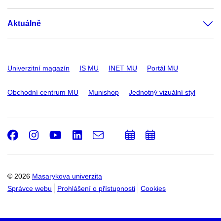
Aktuálně
Univerzitní magazín
IS MU
INET MU
Portál MU
Obchodní centrum MU
Munishop
Jednotný vizuální styl
Facebook
Instagram
Youtube
LinkedIn
e-
Přidat
Přidat
Email
mail
do
do
kalendáře
kalendáře
© 2026
Masarykova univerzita
Správce webu
Prohlášení o přístupnosti
Cookies