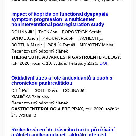
Impact of itopride on functional dyspepsia
symptom progression: a multicenter
noninterventional postregistration study
DOLINA Jiří
TACK Jan
FOROSTYAK Serhiy
SCHOL Jolien
KROUPA Radek
TACHECI Ilja
BORTLIK Martin
PAVLÍK Tomáš
NOVOTNY Michal
Recenzovaný odborný článek
THERAPEUTIC ADVANCES IN GASTROENTEROLOGY
,
rok: 2026, ročník: 19, vydání: February 2026,
DOI
Oxidativní stres a role antioxidantů u osob s
chronickou pankreatitidou
DÍTĚ Petr
SOLIL David
DOLINA Jiří
KIANIČKA Bohuslav
Recenzovaný odborný článek
GASTROENTEROLOGIA PRE PRAX
, rok: 2026, ročník:
24, vydání: 3
Riziko krvácení do trávicího traktu při užívání
orálních antikoagulancií: aktuální přehled