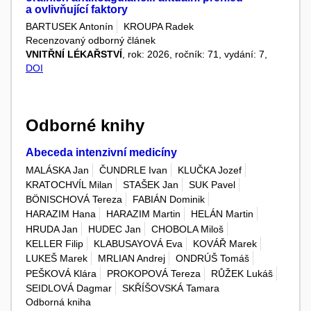
a ovlivňující faktory
BARTUSEK Antonín
KROUPA Radek
Recenzovaný odborný článek
VNITŘNÍ LÉKAŘSTVÍ
, rok: 2026, ročník: 71, vydání: 7,
DOI
Odborné knihy
Abeceda intenzivní medicíny
MALÁSKA Jan
ČUNDRLE Ivan
KLUČKA Jozef
KRATOCHVÍL Milan
STAŠEK Jan
SUK Pavel
BÖNISCHOVÁ Tereza
FABIÁN Dominik
HARAZIM Hana
HARAZIM Martin
HELÁN Martin
HRUDA Jan
HUDEC Jan
CHOBOLA Miloš
KELLER Filip
KLABUSAYOVÁ Eva
KOVÁŘ Marek
LUKEŠ Marek
MRLIAN Andrej
ONDRÚŠ Tomáš
PEŠKOVÁ Klára
PROKOPOVÁ Tereza
RŮŽEK Lukáš
SEIDLOVÁ Dagmar
SKŘÍŠOVSKÁ Tamara
Odborná kniha