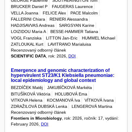
GEORGE Fabienne
SOUTHERINGTON Tom
BRUCKER Daniel P
FAUGERAS Laurence
VELLA Joanna
FELICE Alex
PACE Malcolm
FALLERINI Chiara
RENIERI Alessandra
HADJISAVVAS Andreas
SARGSYAN Karine
LOIZIDOU Maria A
BESSE-HAMMER Tatiana
VOGL Franziska
LITTON Jan-Eric
HUMMEL Michael
ZATLOUKAL Kurt
LAVITRANO Marialuisa
Recenzovaný odborný článek
SCIENTIFIC DATA
, rok: 2026,
DOI
Emergence and genomic characterization of
hypervirulent ST23/K1 Klebsiella pneumoniae:
local epidemiology and global context
BEZDÍČEK Matěj
JAKUBÍČKOVÁ Markéta
BITUŠÍKOVÁ Viktória
HOLUBOVÁ Ema
VITKOVA Helena
KOCMANOVÁ Iva
VÍTKOVÁ Ivana
ZDRAŽILOVÁ DUBSKÁ Lenka
LENGEROVÁ Martina
Recenzovaný odborný článek
Frontiers in Microbiology
, rok: 2026, ročník: 17, vydání:
February 2026,
DOI