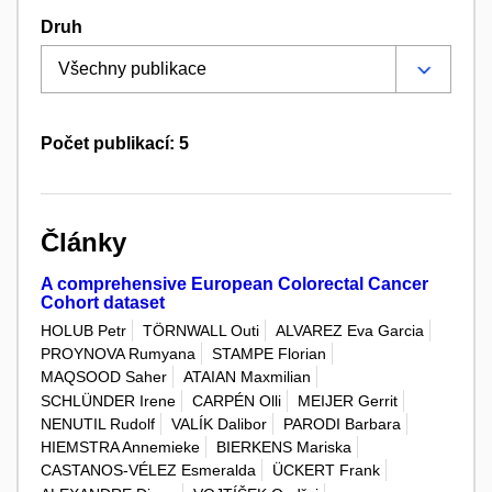
Druh
Počet publikací: 5
Články
A comprehensive European Colorectal Cancer
Cohort dataset
HOLUB Petr
TÖRNWALL Outi
ALVAREZ Eva Garcia
PROYNOVA Rumyana
STAMPE Florian
MAQSOOD Saher
ATAIAN Maxmilian
SCHLÜNDER Irene
CARPÉN Olli
MEIJER Gerrit
NENUTIL Rudolf
VALÍK Dalibor
PARODI Barbara
HIEMSTRA Annemieke
BIERKENS Mariska
CASTANOS-VÉLEZ Esmeralda
ÜCKERT Frank