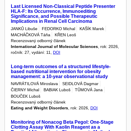
Last Licensed Non-Classical Peptide Presenter
HLA-F: Its Occurrence, Immunoediting
Significance, and Possible Therapeutic
Implications in Renal Cell Carcinoma
JANKŮ Libuše
FEDORKO Michal
KAŠÍK Marek
MACHÁČKOVÁ Táňa
KŘEN Leoš
Recenzovaný odborný článek
International Journal of Molecular Sciences
, rok: 2026,
ročník: 27, vydání: 11,
DOI
Long-term outcomes of a structured lifestyle-
based nutritional intervention for obesity
management: a 10-year observational study
NAVRÁTILOVÁ Miroslava
SEIDLOVÁ Dagmar
ČIERNY Michal
BABIAK Luboš
TŮMOVÁ Jana
BOUČEK Luboš
Recenzovaný odborný článek
Eating and Weight Disorders
, rok: 2026,
DOI
Monitoring of Nonacog Beta Pegol: One-Stage
Clotting Assay With Kaolin Reagent as a