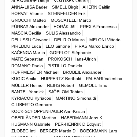
ALEXANDRE Diogo
VOJTÍŠEK Ondřej
ANNA-LIISA Bader
SIMELL Birgit
AHERN Caitlin
HORVAT Vitomir
STEINFELDER Erik
GNOCCHI Matteo
MOSCATELLI Marco
FÜRBAß Alexander
HORÁK Jiří
FREXIA Francesca
MASCIA Cecilia
SULIS Alessandro
DELUSSU Giovanni
DEL RIO Mauro
MELONI Vittorio
PIREDDU Luca
LEO Simone
PIRAS Marco Enrico
KAČENGA Martin
GOFFLOT Stéphanie
MATE Sebastian
PROKOSCH Hans-Ulrich
ROMANO Paolo
PISTILLO Daniela
HOFFMEISTER Michael
BROBEIL Alexander
KUGIC Amila
HUPPERTZ Berthold
PALEARI Valentina
MÜLLER Heimo
REIHS Robert
GEMOLL Timo
BANTEL Yannick
SJÖBLOM Tobias
KYRIACOU Kyriacos
MARTINO Simona di
CILIBERTO Gennaro
KOCK-SCHOPPENHAUER Ann-Kristin
OBERLÄNDER Martina
HABERMANN Jens K
HUSMANN Gabriele
PER-HENRIK D Edqvist
ZLOBEC Inti
BERGER Martin D
BOECKMANN Lars