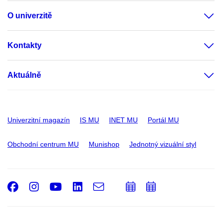
O univerzitě
Kontakty
Aktuálně
Univerzitní magazín
IS MU
INET MU
Portál MU
Obchodní centrum MU
Munishop
Jednotný vizuální styl
Facebook
Instagram
Youtube
LinkedIn
e-
Přidat
Přidat
Email
mail
do
do
kalendáře
kalendáře