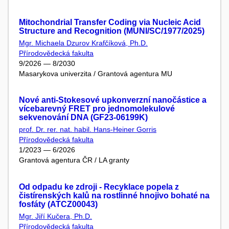
Mitochondrial Transfer Coding via Nucleic Acid
Structure and Recognition (MUNI/SC/1977/2025)
Mgr. Michaela Dzurov Krafčíková, Ph.D.
Přírodovědecká fakulta
9/2026 — 8/2030
Masarykova univerzita / Grantová agentura MU
Nové anti-Stokesové upkonverzní nanočástice a
vícebarevný FRET pro jednomolekulové
sekvenování DNA (GF23-06199K)
prof. Dr. rer. nat. habil. Hans-Heiner Gorris
Přírodovědecká fakulta
1/2023 — 6/2026
Grantová agentura ČR / LA granty
Od odpadu ke zdroji - Recyklace popela z
čistírenských kalů na rostlinné hnojivo bohaté na
fosfáty (ATCZ00043)
Mgr. Jiří Kučera, Ph.D.
Přírodovědecká fakulta