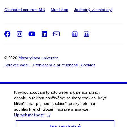
Obchodní centrum MU
Munishop
Jednotný vizuální styl
Facebook
Instagram
Youtube
LinkedIn
e-
Přidat
Přidat
Email
mail
do
do
kalendáře
kalendáře
© 2026
Masarykova univerzita
Správce webu
Prohlášení o přístupnosti
Cookies
K vyhodnocování tohoto webu a k personalizaci
obsahu a reklam používáme soubory cookies. Když
klikněte na „přijmout cookies", poskytnete nám
souhlas k jejich uložení, správě a analýze.
Upravit možnosti
Jen nezbytné