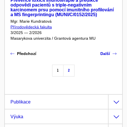
Prevence toxicit imunoterapie a predikce
odpovědi pacientů s triple-negativním
karcinomem prsu pomocí imunitního profilování
a MS fingerprintingu (MUNI/C/0152/2025)
Mgr. Marie Kundratová
Přírodovědecká fakulta
3/2025 — 2/2026
Masarykova univerzita / Grantová agentura MU
Předchozí
Další
1
2
Publikace
Výuka