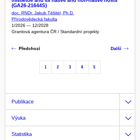
mistletoe and its native and non-native hosts
(GA26-21644S)
doc. RNDr. Jakub Těšitel, Ph.D.
Přírodovědecká fakulta
1/2026 — 12/2028
Grantová agentura ČR / Standardní projekty
Předchozí
Další
1
2
3
4
5
Publikace
Výuka
Statistika