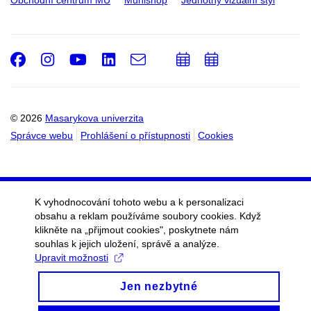
Facebook
Instagram
Youtube
LinkedIn
e-
Přidat
Přidat
Email
mail
do
do
kalendáře
kalendáře
© 2026
Masarykova univerzita
Správce webu
Prohlášení o přístupnosti
Cookies
K vyhodnocování tohoto webu a k personalizaci
obsahu a reklam používáme soubory cookies. Když
klikněte na „přijmout cookies", poskytnete nám
souhlas k jejich uložení, správě a analýze.
Upravit možnosti
Jen nezbytné