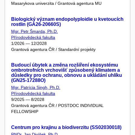
Masarykova univerzita / Grantová agentura MU
Biologický význam endopolyploidie u kvetoucích
rostlin (GA26-20660S)
Mgr. Petr Šmarda, Ph.D.
Přírodovědecká fakulta
1/2026 — 12/2028
Grantová agentura ČR / Standardní projekty
Budoucí úbytek a změna rozšíření ekosystému
ombrotrofních vrchovišť způsobený klimatem a
důsledky pro ochranu, obnovu a ukládání uhlíku
(GN25-17288O)
Mgr. Patrícia Singh, Ph.D.
Přírodovědecká fakulta
9/2025 — 8/2028
Grantová agentura ČR / POSTDOC INDIVIDUAL
FELLOWSHIP
Centrum pro krajinu a biodiverzitu (SS02030018)
RNDr. Jan Divíšek, Ph.D.