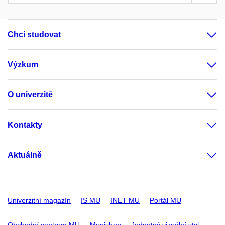
Chci studovat
Výzkum
O univerzitě
Kontakty
Aktuálně
Univerzitní magazín
IS MU
INET MU
Portál MU
Obchodní centrum MU
Munishop
Jednotný vizuální styl