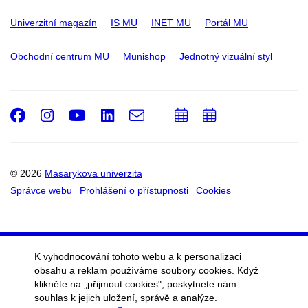
Univerzitní magazín
IS MU
INET MU
Portál MU
Obchodní centrum MU
Munishop
Jednotný vizuální styl
Facebook
Instagram
Youtube
LinkedIn
e-
Přidat
Přidat
Email
mail
do
do
kalendáře
kalendáře
© 2026
Masarykova univerzita
Správce webu
Prohlášení o přístupnosti
Cookies
K vyhodnocování tohoto webu a k personalizaci
obsahu a reklam používáme soubory cookies. Když
klikněte na „přijmout cookies", poskytnete nám
souhlas k jejich uložení, správě a analýze.