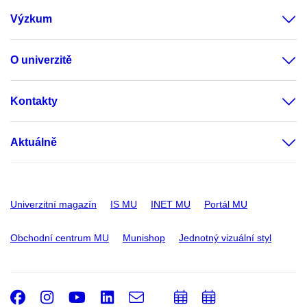
Výzkum
O univerzitě
Kontakty
Aktuálně
Univerzitní magazín
IS MU
INET MU
Portál MU
Obchodní centrum MU
Munishop
Jednotný vizuální styl
Facebook
Instagram
Youtube
LinkedIn
e-
Přidat
Přidat