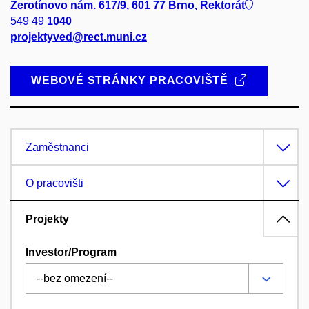
Žerotínovo nám. 617/9, 601 77 Brno, Rektorát
549 49
1040
projektyved@rect.muni.cz
WEBOVÉ STRÁNKY PRACOVIŠTĚ
Zaměstnanci
O pracovišti
Projekty
Investor/Program