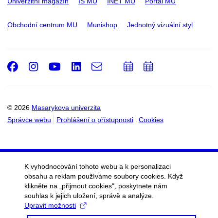
Univerzitní magazín
IS MU
INET MU
Portál MU
Obchodní centrum MU
Munishop
Jednotný vizuální styl
Facebook
Instagram
Youtube
LinkedIn
e-
Přidat
Přidat
Email
mail
do
do
kalendáře
kalendáře
© 2026
Masarykova univerzita
Správce webu
Prohlášení o přístupnosti
Cookies
K vyhodnocování tohoto webu a k personalizaci
obsahu a reklam používáme soubory cookies. Když
klikněte na „přijmout cookies", poskytnete nám
souhlas k jejich uložení, správě a analýze.
Upravit možnosti