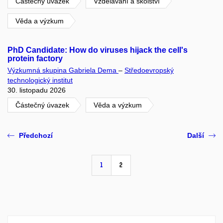
Částečný úvazek
Vzdělávání a školství
Věda a výzkum
PhD Candidate: How do viruses hijack the cell's
protein factory
Výzkumná skupina Gabriela Dema
–
Středoevropský
technologický institut
30. listopadu 2026
Částečný úvazek
Věda a výzkum
Předchozí
Další
1
2