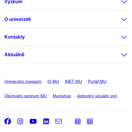
Výzkum
O univerzitě
Kontakty
Aktuálně
Univerzitní magazín
IS MU
INET MU
Portál MU
Obchodní centrum MU
Munishop
Jednotný vizuální styl
Facebook
Instagram
Youtube
LinkedIn
e-
Přidat
Přidat
Email
mail
do
do