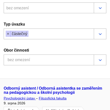
bez omezení
Typ úvazku
×
částečný
Obor činnosti
bez omezení
Odborný asistent / Odborná asistentka se zaměřením
na pedagogickou a školní psychologii
Psychologický ústav
–
Filozofická fakulta
9. srpna 2026