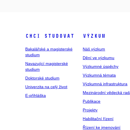
Chci studovat
Výzkum
Bakalářské a magisterské
Náš výzkum
studium
Dění ve výzkumu
Navazující magisterské
Výzkumné úspěchy
studium
Výzkumná témata
Doktorské studium
Výzkumná infrastruktura
Univerzita na celý život
Mezinárodní vědecká rad
E-přihláška
Publikace
Projekty
Habilitační řízení
Řízení ke jmenování