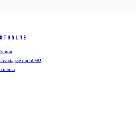
ktuálně
lendář
ravodajský portál MU
o média