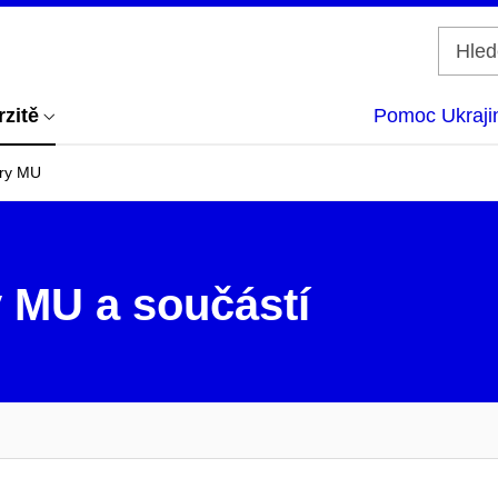
rzitě
Pomoc Ukraji
ěry MU
 MU a součástí