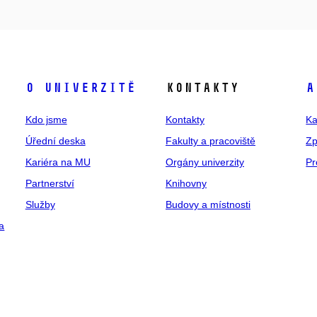
O univerzitě
Kontakty
A
Kdo jsme
Kontakty
Ka
Úřední deska
Fakulty a pracoviště
Zp
Kariéra na MU
Orgány univerzity
Pr
Partnerství
Knihovny
Služby
Budovy a místnosti
a