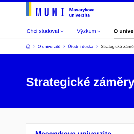
Chci studovat
Výzkum
O unive
O univerzitě
Úřední deska
Strategické zám
Strategické záměry
Masarykova univerzita