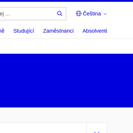
Čeština
Hledej
...
ně
Studující
Zaměstnanci
Absolventi