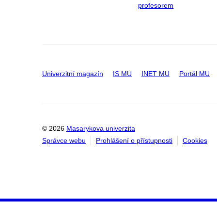
profesorem
Univerzitní magazín
IS MU
INET MU
Portál MU
© 2026
Masarykova univerzita
Správce webu
Prohlášení o přístupnosti
Cookies