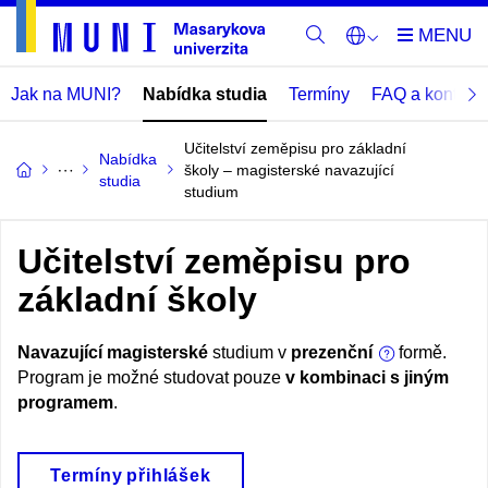
Jak na MUNI?
Nabídka studia
Termíny
FAQ a kontakt
Učitelství zeměpisu pro základní
Nabídka
školy – magisterské navazující
studia
studium
Učitelství zeměpisu pro
základní školy
Navazující magisterské
studium v
prezenční
formě.
Program je možné studovat pouze
v kombinaci s jiným
programem
.
Termíny přihlášek