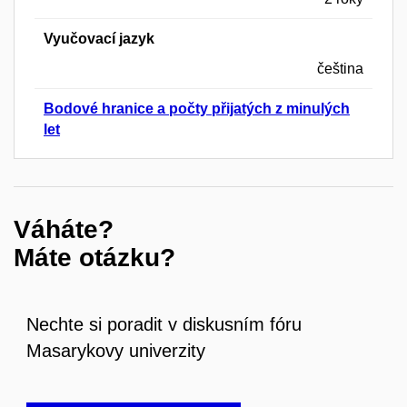
Vyučovací jazyk
čeština
Bodové hranice a počty přijatých z minulých
let
Váháte?
Máte otázku?
Nechte si poradit v diskusním fóru
Masarykovy univerzity