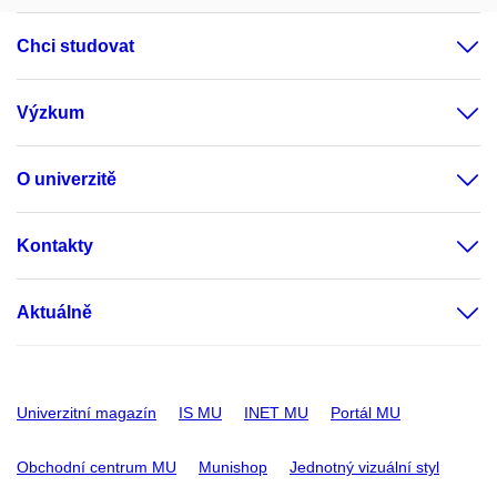
Chci studovat
Výzkum
O univerzitě
Kontakty
Aktuálně
Univerzitní magazín
IS MU
INET MU
Portál MU
Obchodní centrum MU
Munishop
Jednotný vizuální styl