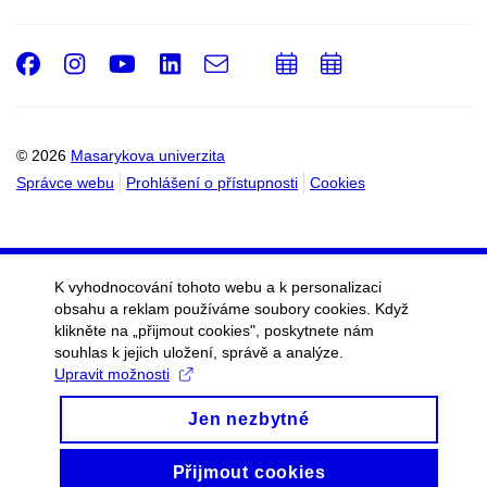
Facebook
Instagram
Youtube
LinkedIn
e-
Přidat
Přidat
Email
mail
do
do
kalendáře
kalendáře
© 2026
Masarykova univerzita
Správce webu
Prohlášení o přístupnosti
Cookies
K vyhodnocování tohoto webu a k personalizaci
obsahu a reklam používáme soubory cookies. Když
klikněte na „přijmout cookies", poskytnete nám
souhlas k jejich uložení, správě a analýze.
Upravit možnosti
Jen nezbytné
Přijmout cookies