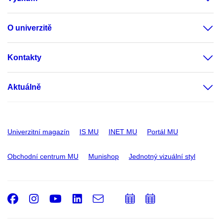
O univerzitě
Kontakty
Aktuálně
Univerzitní magazín
IS MU
INET MU
Portál MU
Obchodní centrum MU
Munishop
Jednotný vizuální styl
Facebook
Instagram
Youtube
LinkedIn
e-
Přidat
Přidat
Email
mail
do
do
kalendáře
kalendáře