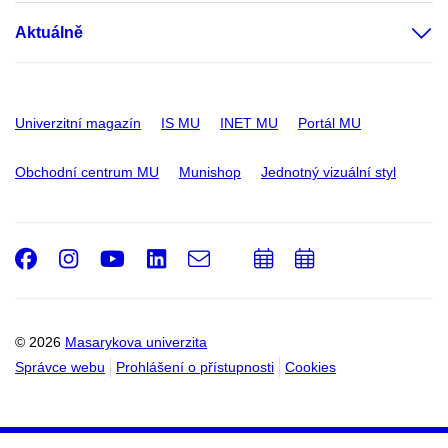
Aktuálně
Univerzitní magazín
IS MU
INET MU
Portál MU
Obchodní centrum MU
Munishop
Jednotný vizuální styl
Facebook
Instagram
Youtube
LinkedIn
e-
Přidat
Přidat
Email
mail
do
do
kalendáře
kalendáře
© 2026
Masarykova univerzita
Správce webu
Prohlášení o přístupnosti
Cookies