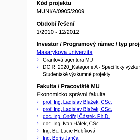
Kód projektu
MUNI/A/0905/2009
Období řešení
1/2010 - 12/2012
Investor / Programový rámec / typ pro
Masarykova univerzita
Grantová agentura MU
DO R. 2020_Kategorie A - Specifický výzku
Studentské výzkumné projekty
Fakulta / Pracoviště MU
Ekonomicko-správní fakulta
prof. Ing. Ladislav Blažek, CSc.
prof. Ing. Ladislav Blažek, CSc.
doc. Ing. Ondřej Částek, Ph.D.
doc. Ing. Ivan Hálek, CSc.
Ing. Bc. Lucie Hubíková
Ing. Boris Janča