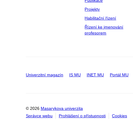
Publikace
Projekty
Habilitační řízení
Řízení ke jmenování
profesorem
Univerzitní magazín
IS MU
INET MU
Portál MU
© 2026
Masarykova univerzita
Správce webu
Prohlášení o přístupnosti
Cookies