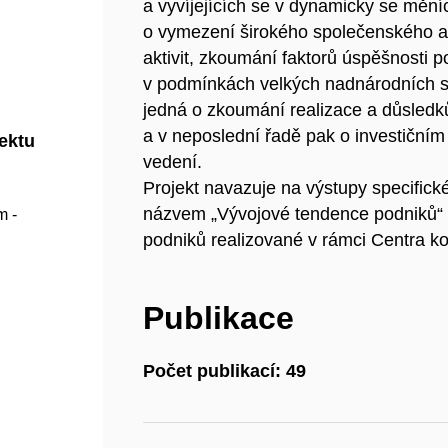
a vyvíjejících se v dynamicky se mění
o vymezení širokého společenského a 
aktivit, zkoumání faktorů úspěšnosti p
v podmínkách velkých nadnárodních s
jedná o zkoumání realizace a důsledků
a v neposlední řadě pak o investičním
jektu
vedení.
Projekt navazuje na výstupy specifick
názvem „Vývojové tendence podniků“ 
m -
podniků realizované v rámci Centra k
Publikace
Počet publikací: 49