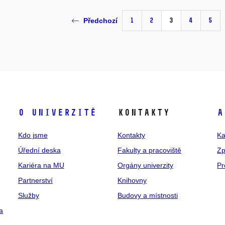
1
2
3
4
5
Předchozí
O univerzitě
Kontakty
A
Kdo jsme
Kontakty
Ka
Úřední deska
Fakulty a pracoviště
Zp
Kariéra na MU
Orgány univerzity
Pr
Partnerství
Knihovny
Služby
Budovy a místnosti
a