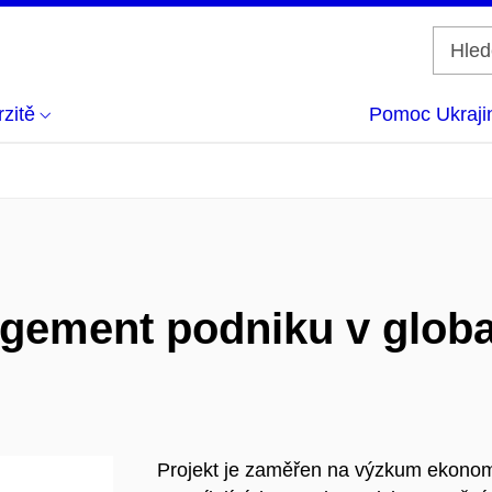
zitě
Pomoc Ukraji
gement podniku v glob
Projekt je zaměřen na výzkum ekono