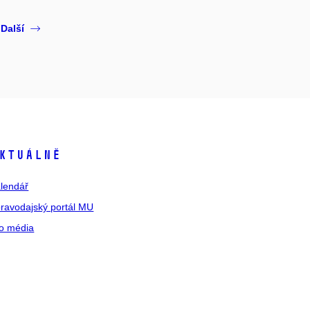
Další
ktuálně
lendář
ravodajský portál MU
o média