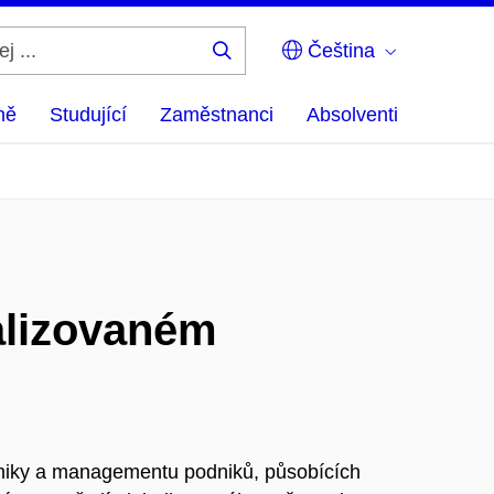
Čeština
Hledej
...
ně
Studující
Zaměstnanci
Absolventi
alizovaném
miky a managementu podniků, působících