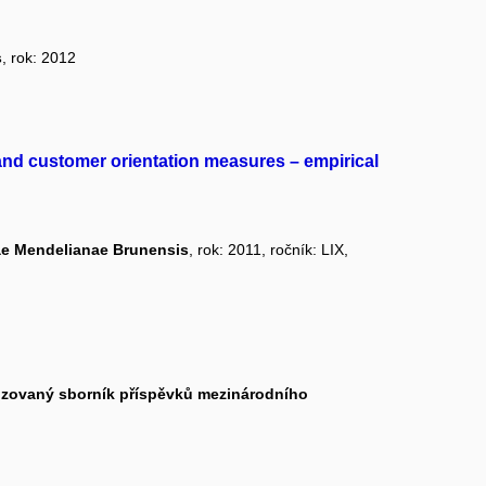
s
, rok: 2012
and customer orientation measures – empirical
urae Mendelianae Brunensis
, rok: 2011, ročník: LIX,
ovaný sborník příspěvků mezinárodního