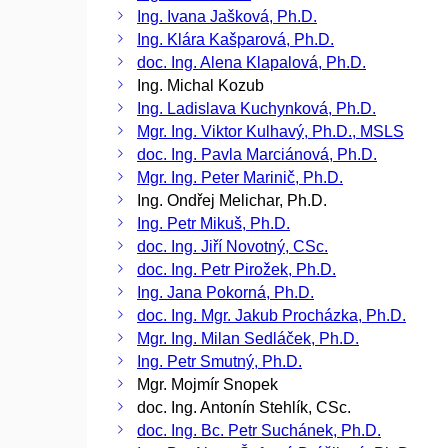
Ing. Ivana Jašková, Ph.D.
Ing. Klára Kašparová, Ph.D.
doc. Ing. Alena Klapalová, Ph.D.
Ing. Michal Kozub
Ing. Ladislava Kuchynková, Ph.D.
Mgr. Ing. Viktor Kulhavý, Ph.D., MSLS
doc. Ing. Pavla Marciánová, Ph.D.
Mgr. Ing. Peter Marinič, Ph.D.
Ing. Ondřej Melichar, Ph.D.
Ing. Petr Mikuš, Ph.D.
doc. Ing. Jiří Novotný, CSc.
doc. Ing. Petr Pirožek, Ph.D.
Ing. Jana Pokorná, Ph.D.
doc. Ing. Mgr. Jakub Procházka, Ph.D.
Mgr. Ing. Milan Sedláček, Ph.D.
Ing. Petr Smutný, Ph.D.
Mgr. Mojmír Snopek
doc. Ing. Antonín Stehlík, CSc.
doc. Ing. Bc. Petr Suchánek, Ph.D.