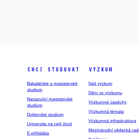
Chci studovat
Výzkum
Bakalářské a magisterské
Náš výzkum
studium
Dění ve výzkumu
Navazující magisterské
Výzkumné úspěchy
studium
Výzkumná témata
Doktorské studium
Výzkumná infrastruktura
Univerzita na celý život
Mezinárodní vědecká rad
E-přihláška