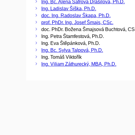
Ing. Bc. Alena Šafrová Drášilová, Ph.D.
Ing. Ladislav Šiška, Ph.D.
doc. Ing. Radoslav Škapa, Ph.D.
prof. PhDr. Ing. Josef Šmajs, CSc.
doc. PhDr. Božena Šmajsová Buchtová, CS
Ing. Petra Štamfestová, Ph.D.
Ing. Eva Štěpánková, Ph.D.
Ing. Bc. Sylva Talpová, Ph.D.
Ing. Tomáš Viktořík
Ing. Viliam Záthurecký, MBA, Ph.D.