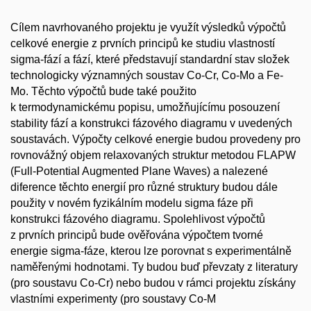
Cílem navrhovaného projektu je využít výsledků výpočtů
celkové energie z prvních principů ke studiu vlastností
sigma-fází a fází, které představují standardní stav složek
technologicky významných soustav Co-Cr, Co-Mo a Fe-
Mo. Těchto výpočtů bude také použito
k termodynamickému popisu, umožňujícímu posouzení
stability fází a konstrukci fázového diagramu v uvedených
soustavách. Výpočty celkové energie budou provedeny pro
rovnovážný objem relaxovaných struktur metodou FLAPW
(Full-Potential Augmented Plane Waves) a nalezené
diference těchto energií pro různé struktury budou dále
použity v novém fyzikálním modelu sigma fáze při
konstrukci fázového diagramu. Spolehlivost výpočtů
z prvních principů bude ověřována výpočtem tvorné
energie sigma-fáze, kterou lze porovnat s experimentálně
naměřenými hodnotami. Ty budou buď převzaty z literatury
(pro soustavu Co-Cr) nebo budou v rámci projektu získány
vlastními experimenty (pro soustavy Co-M