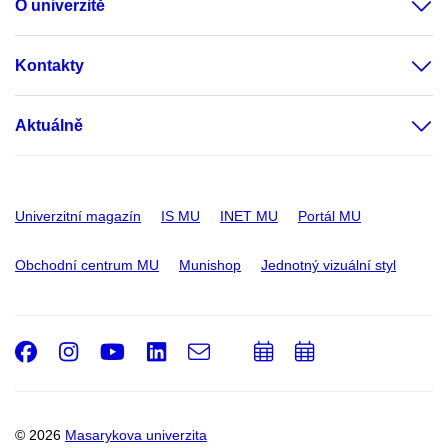
O univerzitě
Kontakty
Aktuálně
Univerzitní magazín
IS MU
INET MU
Portál MU
Obchodní centrum MU
Munishop
Jednotný vizuální styl
Facebook
Instagram
Youtube
LinkedIn
e-
Přidat
Přidat
Email
mail
do
do
kalendáře
kalendáře
© 2026
Masarykova univerzita