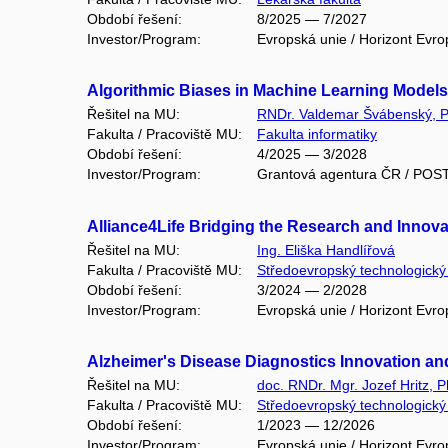
Období řešení:
8/2025 — 7/2027
Investor/Program:
Evropská unie / Horizont Evro
Algorithmic Biases in Machine Learning Models
Řešitel na MU:
RNDr. Valdemar Švábenský, P
Fakulta / Pracoviště MU:
Fakulta informatiky
Období řešení:
4/2025 — 3/2028
Investor/Program:
Grantová agentura ČR / P
Alliance4Life Bridging the Research and Innova
Řešitel na MU:
Ing. Eliška Handlířová
Fakulta / Pracoviště MU:
Středoevropský technologický i
Období řešení:
3/2024 — 2/2028
Investor/Program:
Evropská unie / Horizont Evro
Alzheimer's Disease Diagnostics Innovation and 
Řešitel na MU:
doc. RNDr. Mgr. Jozef Hritz, P
Fakulta / Pracoviště MU:
Středoevropský technologický i
Období řešení:
1/2023 — 12/2026
Investor/Program:
Evropská unie / Horizont Evro