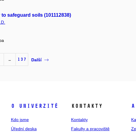
to safeguard soils (101112838)
.D.
pa
…
137
Další
O univerzitě
Kontakty
A
Kdo jsme
Kontakty
Ka
Úřední deska
Fakulty a pracoviště
Zp