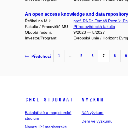
An open access knowledge and data repository 
Řešitel na MU:
prof. RNDr. Tomáš Řezník, Ph
Fakulta / Pracoviště MU:
Přírodovědecká fakulta
Období řešení:
9/2023 — 8/2027
Investor/Program:
Evropská unie / Horizont Evro
1
…
5
6
7
8
9
Předchozí
Chci studovat
Výzkum
Bakalářské a magisterské
Náš výzkum
studium
Dění ve výzkumu
Navazující magisterské