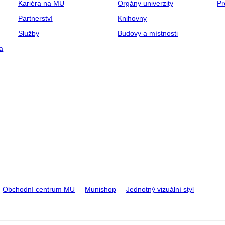
Kariéra na MU
Orgány univerzity
Pr
Partnerství
Knihovny
Služby
Budovy a místnosti
a
Obchodní centrum MU
Munishop
Jednotný vizuální styl