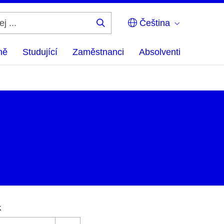
Čeština
Hledej
...
ně
Studující
Zaměstnanci
Absolventi
k