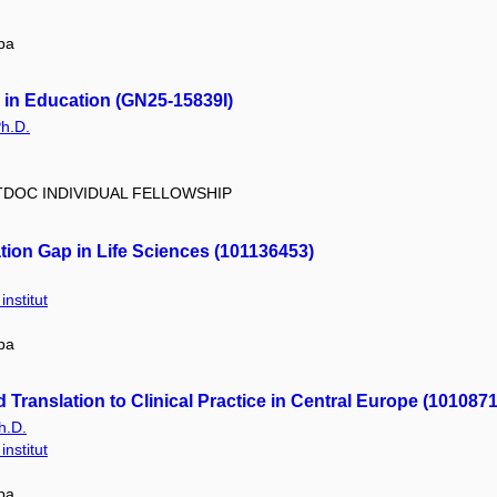
pa
 in Education (GN25-15839I)
h.D.
OSTDOC INDIVIDUAL FELLOWSHIP
tion Gap in Life Sciences (101136453)
nstitut
pa
Translation to Clinical Practice in Central Europe (101087
h.D.
nstitut
pa