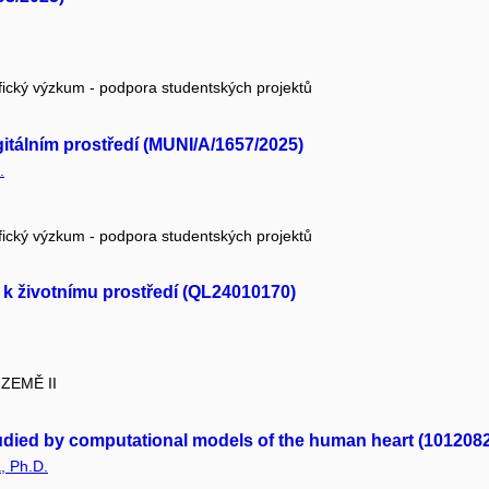
fický výzkum - podpora studentských projektů
gitálním prostředí (MUNI/A/1657/2025)
.
fický výzkum - podpora studentských projektů
ná k životnímu prostředí (QL24010170)
 ZEMĚ II
ied by computational models of the human heart (101208
, Ph.D.