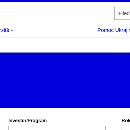
zitě
Pomoc Ukraji
Investor/Program
Ro