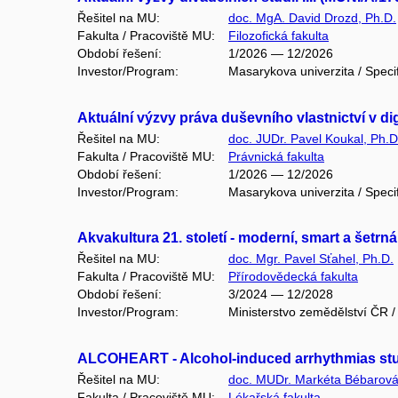
Řešitel na MU:
doc. MgA. David Drozd, Ph.D.
Fakulta / Pracoviště MU:
Filozofická fakulta
Období řešení:
1/2026 — 12/2026
Investor/Program:
Masarykova univerzita / Speci
Aktuální výzvy práva duševního vlastnictví v di
Řešitel na MU:
doc. JUDr. Pavel Koukal, Ph.D
Fakulta / Pracoviště MU:
Právnická fakulta
Období řešení:
1/2026 — 12/2026
Investor/Program:
Masarykova univerzita / Speci
Akvakultura 21. století - moderní, smart a šetr
Řešitel na MU:
doc. Mgr. Pavel Sťahel, Ph.D.
Fakulta / Pracoviště MU:
Přírodovědecká fakulta
Období řešení:
3/2024 — 12/2028
Investor/Program:
Ministerstvo zemědělství ČR /
ALCOHEART - Alcohol-induced arrhythmias stud
Řešitel na MU:
doc. MUDr. Markéta Bébarová
Fakulta / Pracoviště MU:
Lékařská fakulta