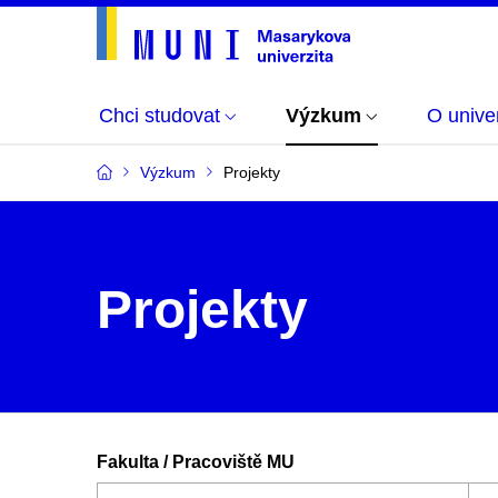
Chci studovat
Výzkum
O univer
Výzkum
Projekty
Projekty
Fakulta / Pracoviště MU