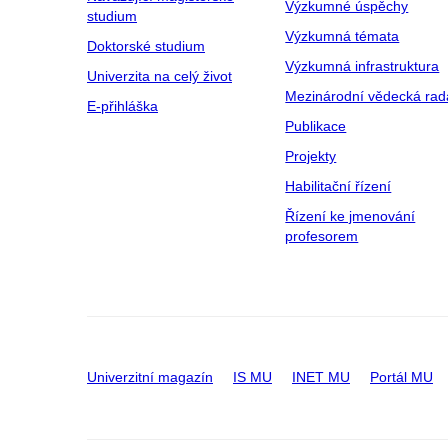
Výzkumné úspěchy
studium
Výzkumná témata
Doktorské studium
Výzkumná infrastruktura
Univerzita na celý život
Mezinárodní vědecká rad
E-přihláška
Publikace
Projekty
Habilitační řízení
Řízení ke jmenování
profesorem
Univerzitní magazín
IS MU
INET MU
Portál MU