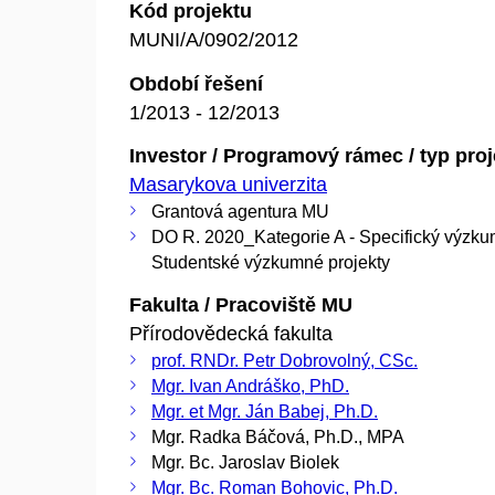
Kód projektu
MUNI/A/0902/2012
Období řešení
1/2013 - 12/2013
Investor / Programový rámec / typ pro
Masarykova univerzita
Grantová agentura MU
DO R. 2020_Kategorie A - Specifický výzku
Studentské výzkumné projekty
Fakulta / Pracoviště MU
Přírodovědecká fakulta
prof. RNDr. Petr Dobrovolný, CSc.
Mgr. Ivan Andráško, PhD.
Mgr. et Mgr. Ján Babej, Ph.D.
Mgr. Radka Báčová, Ph.D., MPA
Mgr. Bc. Jaroslav Biolek
Mgr. Bc. Roman Bohovic, Ph.D.