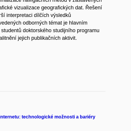
malizace navigačních metod v zastavěných
afické vizualizace geografických dat. Řešení
ší interpretaci dílčích výsledků
vedených odborných témat je hlavním
 studentů doktorského studijního programu
nění jejich publikačních aktivit.
 internetu: technologické možnosti a bariéry