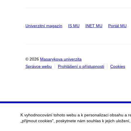
Univerzitní magazín
IS MU
INET MU
Portál MU
© 2026
Masarykova univerzita
Správce webu
Prohlášení o přístupnosti
Cookies
K vyhodnocování tohoto webu a k personalizaci obsahu a r
„přijmout cookies", poskytnete nám souhlas k jejich uložení