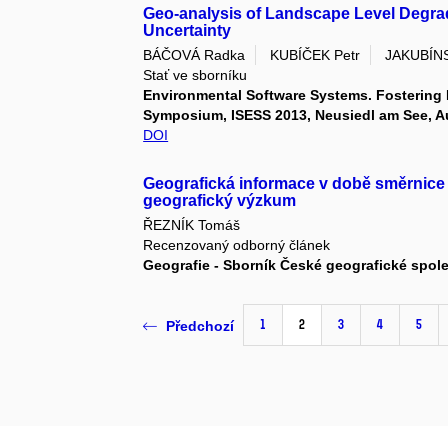
Geo-analysis of Landscape Level Degra
Uncertainty
BÁČOVÁ Radka
KUBÍČEK Petr
JAKUBÍNS
Stať ve sborníku
Environmental Software Systems. Fostering I
Symposium, ISESS 2013, Neusiedl am See, Aus
DOI
Geografická informace v době směrnice I
geografický výzkum
ŘEZNÍK Tomáš
Recenzovaný odborný článek
Geografie - Sborník České geografické spol
1
2
3
4
5
Předchozí