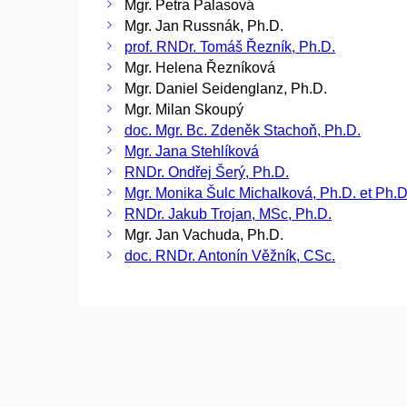
Mgr. Petra Palasová
Mgr. Jan Russnák, Ph.D.
prof. RNDr. Tomáš Řezník, Ph.D.
Mgr. Helena Řezníková
Mgr. Daniel Seidenglanz, Ph.D.
Mgr. Milan Skoupý
doc. Mgr. Bc. Zdeněk Stachoň, Ph.D.
Mgr. Jana Stehlíková
RNDr. Ondřej Šerý, Ph.D.
Mgr. Monika Šulc Michalková, Ph.D. et Ph.D
RNDr. Jakub Trojan, MSc, Ph.D.
Mgr. Jan Vachuda, Ph.D.
doc. RNDr. Antonín Věžník, CSc.