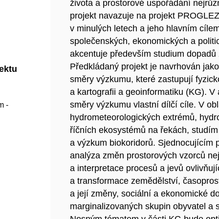
života a prostorové uspořádání nejrůzn
projekt navazuje na projekt PROGLEZ
v minulých letech a jeho hlavním cíle
společenských, ekonomických a politic
akcentuje především studium dopadů z
Předkládaný projekt je navrhován jako 
jektu
směry výzkumu, které zastupují fyzicko
a kartografii a geoinformatiku (KG). V 
směry výzkumu vlastní dílčí cíle. V o
m -
hydrometeorologických extrémů, hydro
říčních ekosystémů na řekách, studím 
a výzkum biokoridorů. Sjednocujícím
analýza změn prostorových vzorců nejr
a interpretace procesů a jevů ovlivňuj
a transformace zemědělství, časopros
a její změny, sociální a ekonomické d
marginalizovaných skupin obyvatel a s