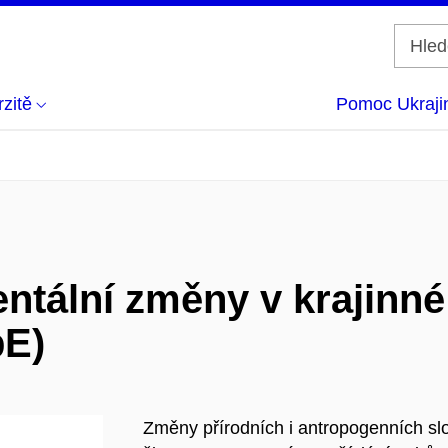
zitě
Pomoc Ukraji
ntální změny v krajinné
bE)
Změny přírodních i antropogenních slož