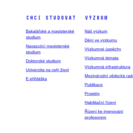
Chci studovat
Výzkum
Bakalářské a magisterské
Náš výzkum
studium
Dění ve výzkumu
Navazující magisterské
Výzkumné úspěchy
studium
Výzkumná témata
Doktorské studium
Výzkumná infrastruktura
Univerzita na celý život
Mezinárodní vědecká rad
E-přihláška
Publikace
Projekty
Habilitační řízení
Řízení ke jmenování
profesorem