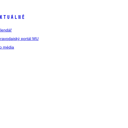
ktuálně
lendář
ravodajský portál MU
o média