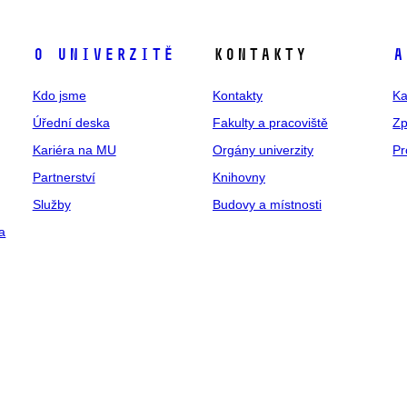
O univerzitě
Kontakty
A
Kdo jsme
Kontakty
Ka
Úřední deska
Fakulty a pracoviště
Zp
Kariéra na MU
Orgány univerzity
Pr
Partnerství
Knihovny
Služby
Budovy a místnosti
a