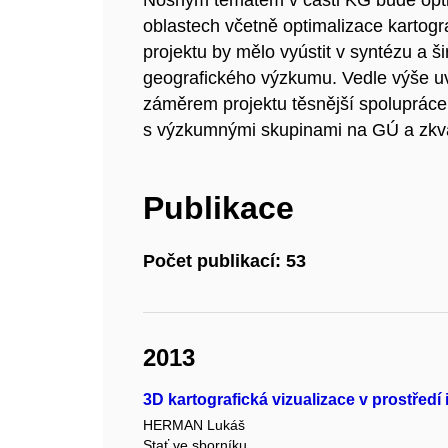
Nosným tématem v části KG bude opti
oblastech včetně optimalizace kartogr
projektu by mělo vyústit v syntézu a šir
geografického výzkumu. Vedle výše u
záměrem projektu těsnější spolupráce
s výzkumnými skupinami na GÚ a zkvalit
Publikace
Počet publikací: 53
2013
3D kartografická vizualizace v prostředí
HERMAN Lukáš
Stať ve sborníku