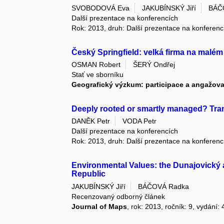
SVOBODOVÁ Eva
JAKUBÍNSKÝ Jiří
BÁČ
Další prezentace na konferencích
Rok: 2013, druh: Další prezentace na konferenc
Český Springfield: velká firma na malé
OSMAN Robert
ŠERÝ Ondřej
Stať ve sborníku
Geografický výzkum: participace a angažov
Deeply rooted or smartly managed? Tra
DANĚK Petr
VODA Petr
Další prezentace na konferencích
Rok: 2013, druh: Další prezentace na konferenc
Environmental Values: the Dunajovický
Republic
JAKUBÍNSKÝ Jiří
BÁČOVÁ Radka
Recenzovaný odborný článek
Journal of Maps
, rok: 2013, ročník: 9, vydání: 