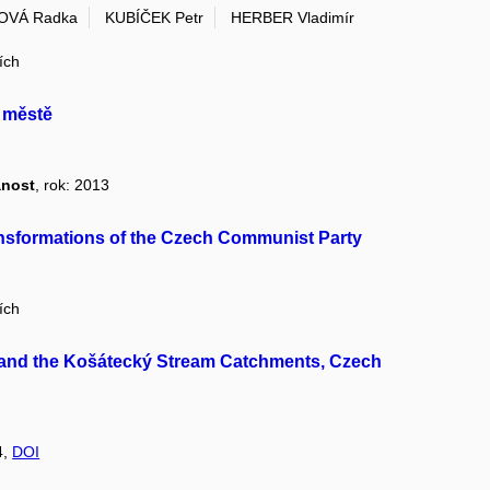
OVÁ Radka
KUBÍČEK Petr
HERBER Vladimír
ích
m městě
anost
, rok: 2013
nsformations of the Czech Communist Party
ích
 and the Košátecký Stream Catchments, Czech
4,
DOI