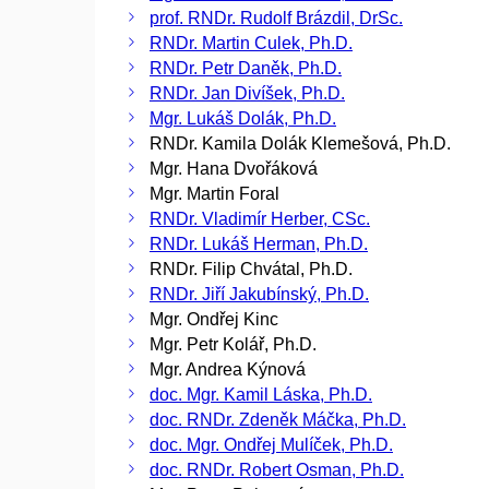
prof. RNDr. Rudolf Brázdil, DrSc.
RNDr. Martin Culek, Ph.D.
RNDr. Petr Daněk, Ph.D.
RNDr. Jan Divíšek, Ph.D.
Mgr. Lukáš Dolák, Ph.D.
RNDr. Kamila Dolák Klemešová, Ph.D.
Mgr. Hana Dvořáková
Mgr. Martin Foral
RNDr. Vladimír Herber, CSc.
RNDr. Lukáš Herman, Ph.D.
RNDr. Filip Chvátal, Ph.D.
RNDr. Jiří Jakubínský, Ph.D.
Mgr. Ondřej Kinc
Mgr. Petr Kolář, Ph.D.
Mgr. Andrea Kýnová
doc. Mgr. Kamil Láska, Ph.D.
doc. RNDr. Zdeněk Máčka, Ph.D.
doc. Mgr. Ondřej Mulíček, Ph.D.
doc. RNDr. Robert Osman, Ph.D.