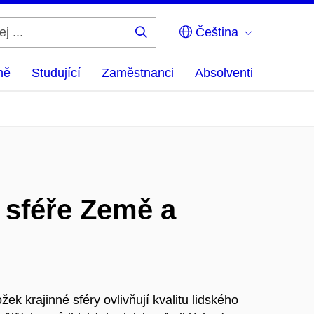
Čeština
Hledej
...
ně
Studující
Zaměstnanci
Absolventi
 sféře Země a
ek krajinné sféry ovlivňují kvalitu lidského