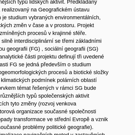
ějších typů lidských aktivit. Předkládaný
 realizovaný na Geografickém ústavu
m je studium vybraných environmentálních,
kých změn v čase a v prostoru. Projekt
míněných procesů v krajinné sféře.
silně interdisciplinární se třemi základními
u geografii (FG) , sociální geografii (SG)
analytické části projektu definují tři uvedené
blasti FG se jedná především o studium
geomorfologických procesů a biotické složky
klimatických podmínek polárních oblastí
 prvkem témat řešených v rámci SG bude
ůznějších typů společenských aktivit
ících tyto změny (rozvoj venkova
torová organizace současné společnosti
opady transformace ve střední Evropě a vznik
oučasné problémy politické geografie).