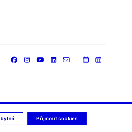
Facebook
Instagram
Youtube
LinkedIn
e-
Přidat
Přidat
Email
mail
do
do
kalendáře
kalendá
zbytné
Přijmout cookies