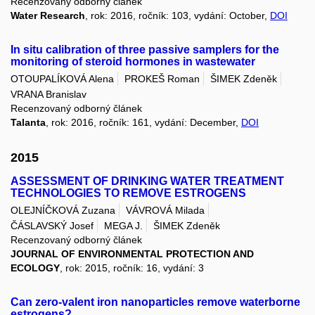
Recenzovaný odborný článek
Water Research
, rok: 2016, ročník: 103, vydání: October,
DOI
In situ calibration of three passive samplers for the
monitoring of steroid hormones in wastewater
OTOUPALÍKOVÁ Alena
PROKEŠ Roman
ŠIMEK Zdeněk
VRANA Branislav
Recenzovaný odborný článek
Talanta
, rok: 2016, ročník: 161, vydání: December,
DOI
2015
ASSESSMENT OF DRINKING WATER TREATMENT
TECHNOLOGIES TO REMOVE ESTROGENS
OLEJNÍČKOVÁ Zuzana
VÁVROVÁ Milada
ČÁSLAVSKÝ Josef
MEGA J.
ŠIMEK Zdeněk
Recenzovaný odborný článek
JOURNAL OF ENVIRONMENTAL PROTECTION AND
ECOLOGY
, rok: 2015, ročník: 16, vydání: 3
Can zero-valent iron nanoparticles remove waterborne
estrogens?