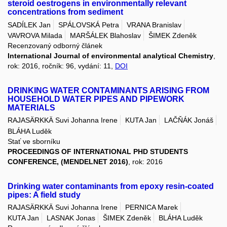
steroid oestrogens in environmentally relevant
concentrations from sediment
SADÍLEK Jan
SPÁLOVSKÁ Petra
VRANA Branislav
VAVROVA Milada
MARŠÁLEK Blahoslav
ŠIMEK Zdeněk
Recenzovaný odborný článek
International Journal of environmental analytical Chemistry
,
rok: 2016, ročník: 96, vydání: 11,
DOI
DRINKING WATER CONTAMINANTS ARISING FROM
HOUSEHOLD WATER PIPES AND PIPEWORK
MATERIALS
RAJASÄRKKÄ Suvi Johanna Irene
KUTA Jan
LAČŇÁK Jonáš
BLÁHA Luděk
Stať ve sborníku
PROCEEDINGS OF INTERNATIONAL PHD STUDENTS
CONFERENCE, (MENDELNET 2016)
, rok: 2016
Drinking water contaminants from epoxy resin-coated
pipes: A field study
RAJASÄRKKÄ Suvi Johanna Irene
PERNICA Marek
KUTA Jan
LASNAK Jonas
ŠIMEK Zdeněk
BLÁHA Luděk