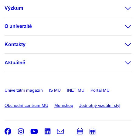
Výzkum
O univerzitě
Kontakty
Aktuálně
Univerzitní magazín
IS MU
INET MU
Portál MU
Obchodní centrum MU
Munishop
Jednotný vizuální styl
Facebook
Instagram
Youtube
LinkedIn
e-
Přidat
Přidat