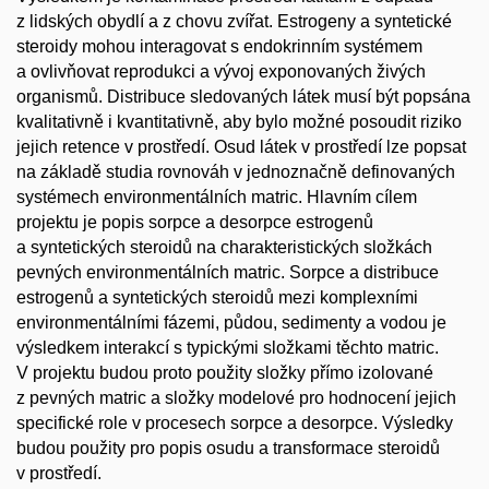
z lidských obydlí a z chovu zvířat. Estrogeny a syntetické
steroidy mohou interagovat s endokrinním systémem
a ovlivňovat reprodukci a vývoj exponovaných živých
organismů. Distribuce sledovaných látek musí být popsána
kvalitativně i kvantitativně, aby bylo možné posoudit riziko
jejich retence v prostředí. Osud látek v prostředí lze popsat
na základě studia rovnováh v jednoznačně definovaných
systémech environmentálních matric. Hlavním cílem
projektu je popis sorpce a desorpce estrogenů
a syntetických steroidů na charakteristických složkách
pevných environmentálních matric. Sorpce a distribuce
estrogenů a syntetických steroidů mezi komplexními
environmentálními fázemi, půdou, sedimenty a vodou je
výsledkem interakcí s typickými složkami těchto matric.
V projektu budou proto použity složky přímo izolované
z pevných matric a složky modelové pro hodnocení jejich
specifické role v procesech sorpce a desorpce. Výsledky
budou použity pro popis osudu a transformace steroidů
v prostředí.