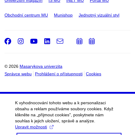
Univerzitní magazín
IS MU
INET MU
Portál MU
Obchodní centrum MU
Munishop
Jednotný vizuální styl
Facebook
Instagram
Youtube
LinkedIn
e-
Přidat
Přidat
Email
mail
do
do
kalendáře
kalendáře
© 2026
Masarykova univerzita
Správce webu
Prohlášení o přístupnosti
Cookies
K vyhodnocování tohoto webu a k personalizaci
obsahu a reklam používáme soubory cookies. Když
klikněte na „přijmout cookies", poskytnete nám
souhlas k jejich uložení, správě a analýze.
Upravit možnosti