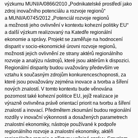
výzkumu MUNI/A/0866/2010 „Podnikatelské prostředí jako
zdroj inovačního potenciálu a rozvoje regionů“
a MUNI/A/0745/2012 „Potenciál rozvoje regionů
a možnosti jeho ovlivnění v kontextu kohezní politiky EU“
a další výzkum realizovaný na Katedře regionální
ekonomie a správy. Projekt se zaměřuje na hodnocení
disparit v socio-ekonomické úrovni rozvoje regionů,
možnosti jejich ovlivnění ze strany aktérů regionálního
rozvoje a analýzu nástrojů, které jsou aktérům k dispozici.
Regionální disparity budou uvažovány především ve
vztahu k současným zdrojům konkurenceschopnosti, za
které jsou považovány zejména inovace a tvorba a šíření
nových znalostí. V tomto kontextu bude věnována
pozornost také kohezní politice EU, jejíž realizace je
výrazně ovlivněna právě orientací priorit na tvorbu a šíření
znalostí a inovací. Předmětem zkoumání budou regionální
rozdíly v inovační výkonnosti a dosažených parametrech
znalostní ekonomiky, nástroje používané k podpoře
regionálního rozvoje a znalostní ekonomiky, aktéři