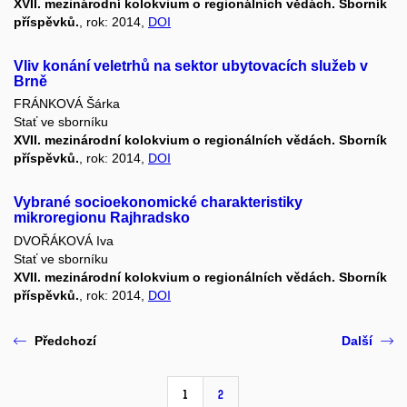
XVII. mezinárodní kolokvium o regionálních vědách. Sborník
příspěvků.
, rok: 2014,
DOI
Vliv konání veletrhů na sektor ubytovacích služeb v
Brně
FRÁNKOVÁ Šárka
Stať ve sborníku
XVII. mezinárodní kolokvium o regionálních vědách. Sborník
příspěvků.
, rok: 2014,
DOI
Vybrané socioekonomické charakteristiky
mikroregionu Rajhradsko
DVOŘÁKOVÁ Iva
Stať ve sborníku
XVII. mezinárodní kolokvium o regionálních vědách. Sborník
příspěvků.
, rok: 2014,
DOI
Předchozí
Další
1
2