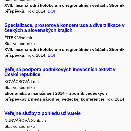
XVII. mezinárodní kolokvium o regionálních vědách. Sborník
příspěvků.
, rok: 2014,
DOI
Specializace, prostorová koncentrace a diverzifikace v
českých a slovenských krajích
ŽÍTEK Vladimír
Stať ve sborníku
XVII. mezinárodní kolokvium o regionálních vědách. Sborník
příspěvků.
, rok: 2014,
DOI
Veřejná podpora podnikových inovačních aktivit v
České republice
KOVÁCSOVÁ Lucie
Stať ve sborníku
Ekonomika a manažment 2014 – zborník vedeckých
príspevkov z medzinárodnej vedeckej konferencie
, rok: 2014
Veřejné služby z pohledu uživatele
NUNVÁŘOVÁ Svatava
Stať ve sborníku