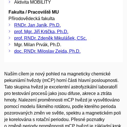
Aktivita MOBILITY
Fakulta / Pracoviště MU
Přírodovědecká fakulta
RNDr. Jan Janík, Ph.D.
prof. Mgr. Jiří Krtička, Ph.D.
prof. RNDr. Zdeněk Mikulášek, CSc.
Mgr. Milan Prvák, Ph.D.
doc. RNDr. Miloslav Zejda, Ph.D.
Naším cílem je nový pohled na magneticky chemické
pekuniární hvězdy (mCP) horní části hlavní posloupnosti.
Tato skupina hvězd je excelentní astrofyzikální laboratoří
pro testování procesů jako jsou difuse, akrece a ztráta
hmoty. Nalezení proměnnosti mCP hvězd je vysvětlováno
pomocí modelu šikmého rotátoru, podle kterého perioda
pozorovaných změn ve světle, spektru a magnetickém poli
je korelována s rotační periodou. Přesné poznatky
o změně periody proměnnosti mCP hvězd je základní krok