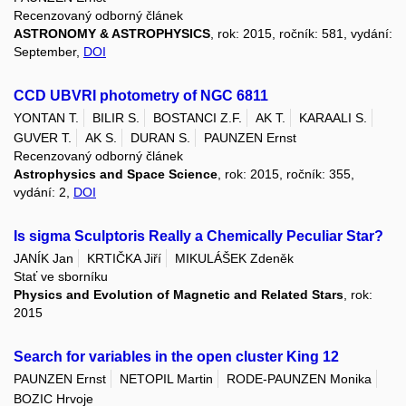
Recenzovaný odborný článek
ASTRONOMY & ASTROPHYSICS
, rok: 2015, ročník: 581, vydání:
September,
DOI
CCD UBVRI photometry of NGC 6811
YONTAN T.
BILIR S.
BOSTANCI Z.F.
AK T.
KARAALI S.
GUVER T.
AK S.
DURAN S.
PAUNZEN Ernst
Recenzovaný odborný článek
Astrophysics and Space Science
, rok: 2015, ročník: 355,
vydání: 2,
DOI
Is sigma Sculptoris Really a Chemically Peculiar Star?
JANÍK Jan
KRTIČKA Jiří
MIKULÁŠEK Zdeněk
Stať ve sborníku
Physics and Evolution of Magnetic and Related Stars
, rok:
2015
Search for variables in the open cluster King 12
PAUNZEN Ernst
NETOPIL Martin
RODE-PAUNZEN Monika
BOZIC Hrvoje