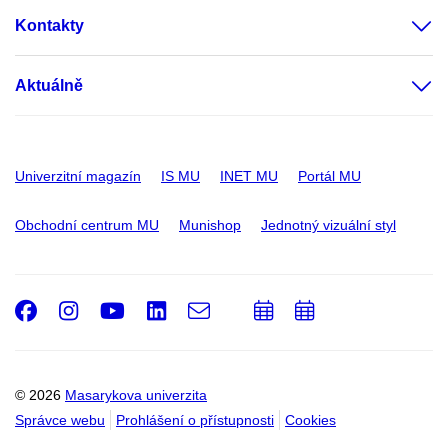
Kontakty
Aktuálně
Univerzitní magazín
IS MU
INET MU
Portál MU
Obchodní centrum MU
Munishop
Jednotný vizuální styl
Facebook
Instagram
Youtube
LinkedIn
e-
Přidat
Přidat
Email
mail
do
do
kalendáře
kalendáře
© 2026
Masarykova univerzita
Správce webu
Prohlášení o přístupnosti
Cookies