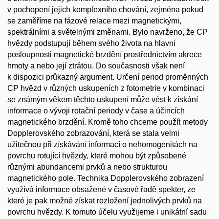
v pochopení jejich komplexního chování, zejména pokud
se zaměříme na fázové relace mezi magnetickými,
spektrálními a světelnými změnami. Bylo navrženo, že CP
hvězdy podstupují během svého života na hlavní
posloupnosti magnetické brzdění prostřednictvím akrece
hmoty a nebo její ztrátou. Do současnosti však není
k dispozici průkazný argument. Určení period proměnných
CP hvězd v různých uskupeních z fotometrie v kombinaci
se známým věkem těchto uskupení může vést k získání
informace o vývoji rotační periody v čase a účincích
magnetického brzdění. Kromě toho chceme použít metody
Dopplerovského zobrazování, která se stala velmi
užitečnou při získávání informací o nehomogenitách na
povrchu rotující hvězdy, které mohou být způsobené
různými abundancemi prvků a nebo strukturou
magnetického pole. Technika Dopplerovského zobrazení
využívá informace obsažené v časové řadě spekter, ze
které je pak možné získat rozložení jednolivých prvků na
povrchu hvězdy. K tomuto účelu využijeme i unikátní sadu