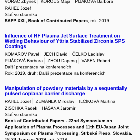
VORÁČ Zbyněk
KOROUS Maja
PIJÁKOVÁ Barbora
RÁHEĽ Jozef
Stať ve sborníku
SAPP XXII, Book of Contributed Papers
, rok: 2019
Influence of RF Plasma Jet Surface Treatment on
Wetting Behaviour of Yttria Stabilized Zirconia SPS
Coatings
KOMAROV Pavel
JECH David
ČELKO Ladislav
PIJÁKOVÁ Barbora
ZHOU Dapeng
VAßEN Robert
Další prezentace na konferencích
Rok: 2019, druh: Další prezentace na konferencích
Manipulation of powdery materials by a sequentially
pulsed coplanar barrier discharge
RÁHEĽ Jozef
ZEMÁNEK Miroslav
ILČÍKOVÁ Martina
ZISCHKA Radek
HAŠANA Jaromír
Stať ve sborníku
Book of Contributed Papers : 22nd Symposium on
Application of Plasma Processes and 11th EU-Japan Joint
Symposium on Plasma Processing, Štrbské Pleso, Slovakia,
18-24 January 2019
, rok: 2019