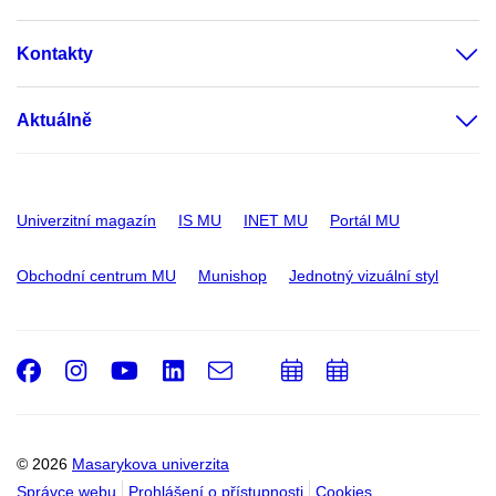
Kontakty
Aktuálně
Univerzitní magazín
IS MU
INET MU
Portál MU
Obchodní centrum MU
Munishop
Jednotný vizuální styl
Facebook
Instagram
Youtube
LinkedIn
e-
Přidat
Přidat
Email
mail
do
do
kalendáře
kalendáře
© 2026
Masarykova univerzita
Správce webu
Prohlášení o přístupnosti
Cookies