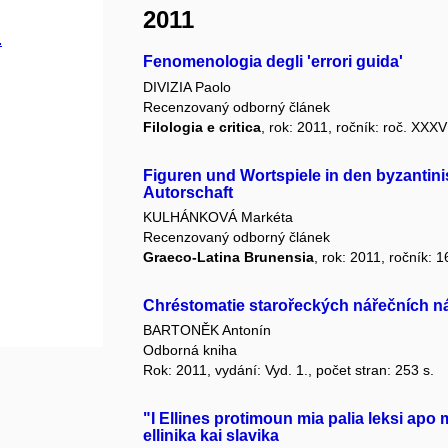
2011
.
Fenomenologia degli 'errori guida'
DIVIZIA Paolo
Recenzovaný odborný článek
Filologia e critica
, rok: 2011, ročník: roč. XXXVI
Figuren und Wortspiele in den byzantin
Autorschaft
KULHÁNKOVÁ Markéta
Recenzovaný odborný článek
Graeco-Latina Brunensia
, rok: 2011, ročník: 1
Chréstomatie starořeckých nářečních n
BARTONĚK Antonín
Odborná kniha
Rok: 2011, vydání: Vyd. 1., počet stran: 253 s.
"I Ellines protimoun mia palia leksi apo 
ellinika kai slavika