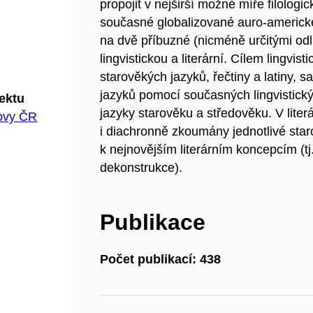
propojit v nejširší možné míře filolog
současné globalizované auro-americké
na dvě příbuzné (nicméně určitými odl
lingvistickou a literární. Cílem lingvis
starověkých jazyků, řečtiny a latiny, 
jazyků pomocí současných lingvistickýc
jektu
jazyky starověku a středověku. V lite
hovy ČR
i diachronně zkoumány jednotlivé staro
k nejnovějším literárním koncepcím (tj. 
dekonstrukce).
Publikace
Počet publikací: 438