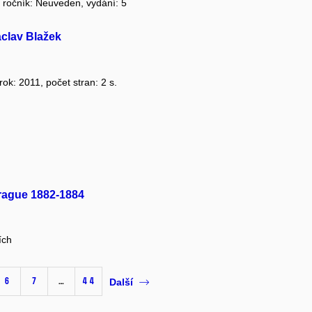
, ročník: Neuveden, vydání: 5
áclav Blažek
 rok: 2011, počet stran: 2 s.
Prague 1882-1884
ích
6
7
…
44
Další