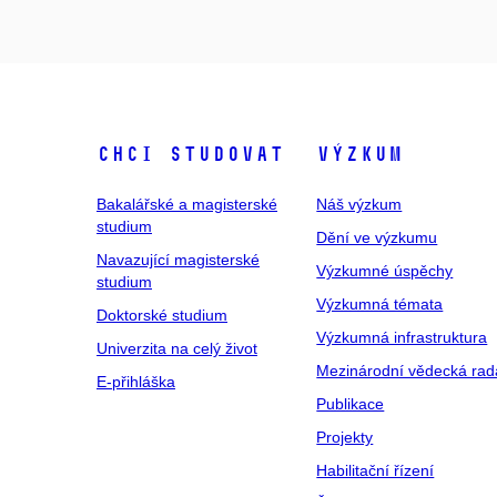
Chci studovat
Výzkum
Bakalářské a magisterské
Náš výzkum
studium
Dění ve výzkumu
Navazující magisterské
Výzkumné úspěchy
studium
Výzkumná témata
Doktorské studium
Výzkumná infrastruktura
Univerzita na celý život
Mezinárodní vědecká rad
E-přihláška
Publikace
Projekty
Habilitační řízení