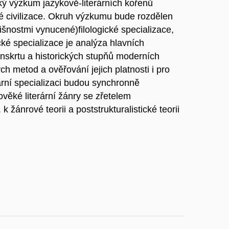
ický výzkum jazykově-literárních kořenů
 civilizace. Okruh výzkumu bude rozdělen
išnostmi vynucené)filologické specializace,
tické specializace je analýza hlavních
sanskrtu a historických stupňů moderních
h metod a ověřování jejich platnosti i pro
rární specializaci budou synchronně
věké literární žánry se zřetelem
k žánrové teorii a poststrukturalistické teorii