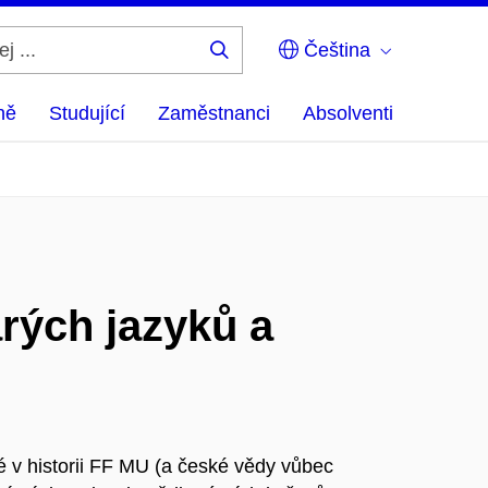
Čeština
Hledej
...
ně
Studující
Zaměstnanci
Absolventi
arých jazyků a
é v historii FF MU (a české vědy vůbec