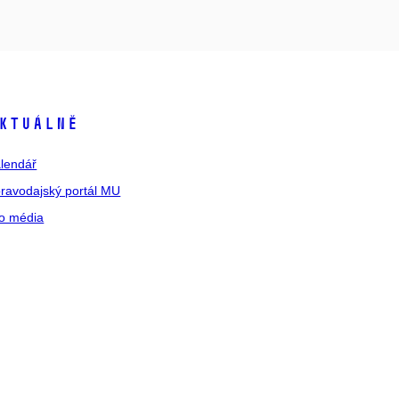
ktuálně
lendář
ravodajský portál MU
o média