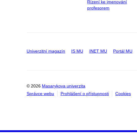
Řízení ke jmenování
profesorem
Univerzitní magazín
IS MU
INET MU
Portál MU
© 2026
Masarykova univerzita
Správce webu
Prohlášení o přístupnosti
Cookies