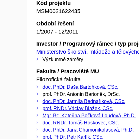
Kód projektu
MSM0021622435
Období řešení
1/2007 - 12/2011
Investor / Programový rámec / typ pro
Ministerstvo školství, mládeže a tělovýc
Výzkumné záměry
Fakulta / Pracoviště MU
Filozofická fakulta
doc. PhDr. Daša Bartoňková, CSc.
prof. PhDr. Antonín Bartoněk, DrSc.
doc. PhDr. Jarmila Bednaříková, CSc.
prof. RNDr. Václav Blažek, CSc.
Mgr. Bc. Kateřina Bočková Loudová, Ph.D.
doc. RNDr. Tomáš Hoskovec, CSc.
doc. PhDr. Jana Chamonikolasová, Ph.D.
prof. PhDr. Petr Karlík, CSc.