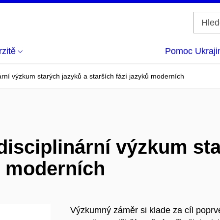
zitě
Pomoc Ukraji
nární výzkum starých jazyků a starších fází jazyků moderních
disciplinární výzkum st
ků moderních
Výzkumný záměr si klade za cíl poprv