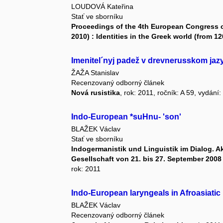
LOUDOVÁ Kateřina
Stať ve sborníku
Proceedings of the 4th European Congress 
2010) : Identities in the Greek world (from 12
Imenitel´nyj padež v drevnerusskom jazy
ŽAŽA Stanislav
Recenzovaný odborný článek
Nová rusistika
, rok: 2011, ročník: A 59, vydání:
Indo-European *suHnu- 'son'
BLAŽEK Václav
Stať ve sborníku
Indogermanistik und Linguistik im Dialog. A
Gesellschaft von 21. bis 27. September 200
rok: 2011
Indo-European laryngeals in Afroasiatic
BLAŽEK Václav
Recenzovaný odborný článek