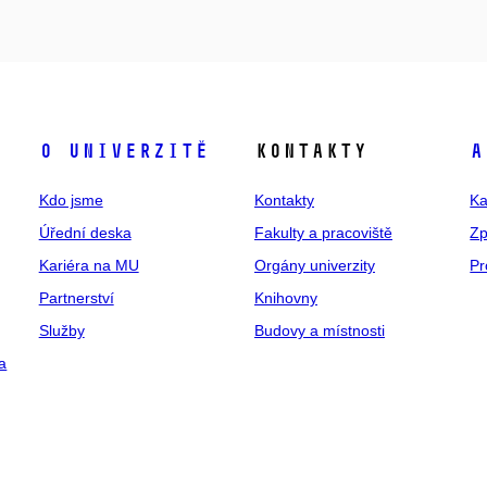
O univerzitě
Kontakty
A
Kdo jsme
Kontakty
Ka
Úřední deska
Fakulty a pracoviště
Zp
Kariéra na MU
Orgány univerzity
Pr
Partnerství
Knihovny
Služby
Budovy a místnosti
a