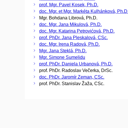
prof. Mgr. Pavel Kosek, Ph.D.
doc. Mgr. et Mgr. Markéta Kulhánková, Ph.D
Mgr. Bohdana Librová, Ph.D.
doc. Mgr. Jana Mikulová, Ph.D.
doc. Mgr. Katarina Petrovićová, Ph.D.
prof. PhDr. Jana Pleskalová, CSc.
doc. Mgr. Irena Radová, Ph.D.
Mgr. Jana Steklá, Ph.D.
Mgr. Simone Sumelidu
prof. PhDr. Daniela Urbanová, Ph.D.
prof. PhDr. Radoslav Večerka, DrSc.
doc. PhDr. Jaromír Zeman, CSc.
prof. PhDr. Stanislav Žaža, CSc.