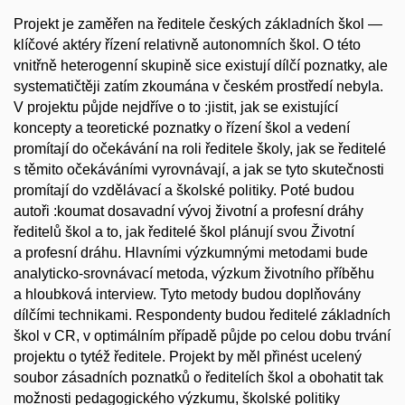
Projekt je zaměřen na ředitele českých základních škol —
klíčové aktéry řízení relativně autonomních škol. O této
vnitřně heterogenní skupině sice existují dílčí poznatky, ale
systematičtěji zatím zkoumána v českém prostředí nebyla.
V projektu půjde nejdříve o to :jistit, jak se existující
koncepty a teoretické poznatky o řízení škol a vedení
promítají do očekávání na roli ředitele školy, jak se ředitelé
s těmito očekáváními vyrovnávají, a jak se tyto skutečnosti
promítají do vzdělávací a školské politiky. Poté budou
autoři :koumat dosavadní vývoj životní a profesní dráhy
ředitelů škol a to, jak ředitelé škol plánují svou Životní
a profesní dráhu. Hlavními výzkumnými metodami bude
analyticko-srovnávací metoda, výzkum životního příběhu
a hloubková interview. Tyto metody budou doplňovány
dílčími technikami. Respondenty budou ředitelé základních
škol v CR, v optimálním případě půjde po celou dobu trvání
projektu o tytéž ředitele. Projekt by měl přinést ucelený
soubor zásadních poznatků o ředitelích škol a obohatit tak
možnosti pedagogického výzkumu, školské politiky