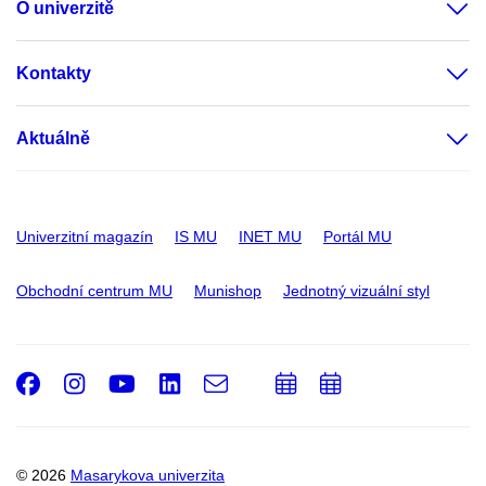
O univerzitě
Kontakty
Aktuálně
Univerzitní magazín
IS MU
INET MU
Portál MU
Obchodní centrum MU
Munishop
Jednotný vizuální styl
Facebook
Instagram
Youtube
LinkedIn
e-
Přidat
Přidat
Email
mail
do
do
kalendáře
kalendáře
© 2026
Masarykova univerzita