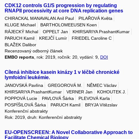
CDK12 controls G1/S progression by regulating
RNAPII processivity at core DNA replication genes
CHIRACKAL MANAVALAN Anil Paul
PILAŘOVÁ Květa
KLUGE Michael
BARTHOLOMEEUSEN Koen
RÁJECKÝ Michal
OPPELT Jan
KHIRSARIYA PrashantKumar
PARUCH Kamil
KREJČÍ Lumír
FRIEDEL Caroline C
BLAŽEK Dalibor
Recenzovaný odborný článek
EMBO reports
, rok: 2019, ročník: 20, vydání: 9,
DOI
Cílená inhibice kasein kinázy 1 v léčbě chronické
lymfoidní leukémie.
JANOVSKÁ Pavlína
GREGOROVÁ M.
NĚMEC Václav
KHIRSARIYA PrashantKumar
VERNER Jan
KOHOUTEK J.
POPPOVÁ Lucie
PAVLOVÁ Šárka
PLEVOVÁ Karla
POSPÍŠILOVÁ Šárka
PARUCH Kamil
BRYJA Vítězslav
Konferenční abstrakty
Rok: 2019, druh: Konferenční abstrakty
EU-OPENSCREEN: A Novel Collaborative Approach to
Facilitate Chemical Biology