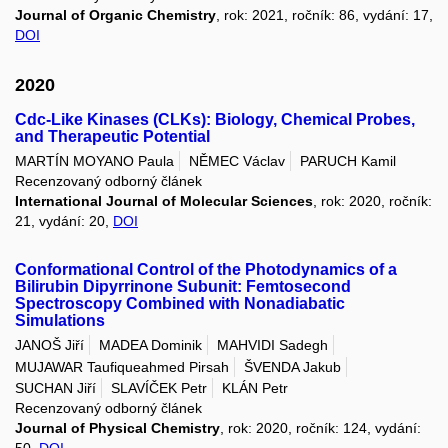
Journal of Organic Chemistry
, rok: 2021, ročník: 86, vydání: 17,
DOI
2020
Cdc-Like Kinases (CLKs): Biology, Chemical Probes,
and Therapeutic Potential
MARTÍN MOYANO Paula
NĚMEC Václav
PARUCH Kamil
Recenzovaný odborný článek
International Journal of Molecular Sciences
, rok: 2020, ročník:
21, vydání: 20,
DOI
Conformational Control of the Photodynamics of a
Bilirubin Dipyrrinone Subunit: Femtosecond
Spectroscopy Combined with Nonadiabatic
Simulations
JANOŠ Jiří
MADEA Dominik
MAHVIDI Sadegh
MUJAWAR Taufiqueahmed Pirsah
ŠVENDA Jakub
SUCHAN Jiří
SLAVÍČEK Petr
KLÁN Petr
Recenzovaný odborný článek
Journal of Physical Chemistry
, rok: 2020, ročník: 124, vydání:
50,
DOI