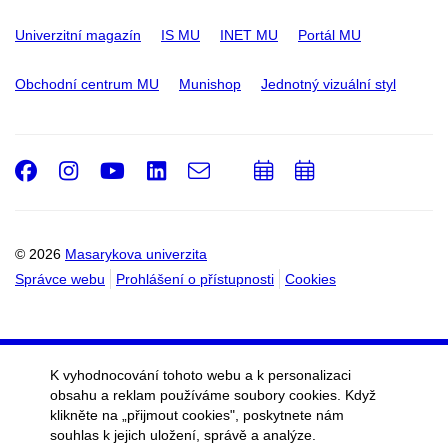
Univerzitní magazín
IS MU
INET MU
Portál MU
Obchodní centrum MU
Munishop
Jednotný vizuální styl
Facebook
Instagram
Youtube
LinkedIn
e-
Přidat
Přidat
Email
mail
do
do
kalendáře
kalendáře
© 2026
Masarykova univerzita
Správce webu
Prohlášení o přístupnosti
Cookies
K vyhodnocování tohoto webu a k personalizaci
obsahu a reklam používáme soubory cookies. Když
klikněte na „přijmout cookies", poskytnete nám
souhlas k jejich uložení, správě a analýze.