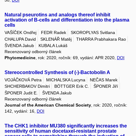
Natural pseurotins and analogs thereof inhibit
activation of B-cells and differentiation into the plasma
cells
VAŠÍČEK Ondřej
FEDR Radek
SKOROPLYAS Svitlana
CHALUPA David
SKLENÁŘ Matěj
THARRA Prabhakara Rao
ŠVENDA Jakub
KUBALA Lukáš
Recenzovaný odborný článek
Phytomedicine
, rok: 2020, ročník: 69, vydání: APR 2020,
DOI
Stereocontrolled Synthesis of (-)-Bactobolin A
VOJÁČKOVÁ Petra
MICHALSKA Lucyna
NEČAS Marek
SHCHERBAKOV Dimitri
BÖTTGER Erik C.
ŠPONER Jiří
ŠPONER Judit E.
ŠVENDA Jakub
Recenzovaný odborný článek
Journal of the American Chemical Society
, rok: 2020, ročník:
142, vydání: 16,
DOI
The CHK1 inhibitor MU380 significantly increases the
sensitivity of human docetaxel-resistant prostate