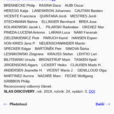
BRENNECKE Philip
RASINA Dace
AUBI Oscar
HERZOG Katja
LANDSKRON Johannes
CAUTAIN Bastien
VICENTE Francisca
QUINTANA Jordi
MESTRES Jordi
STECHMANN Bahne
ELLINGER Bernhard
BREA Jose
KOLANOWSKI Jacek L.
PILARSKI Radosław
ORZAEZ Mar
PINEDA-LUCENA Antonio
LARAIA Luca
NAMI Faranak
ZIELENKIEWICZ Piotr
PARUCH Kamil
HANSEN Espen
VON KRIES Jens P.
NEUENSCHWANDER Martin
SPECKER Edgar
BARTŮNĚK Petr
SIMOVA Šárka
LESNIKOWSKI Zbigniew
KRAUSS Stefan
LEHTIO Lari
BILITEWSKI Ursula
BRONSTRUP Mark
TASKEN Kjetil
JIRGENSONS Aigars
LICKERT Heiko
CLAUSEN Mads H.
ANDERSEN Jeanette H.
VICENT Maria J.
GENILLOUD Olga
MARTINEZ Aurora
NAZARE Marc
FECKE Wolfgang
GRIBBON Philip
Recenzovaný odborný článek
SLAS DISCOVERY
, rok: 2019, ročník: 24, vydání: 3,
DOI
Předchozí
Další