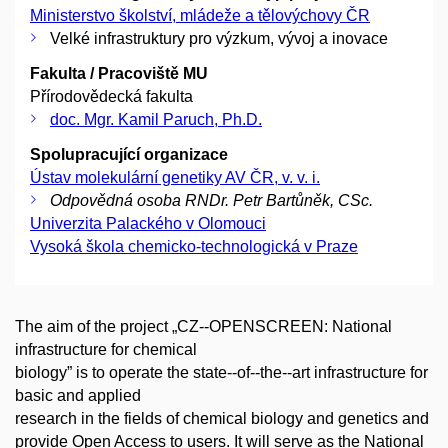
Ministerstvo školství, mládeže a tělovýchovy ČR
Velké infrastruktury pro výzkum, vývoj a inovace
Fakulta / Pracoviště MU
Přírodovědecká fakulta
doc. Mgr. Kamil Paruch, Ph.D.
Spolupracující organizace
Ústav molekulární genetiky AV ČR, v. v. i.
Odpovědná osoba RNDr. Petr Bartůněk, CSc.
Univerzita Palackého v Olomouci
Vysoká škola chemicko-technologická v Praze
The aim of the project „CZ-­‐OPENSCREEN: National
infrastructure for chemical
biology” is to operate the state-­‐of-­‐the-­‐art infrastructure for
basic and applied
research in the fields of chemical biology and genetics and
provide Open Access to users. It will serve as the National