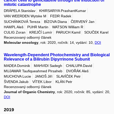
cancer cells to gemcitabine through the induction of
mitotic catastrophe
DRÁPELA Stanislav
KHIRSARIYA PrashantKumar
VAN WEERDEN Wytske M
FEDR Radek
SUCHÁNKOVÁ Tereza
BÍZOVA Diana
ČERVENÝ Jan
HAMPL Aleš
PUHR Martin
WATSON William R
CULIG Zoran
KREJČÍ Lumír
PARUCH Kamil
SOUČEK Karel
Recenzovaný odborný článek
Molecular oncology
, rok: 2020, ročník: 14, vydání: 10,
DOI
Wavelength-Dependent Photochemistry and Biological
Relevance of a Bilirubin Dipyrrinone Subunit
MADEA Dominik
MAHVIDI Sadegh
CHALUPA David
MUJAWAR Taufiqueahmed Pirsaheb
DVOŘÁK Aleš
MUCHOVA Lucie
JANOŠ Jiří
SLAVÍČEK Petr
ŠVENDA Jakub
VÍTEK Libor
KLÁN Petr
Recenzovaný odborný článek
Journal of Organic Chemistry
, rok: 2020, ročník: 85, vydání: 20,
DOI
2019