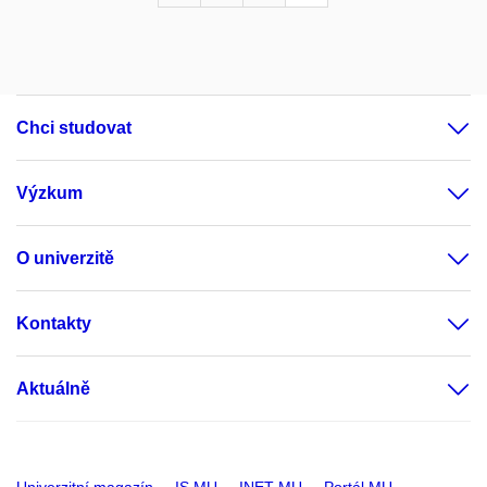
Chci studovat
Výzkum
O univerzitě
Kontakty
Aktuálně
Univerzitní magazín
IS MU
INET MU
Portál MU