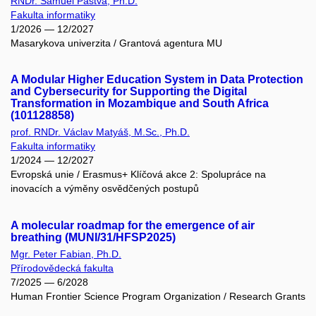
RNDr. Samuel Pastva, Ph.D.
Fakulta informatiky
1/2026 — 12/2027
Masarykova univerzita / Grantová agentura MU
A Modular Higher Education System in Data Protection
and Cybersecurity for Supporting the Digital
Transformation in Mozambique and South Africa
(101128858)
prof. RNDr. Václav Matyáš, M.Sc., Ph.D.
Fakulta informatiky
1/2024 — 12/2027
Evropská unie / Erasmus+ Klíčová akce 2: Spolupráce na
inovacích a výměny osvědčených postupů
A molecular roadmap for the emergence of air
breathing (MUNI/31/HFSP2025)
Mgr. Peter Fabian, Ph.D.
Přírodovědecká fakulta
7/2025 — 6/2028
Human Frontier Science Program Organization / Research Grants