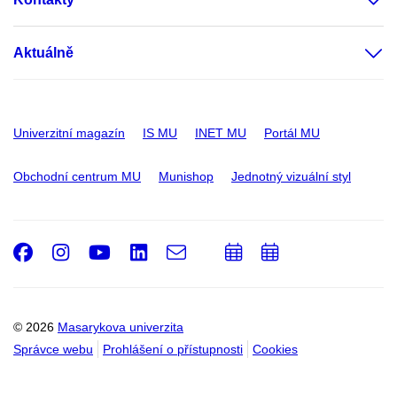
Aktuálně
Univerzitní magazín
IS MU
INET MU
Portál MU
Obchodní centrum MU
Munishop
Jednotný vizuální styl
Facebook
Instagram
Youtube
LinkedIn
e-
Přidat
Přidat
Email
mail
do
do
kalendáře
kalendáře
© 2026
Masarykova univerzita
Správce webu
Prohlášení o přístupnosti
Cookies