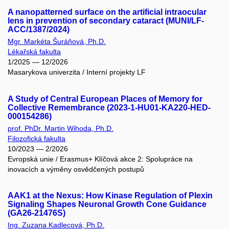
A nanopatterned surface on the artificial intraocular
lens in prevention of secondary cataract (MUNI/LF-
ACC/1387/2024)
Mgr. Markéta Šuráňová, Ph.D.
Lékařská fakulta
1/2025 — 12/2026
Masarykova univerzita / Interní projekty LF
A Study of Central European Places of Memory for
Collective Remembrance (2023-1-HU01-KA220-HED-
000154286)
prof. PhDr. Martin Wihoda, Ph.D.
Filozofická fakulta
10/2023 — 2/2026
Evropská unie / Erasmus+ Klíčová akce 2: Spolupráce na
inovacích a výměny osvědčených postupů
AAK1 at the Nexus: How Kinase Regulation of Plexin
Signaling Shapes Neuronal Growth Cone Guidance
(GA26-21476S)
Ing. Zuzana Kadlecová, Ph.D.