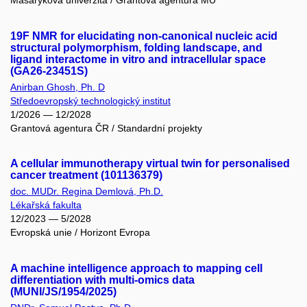
Masarykova univerzita / Grantová agentura MU
19F NMR for elucidating non-canonical nucleic acid
structural polymorphism, folding landscape, and
ligand interactome in vitro and intracellular space
(GA26-23451S)
Anirban Ghosh, Ph. D
Středoevropský technologický institut
1/2026 — 12/2028
Grantová agentura ČR / Standardní projekty
A cellular immunotherapy virtual twin for personalised
cancer treatment (101136379)
doc. MUDr. Regina Demlová, Ph.D.
Lékařská fakulta
12/2023 — 5/2028
Evropská unie / Horizont Evropa
A machine intelligence approach to mapping cell
differentiation with multi-omics data
(MUNI/JS/1954/2025)