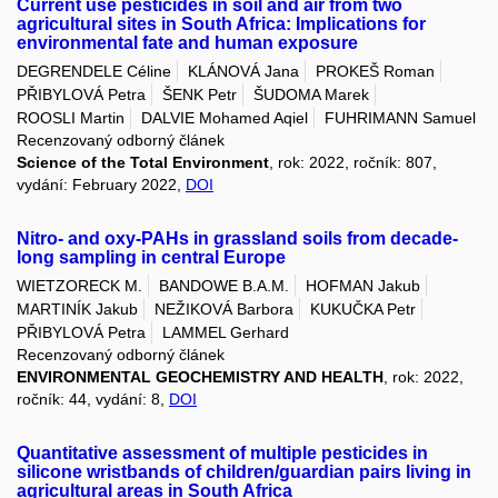
Current use pesticides in soil and air from two
agricultural sites in South Africa: Implications for
environmental fate and human exposure
DEGRENDELE Céline
KLÁNOVÁ Jana
PROKEŠ Roman
PŘIBYLOVÁ Petra
ŠENK Petr
ŠUDOMA Marek
ROOSLI Martin
DALVIE Mohamed Aqiel
FUHRIMANN Samuel
Recenzovaný odborný článek
Science of the Total Environment
, rok: 2022, ročník: 807,
vydání: February 2022,
DOI
Nitro- and oxy-PAHs in grassland soils from decade-
long sampling in central Europe
WIETZORECK M.
BANDOWE B.A.M.
HOFMAN Jakub
MARTINÍK Jakub
NEŽIKOVÁ Barbora
KUKUČKA Petr
PŘIBYLOVÁ Petra
LAMMEL Gerhard
Recenzovaný odborný článek
ENVIRONMENTAL GEOCHEMISTRY AND HEALTH
, rok: 2022,
ročník: 44, vydání: 8,
DOI
Quantitative assessment of multiple pesticides in
silicone wristbands of children/guardian pairs living in
agricultural areas in South Africa