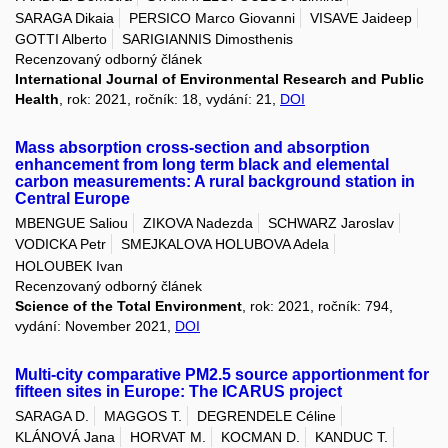
SARAGA Dikaia
PERSICO Marco Giovanni
VISAVE Jaideep
GOTTI Alberto
SARIGIANNIS Dimosthenis
Recenzovaný odborný článek
International Journal of Environmental Research and Public
Health
, rok: 2021, ročník: 18, vydání: 21,
DOI
Mass absorption cross-section and absorption
enhancement from long term black and elemental
carbon measurements: A rural background station in
Central Europe
MBENGUE Saliou
ZIKOVA Nadezda
SCHWARZ Jaroslav
VODICKA Petr
SMEJKALOVA HOLUBOVA Adela
HOLOUBEK Ivan
Recenzovaný odborný článek
Science of the Total Environment
, rok: 2021, ročník: 794,
vydání: November 2021,
DOI
Multi-city comparative PM2.5 source apportionment for
fifteen sites in Europe: The ICARUS project
SARAGA D.
MAGGOS T.
DEGRENDELE Céline
KLÁNOVÁ Jana
HORVAT M.
KOCMAN D.
KANDUC T.