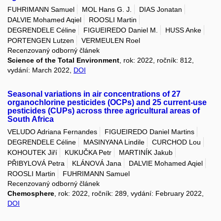
FUHRIMANN Samuel
MOL Hans G. J.
DIAS Jonatan
DALVIE Mohamed Aqiel
ROOSLI Martin
DEGRENDELE Céline
FIGUEIREDO Daniel M.
HUSS Anke
PORTENGEN Lutzen
VERMEULEN Roel
Recenzovaný odborný článek
Science of the Total Environment
, rok: 2022, ročník: 812,
vydání: March 2022,
DOI
Seasonal variations in air concentrations of 27
organochlorine pesticides (OCPs) and 25 current-use
pesticides (CUPs) across three agricultural areas of
South Africa
VELUDO Adriana Fernandes
FIGUEIREDO Daniel Martins
DEGRENDELE Céline
MASINYANA Lindile
CURCHOD Lou
KOHOUTEK Jiří
KUKUČKA Petr
MARTINÍK Jakub
PŘIBYLOVÁ Petra
KLÁNOVÁ Jana
DALVIE Mohamed Aqiel
ROOSLI Martin
FUHRIMANN Samuel
Recenzovaný odborný článek
Chemosphere
, rok: 2022, ročník: 289, vydání: February 2022,
DOI