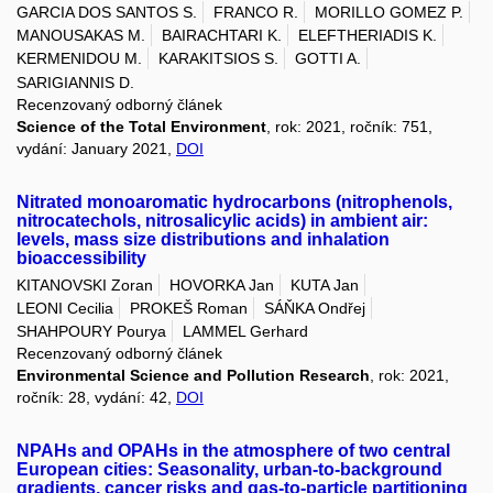
GARCIA DOS SANTOS S.
FRANCO R.
MORILLO GOMEZ P.
MANOUSAKAS M.
BAIRACHTARI K.
ELEFTHERIADIS K.
KERMENIDOU M.
KARAKITSIOS S.
GOTTI A.
SARIGIANNIS D.
Recenzovaný odborný článek
Science of the Total Environment
, rok: 2021, ročník: 751,
vydání: January 2021,
DOI
Nitrated monoaromatic hydrocarbons (nitrophenols,
nitrocatechols, nitrosalicylic acids) in ambient air:
levels, mass size distributions and inhalation
bioaccessibility
KITANOVSKI Zoran
HOVORKA Jan
KUTA Jan
LEONI Cecilia
PROKEŠ Roman
SÁŇKA Ondřej
SHAHPOURY Pourya
LAMMEL Gerhard
Recenzovaný odborný článek
Environmental Science and Pollution Research
, rok: 2021,
ročník: 28, vydání: 42,
DOI
NPAHs and OPAHs in the atmosphere of two central
European cities: Seasonality, urban-to-background
gradients, cancer risks and gas-to-particle partitioning