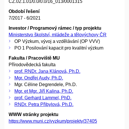
CZ.02.1.01/0.0/0.0/16_013/0001315
Období řešení
7/2017 - 6/2021
Investor / Programový rámec / typ projektu
Ministerstvo školství, mládeže a tělovýchovy ČR
OP Výzkum, vývoj a vzdělávání (OP VVV)
PO 1 Posilování kapacit pro kvalitní výzkum
Fakulta / Pracoviště MU
Přírodovědecká fakulta
prof. RNDr. Jana Klánová, Ph.D.
Mgr. Ondřej Audy, Ph.D.
Mgr. Céline Degrendele, Ph.D.
Mgr. et Mgr. Jiří Kalina, Ph.D.
prof. Gerhard Lammel, PhD.
RNDr. Petra Přibylová, Ph.D.
WWW stránky projektu
https://www.muni.cz/vyzkum/projekty/37405