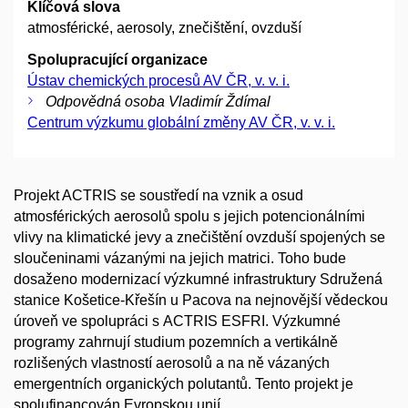
Klíčová slova
atmosférické, aerosoly, znečištění, ovzduší
Spolupracující organizace
Ústav chemických procesů AV ČR, v. v. i.
Odpovědná osoba Vladimír Ždímal
Centrum výzkumu globální změny AV ČR, v. v. i.
Projekt ACTRIS se soustředí na vznik a osud
atmosférických aerosolů spolu s jejich potencionálními
vlivy na klimatické jevy a znečištění ovzduší spojených se
sloučeninami vázanými na jejich matrici. Toho bude
dosaženo modernizací výzkumné infrastruktury Sdružená
stanice Košetice-Křešín u Pacova na nejnovější vědeckou
úroveň ve spolupráci s ACTRIS ESFRI. Výzkumné
programy zahrnují studium pozemních a vertikálně
rozlišených vlastností aerosolů a na ně vázaných
emergentních organických polutantů. Tento projekt je
spolufinancován Evropskou unií.