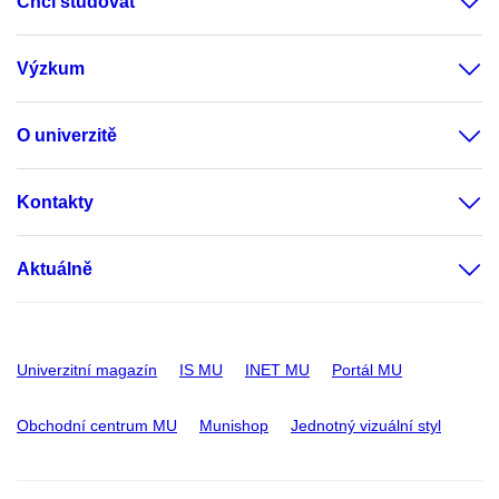
Chci studovat
Výzkum
O univerzitě
Kontakty
Aktuálně
Univerzitní magazín
IS MU
INET MU
Portál MU
Obchodní centrum MU
Munishop
Jednotný vizuální styl