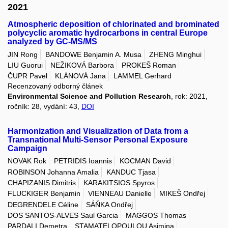
2021
Atmospheric deposition of chlorinated and brominated
polycyclic aromatic hydrocarbons in central Europe
analyzed by GC-MS/MS
JIN Rong
BANDOWE Benjamin A. Musa
ZHENG Minghui
LIU Guorui
NEŽIKOVÁ Barbora
PROKEŠ Roman
ČUPR Pavel
KLÁNOVÁ Jana
LAMMEL Gerhard
Recenzovaný odborný článek
Environmental Science and Pollution Research
, rok: 2021,
ročník: 28, vydání: 43,
DOI
Harmonization and Visualization of Data from a
Transnational Multi-Sensor Personal Exposure
Campaign
NOVAK Rok
PETRIDIS Ioannis
KOCMAN David
ROBINSON Johanna Amalia
KANDUC Tjasa
CHAPIZANIS Dimitris
KARAKITSIOS Spyros
FLUCKIGER Benjamin
VIENNEAU Danielle
MIKEŠ Ondřej
DEGRENDELE Céline
SÁŇKA Ondřej
DOS SANTOS-ALVES Saul Garcia
MAGGOS Thomas
PARDALI Demetra
STAMATELOPOULOU Asimina