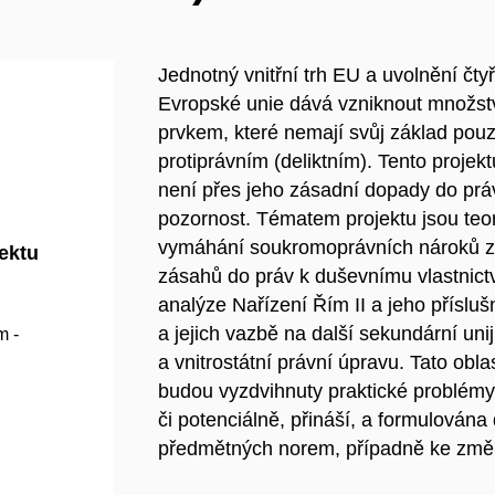
Jednotný vnitřní trh EU a uvolnění čt
Evropské unie dává vzniknout množst
prvkem, které nemají svůj základ pouz
protiprávním (deliktním). Tento proje
není přes jeho zásadní dopady do prá
pozornost. Tématem projektu jsou teor
vymáhání soukromoprávních nároků z
jektu
zásahů do práv k duševnímu vlastnict
analýze Nařízení Řím II a jeho přísl
a jejich vazbě na další sekundární un
m -
a vnitrostátní právní úpravu. Tato ob
budou vyzdvihnuty praktické problémy, 
či potenciálně, přináší, a formulována
předmětných norem, případně ke změně