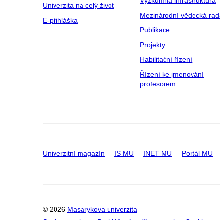
Výzkumná infrastruktura
Univerzita na celý život
Mezinárodní vědecká rad
E-přihláška
Publikace
Projekty
Habilitační řízení
Řízení ke jmenování
profesorem
Univerzitní magazín
IS MU
INET MU
Portál MU
© 2026
Masarykova univerzita