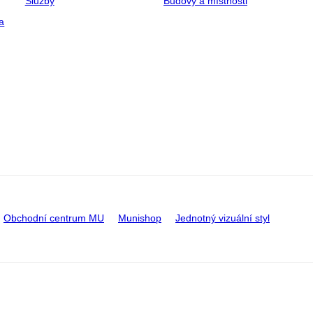
Služby
Budovy a místnosti
a
Obchodní centrum MU
Munishop
Jednotný vizuální styl