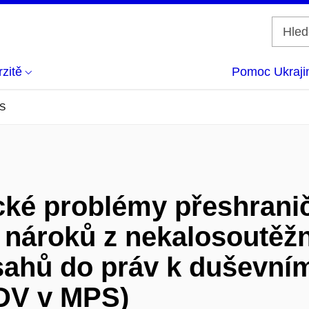
zitě
Pomoc Ukraji
PS
ické problémy přeshran
nároků z nekalosoutěžn
ahů do práv k duševnímu
PDV v MPS)