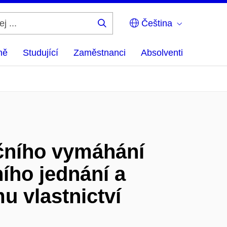
Čeština
Hledej
...
ně
Studující
Zaměstnanci
Absolventi
ičního vymáhání
ího jednání a
 vlastnictví