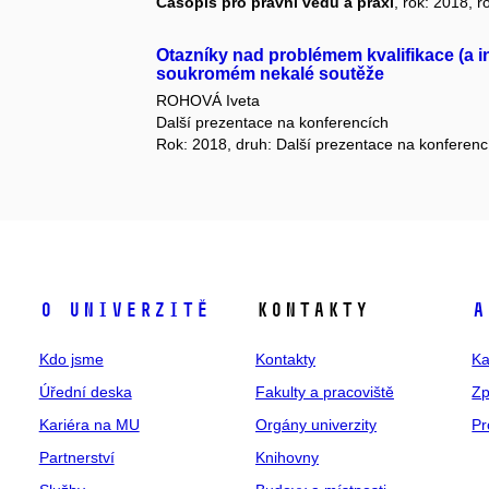
Časopis pro právní vědu a praxi
, rok: 2018, r
Otazníky nad problémem kvalifikace (a 
soukromém nekalé soutěže
ROHOVÁ Iveta
Další prezentace na konferencích
Rok: 2018, druh: Další prezentace na konferenc
O univerzitě
Kontakty
A
Kdo jsme
Kontakty
Ka
Úřední deska
Fakulty a pracoviště
Zp
Kariéra na MU
Orgány univerzity
Pr
Partnerství
Knihovny