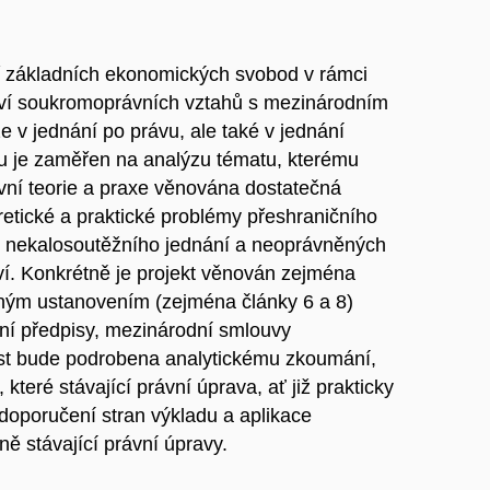
yř základních ekonomických svobod v rámci
ví soukromoprávních vztahů s mezinárodním
e v jednání po právu, ale také v jednání
ktu je zaměřen na analýzu tématu, kterému
vní teorie a praxe věnována dostatečná
etické a praktické problémy přeshraničního
 nekalosoutěžního jednání a neoprávněných
ví. Konkrétně je projekt věnován zejména
ušným ustanovením (zejména články 6 a 8)
ijní předpisy, mezinárodní smlouvy
last bude podrobena analytickému zkoumání,
které stávající právní úprava, ať již prakticky
 doporučení stran výkladu a aplikace
 stávající právní úpravy.