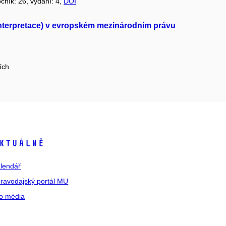
očník: 26, vydání: 4,
DOI
interpretace) v evropském mezinárodním právu
ích
ktuálně
lendář
ravodajský portál MU
o média