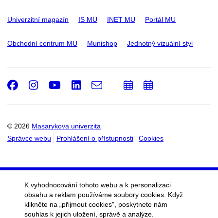
Univerzitní magazín
IS MU
INET MU
Portál MU
Obchodní centrum MU
Munishop
Jednotný vizuální styl
Facebook
Instagram
Youtube
LinkedIn
e-
Přidat
Přidat
Email
mail
do
do
kalendáře
kalendáře
© 2026
Masarykova univerzita
Správce webu
Prohlášení o přístupnosti
Cookies
K vyhodnocování tohoto webu a k personalizaci
obsahu a reklam používáme soubory cookies. Když
klikněte na „přijmout cookies", poskytnete nám
souhlas k jejich uložení, správě a analýze.