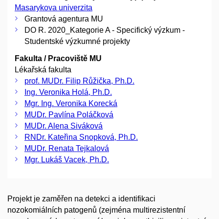
Masarykova univerzita
Grantová agentura MU
DO R. 2020_Kategorie A - Specifický výzkum -
Studentské výzkumné projekty
Fakulta / Pracoviště MU
Lékařská fakulta
prof. MUDr. Filip Růžička, Ph.D.
Ing. Veronika Holá, Ph.D.
Mgr. Ing. Veronika Korecká
MUDr. Pavlína Poláčková
MUDr. Alena Siváková
RNDr. Kateřina Snopková, Ph.D.
MUDr. Renata Tejkalová
Mgr. Lukáš Vacek, Ph.D.
Projekt je zaměřen na detekci a identifikaci
nozokomiálních patogenů (zejména multirezistentní