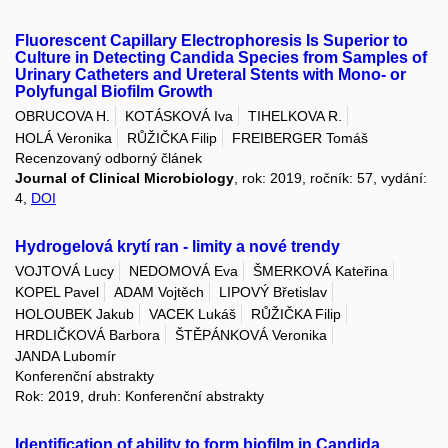
Fluorescent Capillary Electrophoresis Is Superior to
Culture in Detecting Candida Species from Samples of
Urinary Catheters and Ureteral Stents with Mono- or
Polyfungal Biofilm Growth
OBRUCOVA H.
KOTÁSKOVÁ Iva
TIHELKOVA R.
HOLÁ Veronika
RŮŽIČKA Filip
FREIBERGER Tomáš
Recenzovaný odborný článek
Journal of Clinical Microbiology
, rok: 2019, ročník: 57, vydání:
4,
DOI
Hydrogelová krytí ran - limity a nové trendy
VOJTOVÁ Lucy
NEDOMOVÁ Eva
ŠMERKOVÁ Kateřina
KOPEL Pavel
ADAM Vojtěch
LIPOVÝ Břetislav
HOLOUBEK Jakub
VACEK Lukáš
RŮŽIČKA Filip
HRDLIČKOVÁ Barbora
ŠTĚPÁNKOVÁ Veronika
JANDA Lubomír
Konferenční abstrakty
Rok: 2019, druh: Konferenční abstrakty
Identification of ability to form biofilm in Candida