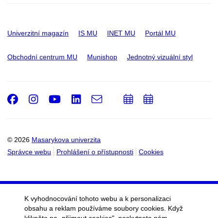
Univerzitní magazín
IS MU
INET MU
Portál MU
Obchodní centrum MU
Munishop
Jednotný vizuální styl
Facebook
Instagram
Youtube
LinkedIn
e-
Přidat
Přidat
Email
mail
do
do
kalendáře
kalendáře
© 2026
Masarykova univerzita
Správce webu
Prohlášení o přístupnosti
Cookies
K vyhodnocování tohoto webu a k personalizaci
obsahu a reklam používáme soubory cookies. Když