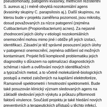
pseudomonády, patogenní kvasinky, methicilin rezistentní
S. aureus aj.) i méně obvyklá nozokomiální agens
(kvasinky skupiny C. parapsilosis aj.). Další skupinou, na
kterou bude v projektu zaměřena pozornost, jsou mikroby,
dosud považovaných za nízce patogenní (zejména
Cutibacterium (Propionibacterium) acnes). Za nejasné
zhodnocení jejich úlohy v etiologii nozokomiálních
onemocnění mohou mimo jiné i obtíže při jejich izolaci,
identifikaci. Zásadní je též správné posouzení jejich úlohy
v patogenezi onemocnění, zejména odlišení od možných
kontaminant. Projekt řeší komplexně problematiku jejich
diagnostiky s důrazem na optimalizaci diagnostických
schémat i návrh a ověřování nových identifikačních
a typizačních metod, a to včetně molekulárně-biologických
postupů a metod založených na kapilární elektroforéze,
Ramanově spektrometrii i hmotnostní spektrometrii. Bude
také posuzován klinický význam sledovaných agens na
základě sledování jejich výskytu a průkazu přítomnosti
faktorů virulence. Součástí projektu je také hledání nových
preventivních a terapeutických přístupů u těchto infekcí,