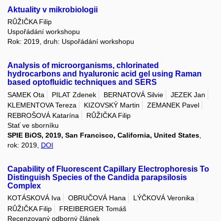
Aktuality v mikrobiologii
RŮŽIČKA Filip
Uspořádání workshopu
Rok: 2019, druh: Uspořádání workshopu
Analysis of microorganisms, chlorinated
hydrocarbons and hyaluronic acid gel using Raman
based optofluidic techniques and SERS
SAMEK Ota
PILAT Zdenek
BERNATOVÁ Silvie
JEZEK Jan
KLEMENTOVA Tereza
KIZOVSKÝ Martin
ZEMANEK Pavel
REBROŠOVÁ Katarína
RŮŽIČKA Filip
Stať ve sborníku
SPIE BiOS, 2019, San Francisco, California, United States
,
rok: 2019,
DOI
Capability of Fluorescent Capillary Electrophoresis To
Distinguish Species of the Candida parapsilosis
Complex
KOTÁSKOVÁ Iva
OBRUČOVÁ Hana
LÝČKOVÁ Veronika
RŮŽIČKA Filip
FREIBERGER Tomáš
Recenzovaný odborný článek