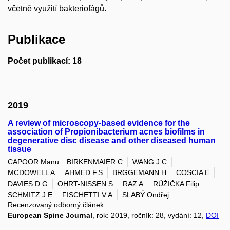
včetně využití bakteriofágů.
Publikace
Počet publikací: 18
2019
A review of microscopy-based evidence for the
association of Propionibacterium acnes biofilms in
degenerative disc disease and other diseased human
tissue
CAPOOR Manu
BIRKENMAIER C.
WANG J.C.
MCDOWELL A.
AHMED F.S.
BRGGEMANN H.
COSCIA E.
DAVIES D.G.
OHRT-NISSEN S.
RAZ A.
RŮŽIČKA Filip
SCHMITZ J.E.
FISCHETTI V.A.
SLABÝ Ondřej
Recenzovaný odborný článek
European Spine Journal
, rok: 2019, ročník: 28, vydání: 12,
DOI