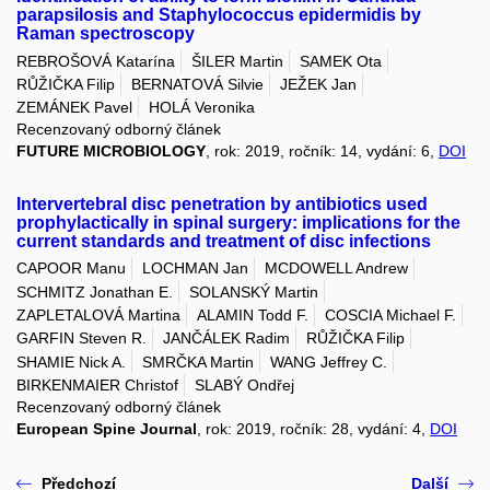
parapsilosis and Staphylococcus epidermidis by
Raman spectroscopy
REBROŠOVÁ Katarína
ŠILER Martin
SAMEK Ota
RŮŽIČKA Filip
BERNATOVÁ Silvie
JEŽEK Jan
ZEMÁNEK Pavel
HOLÁ Veronika
Recenzovaný odborný článek
FUTURE MICROBIOLOGY
, rok: 2019, ročník: 14, vydání: 6,
DOI
Intervertebral disc penetration by antibiotics used
prophylactically in spinal surgery: implications for the
current standards and treatment of disc infections
CAPOOR Manu
LOCHMAN Jan
MCDOWELL Andrew
SCHMITZ Jonathan E.
SOLANSKÝ Martin
ZAPLETALOVÁ Martina
ALAMIN Todd F.
COSCIA Michael F.
GARFIN Steven R.
JANČÁLEK Radim
RŮŽIČKA Filip
SHAMIE Nick A.
SMRČKA Martin
WANG Jeffrey C.
BIRKENMAIER Christof
SLABÝ Ondřej
Recenzovaný odborný článek
European Spine Journal
, rok: 2019, ročník: 28, vydání: 4,
DOI
Předchozí
Další