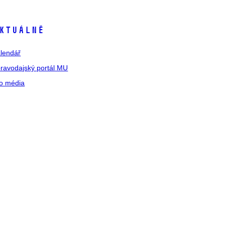
ktuálně
lendář
ravodajský portál MU
o média