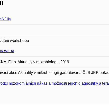
i
A Filip
ádání workshopu
á fakulta
A, Filip. Aktuality v mikrobiologii. 2019.
vací akce Aktuality v mikrobiologii garantována ČLS JEP pořád
odci nozokomiálních nákaz a možnosti jejich diagnostiky a tera