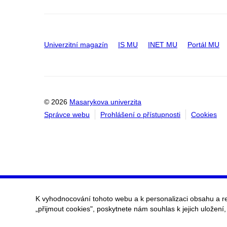
Univerzitní magazín
IS MU
INET MU
Portál MU
© 2026
Masarykova univerzita
Správce webu
Prohlášení o přístupnosti
Cookies
K vyhodnocování tohoto webu a k personalizaci obsahu a r
„přijmout cookies", poskytnete nám souhlas k jejich uložení