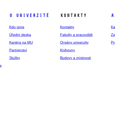
O univerzitě
Kontakty
A
Kdo jsme
Kontakty
Ka
Úřední deska
Fakulty a pracoviště
Zp
Kariéra na MU
Orgány univerzity
Pr
Partnerství
Knihovny
Služby
Budovy a místnosti
a