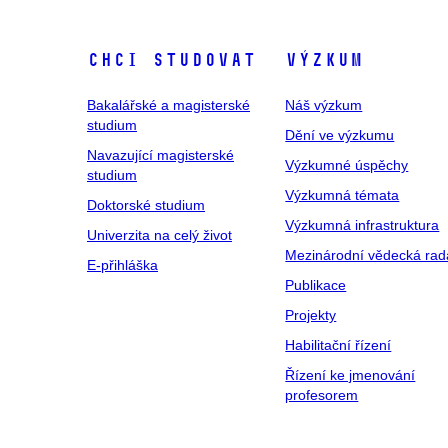
Chci studovat
Výzkum
Bakalářské a magisterské
Náš výzkum
studium
Dění ve výzkumu
Navazující magisterské
Výzkumné úspěchy
studium
Výzkumná témata
Doktorské studium
Výzkumná infrastruktura
Univerzita na celý život
Mezinárodní vědecká rad
E-přihláška
Publikace
Projekty
Habilitační řízení
Řízení ke jmenování
profesorem