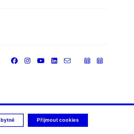
Facebook
Instagram
Youtube
LinkedIn
e-
Přidat
Přidat
Email
mail
do
do
kalendáře
kalendá
zbytné
Přijmout cookies