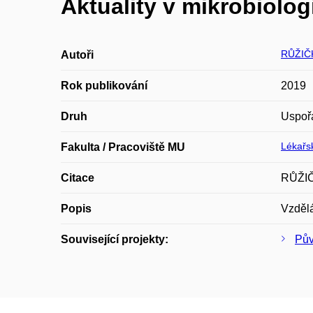
Aktuality v mikrobiologi
RŮŽIČK
Autoři
Rok publikování
2019
Druh
Uspoř
Lékařsk
Fakulta / Pracoviště MU
Citace
RŮŽIČK
Popis
Vzdělá
Související projekty:
Pův