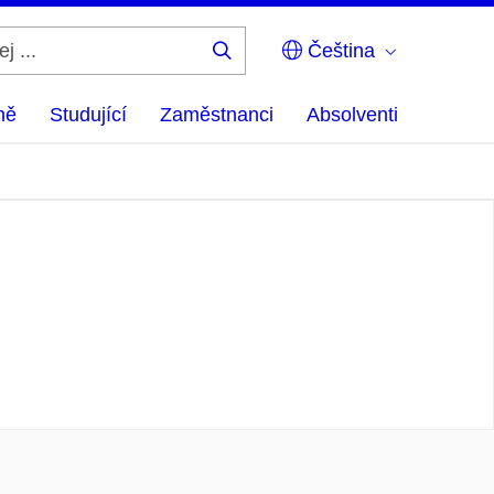
Čeština
Hledej
...
ně
Studující
Zaměstnanci
Absolventi