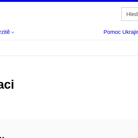
zitě
Pomoc Ukraji
aci