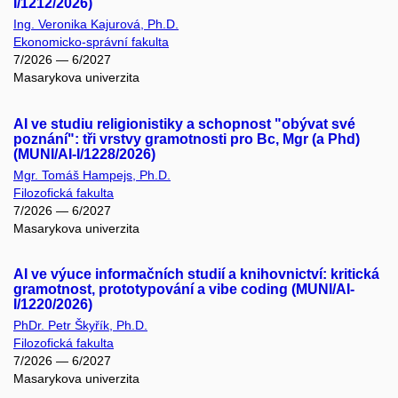
I/1212/2026)
Ing. Veronika Kajurová, Ph.D.
Ekonomicko-správní fakulta
7/2026 — 6/2027
Masarykova univerzita
AI ve studiu religionistiky a schopnost "obývat své
poznání": tři vrstvy gramotnosti pro Bc, Mgr (a Phd)
(MUNI/AI-I/1228/2026)
Mgr. Tomáš Hampejs, Ph.D.
Filozofická fakulta
7/2026 — 6/2027
Masarykova univerzita
AI ve výuce informačních studií a knihovnictví: kritická
gramotnost, prototypování a vibe coding (MUNI/AI-
I/1220/2026)
PhDr. Petr Škyřík, Ph.D.
Filozofická fakulta
7/2026 — 6/2027
Masarykova univerzita