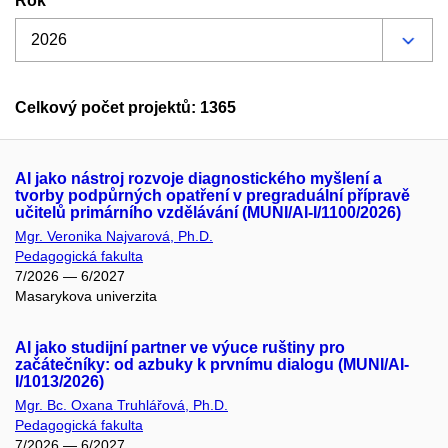
Rok
Celkový počet projektů: 1365
AI jako nástroj rozvoje diagnostického myšlení a
tvorby podpůrných opatření v pregraduální přípravě
učitelů primárního vzdělávání (MUNI/AI-I/1100/2026)
Mgr. Veronika Najvarová, Ph.D.
Pedagogická fakulta
7/2026 — 6/2027
Masarykova univerzita
AI jako studijní partner ve výuce ruštiny pro
začátečníky: od azbuky k prvnímu dialogu (MUNI/AI-
I/1013/2026)
Mgr. Bc. Oxana Truhlářová, Ph.D.
Pedagogická fakulta
7/2026 — 6/2027