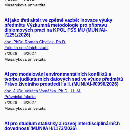
Masarykova univerzita
AI jako třetí aktér ve zpětné vazbě: inovace výuky
předmětu Výzkumná metodologie pro přípravu
diplomových prací na KPOL FSS MU (MUNI/AI-
I/1251/2026)
doc. PhDr. Roman Chytilek, Ph.D.
Fakulta sociálních studií
7/2026 — 6/2027
Masarykova univerzita
AI pro modelování environmentálních konfliktů a
tvorbu judikaturních datových sad ve výuce předmětů
Právo životního prostředí I a II. (MUNI/AI-I/0990/2026)
doc. JUDr. Vojtěch Vomáčka, Ph.D., LL.M.
Právnická fakulta
7/2026 — 6/2027
Masarykova univerzita
AI pro studium statistiky a rozvoj interdisciplinárních
dovedností (MUNI/AI-I/1173/2026)