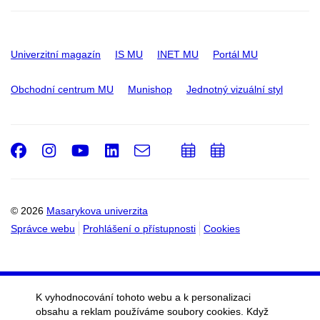
Univerzitní magazín
IS MU
INET MU
Portál MU
Obchodní centrum MU
Munishop
Jednotný vizuální styl
Facebook
Instagram
Youtube
LinkedIn
e-
Přidat
Přidat
Email
mail
do
do
kalendáře
kalendáře
© 2026
Masarykova univerzita
Správce webu
Prohlášení o přístupnosti
Cookies
K vyhodnocování tohoto webu a k personalizaci
obsahu a reklam používáme soubory cookies. Když