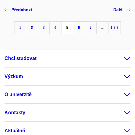
Předchozí
Další
1
2
3
4
5
6
7
…
137
Chci studovat
Výzkum
O univerzitě
Kontakty
Aktuálně