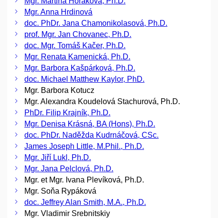
Mgr. Martina Horáková, Ph.D.
Mgr. Anna Hrdinová
doc. PhDr. Jana Chamonikolasová, Ph.D.
prof. Mgr. Jan Chovanec, Ph.D.
doc. Mgr. Tomáš Kačer, Ph.D.
Mgr. Renata Kamenická, Ph.D.
Mgr. Barbora Kašpárková, Ph.D.
doc. Michael Matthew Kaylor, PhD.
Mgr. Barbora Kotucz
Mgr. Alexandra Koudelová Stachurová, Ph.D.
PhDr. Filip Krajník, Ph.D.
Mgr. Denisa Krásná, BA (Hons), Ph.D.
doc. PhDr. Naděžda Kudrnáčová, CSc.
James Joseph Little, M.Phil., Ph.D.
Mgr. Jiří Lukl, Ph.D.
Mgr. Jana Pelclová, Ph.D.
Mgr. et Mgr. Ivana Plevíková, Ph.D.
Mgr. Soňa Rypáková
doc. Jeffrey Alan Smith, M.A., Ph.D.
Mgr. Vladimir Srebnitskiy