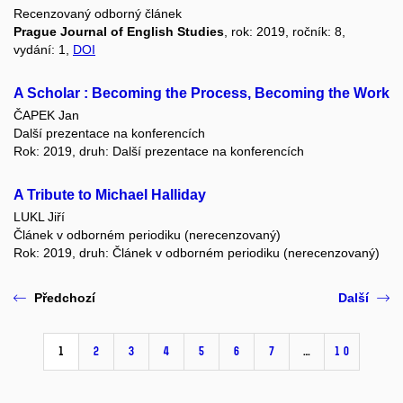
Recenzovaný odborný článek
Prague Journal of English Studies
, rok: 2019, ročník: 8,
vydání: 1,
DOI
A Scholar : Becoming the Process, Becoming the Work
ČAPEK Jan
Další prezentace na konferencích
Rok: 2019, druh: Další prezentace na konferencích
A Tribute to Michael Halliday
LUKL Jiří
Článek v odborném periodiku (nerecenzovaný)
Rok: 2019, druh: Článek v odborném periodiku (nerecenzovaný)
Předchozí
Další
1
2
3
4
5
6
7
…
10