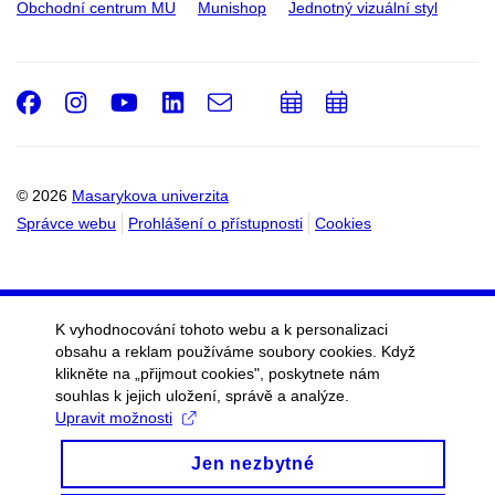
Obchodní centrum MU
Munishop
Jednotný vizuální styl
Facebook
Instagram
Youtube
LinkedIn
e-
Přidat
Přidat
Email
mail
do
do
kalendáře
kalendáře
© 2026
Masarykova univerzita
Správce webu
Prohlášení o přístupnosti
Cookies
K vyhodnocování tohoto webu a k personalizaci
obsahu a reklam používáme soubory cookies. Když
klikněte na „přijmout cookies", poskytnete nám
souhlas k jejich uložení, správě a analýze.
Upravit možnosti
Jen nezbytné