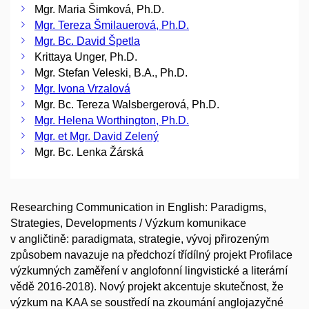
Mgr. Maria Šimková, Ph.D.
Mgr. Tereza Šmilauerová, Ph.D.
Mgr. Bc. David Špetla
Krittaya Unger, Ph.D.
Mgr. Stefan Veleski, B.A., Ph.D.
Mgr. Ivona Vrzalová
Mgr. Bc. Tereza Walsbergerová, Ph.D.
Mgr. Helena Worthington, Ph.D.
Mgr. et Mgr. David Zelený
Mgr. Bc. Lenka Žárská
Researching Communication in English: Paradigms,
Strategies, Developments / Výzkum komunikace
v angličtině: paradigmata, strategie, vývoj přirozeným
způsobem navazuje na předchozí třídílný projekt Profilace
výzkumných zaměření v anglofonní lingvistické a literární
vědě 2016-2018). Nový projekt akcentuje skutečnost, že
výzkum na KAA se soustředí na zkoumání anglojazyčné