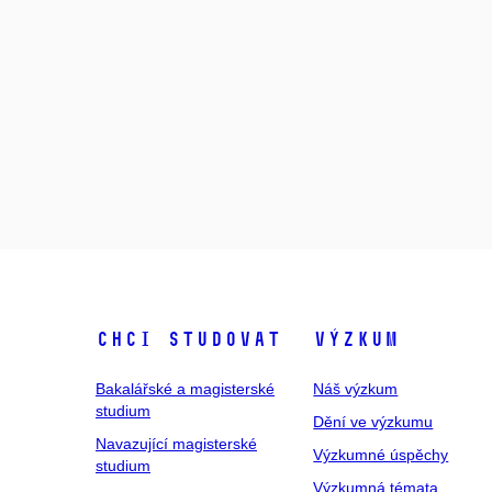
Chci studovat
Výzkum
Bakalářské a magisterské
Náš výzkum
studium
Dění ve výzkumu
Navazující magisterské
Výzkumné úspěchy
studium
Výzkumná témata