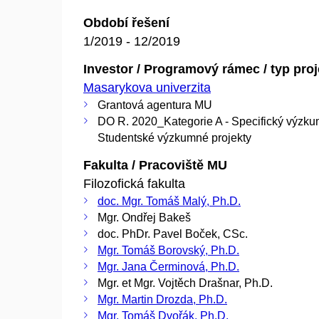
Období řešení
1/2019 - 12/2019
Investor / Programový rámec / typ pro
Masarykova univerzita
Grantová agentura MU
DO R. 2020_Kategorie A - Specifický výzku
Studentské výzkumné projekty
Fakulta / Pracoviště MU
Filozofická fakulta
doc. Mgr. Tomáš Malý, Ph.D.
Mgr. Ondřej Bakeš
doc. PhDr. Pavel Boček, CSc.
Mgr. Tomáš Borovský, Ph.D.
Mgr. Jana Čerminová, Ph.D.
Mgr. et Mgr. Vojtěch Drašnar, Ph.D.
Mgr. Martin Drozda, Ph.D.
Mgr. Tomáš Dvořák, Ph.D.