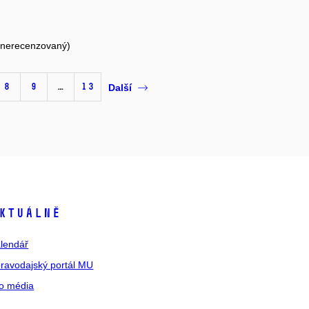
 (nerecenzovaný)
8
9
…
13
Další
ktuálně
lendář
ravodajský portál MU
o média