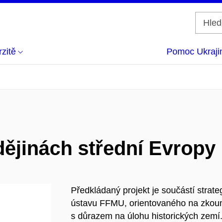
zitě
Pomoc Ukraji
dějinách střední Evropy 
Předkládaný projekt je součástí stra
ústavu FFMU, orientovaného na zkoumá
s důrazem na úlohu historických zemí.