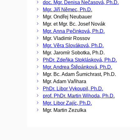
doc. Mgr. Denisa Nečasová, Ph.D.
Mgr. Jiří Němec, Ph.D.
Mgr. Ondřej Neubauer
Mgr. et Mgr. Bc. Josef Novák
Mgr. Anna Pečinková, Ph.D.
Mgr. Vladimir Rossov
Mgr. Věra Slováková, Ph.D.
Mgr. Jaromír Sobotka, Ph.D.
PhDr. Zdeňka Stoklásková, Ph.D.
Mgr. Andrea Štěpánková, Ph.D.
Mgr. Bc. Adam Šumichrast, Ph.D.
Mgr. Adam Vaňhara
PhDr. Libor Vykoupil, Ph.D.
prof. PhDr. Martin Wihoda, Ph.D.
Mgr. Libor Zajíc, Ph.D.
Mgr. Martin Zezulka