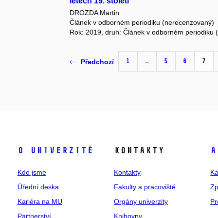
letech 19. století
DROZDA Martin
Článek v odborném periodiku (nerecenzovaný)
Rok: 2019, druh: Článek v odborném periodiku
1
…
5
6
7
Předchozí
O univerzitě
Kontakty
A
Kdo jsme
Kontakty
Ka
Úřední deska
Fakulty a pracoviště
Zp
Kariéra na MU
Orgány univerzity
Pr
Partnerství
Knihovny