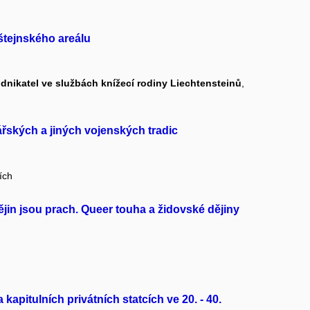
štejnského areálu
dnikatel ve službách knížecí rodiny Liechtensteinů
,
řských a jiných vojenských tradic
ích
jin jsou prach. Queer touha a židovské dějiny
apitulních privátních statcích ve 20. - 40.