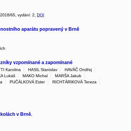
: 2018/65, vydání: 2,
DOI
čnostního aparátu popravený v Brně
ích
Mezníky vzpomínané a zapomínané
I Karolina
HASIL Stanislav
HAVÁČ Ondřej
A Lukáš
MAKO Michal
MARŠA Jakub
a
PUČÁLKOVÁ Ester
RICHTÁRIKOVÁ Tereza
školách v Brně.