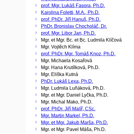
prof. Mgr. Lukáš Fasora, Ph.D.
Karolina Foletti, M.A., Ph.D.
prof. PhDr. Jiří Hanuš, Ph.D.
PhDr. Bronislav Chocholáč, Dr.
prof. Mgr. Libor Jan, Ph.D.
Mgr. et Mgr. Bc. et Bc. Ludmila Klíčová
Mgr. Vojtěch Klíma
prof. PhDr. Mgr. Tomáš Knoz, Ph.D.
Mgr. Michaela Kosařová
Mgr. Hana Krutílková, Ph.D.
Mgr. Eliška Kutná
PhDr. Lukáš Lexa, Ph.D.
Mgr. Ludmila Luňáková, Ph.D.
Mgr. et Mgr. Daniel Lyčka, Ph.D.
Mgr. Michal Mako, Ph.D.
prof. PhDr. Jiří Malíř, CSc.
Mgr. Martin Markel, Ph.D.
Mgr. et Mgr. Jakub Marša, Ph.D.
Mgr. et Mgr. Pavel Máša, Ph.D.