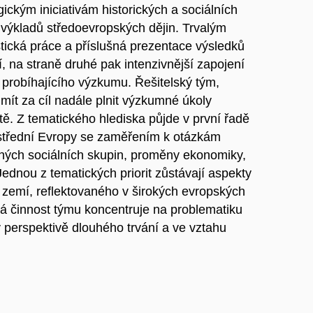
ickým iniciativám historických a sociálních
h výkladů středoevropských dějin. Trvalým
istická práce a příslušná prezentace výsledků
, na straně druhé pak intenzivnější zapojení
ž probíhajícího výzkumu. Řešitelský tým,
 mít za cíl nadále plnit výzkumné úkoly
ě. Z tematického hlediska půjde v první řadě
n střední Evropy se zaměřením k otázkám
ůzných sociálních skupin, proměny ekonomiky,
ednou z tematických priorit zůstávají aspekty
zemí, reflektovaného v širokých evropských
ká činnost týmu koncentruje na problematiku
 perspektivě dlouhého trvání a ve vztahu