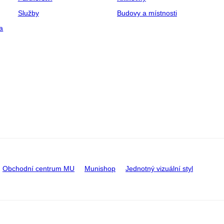
Služby
Budovy a místnosti
a
Obchodní centrum MU
Munishop
Jednotný vizuální styl