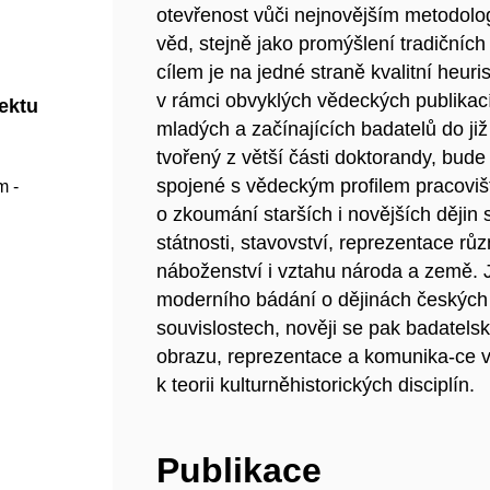
otevřenost vůči nejnovějším metodolog
věd, stejně jako promýšlení tradičníc
cílem je na jedné straně kvalitní heur
v rámci obvyklých vědeckých publikací
jektu
mladých a začínajících badatelů do ji
tvořený z větší části doktorandy, bude
spojené s vědeckým profilem pracovišt
m -
o zkoumání starších i novějších ději
státnosti, stavovství, reprezentace r
náboženství i vztahu národa a země. J
moderního bádání o dějinách českých 
souvislostech, nověji se pak badatels
obrazu, reprezentace a komunika-ce v
k teorii kulturněhistorických disciplín.
Publikace