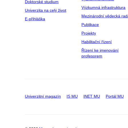
Doktorské studium
Výzkumná infrastruktura
Univerzita na celý život
Mezinárodní vědecká rad
E-přihláška
Publikace
Projekty
Habilitační řízení
Řízení ke jmenování
profesorem
Univerzitní magazín
IS MU
INET MU
Portál MU