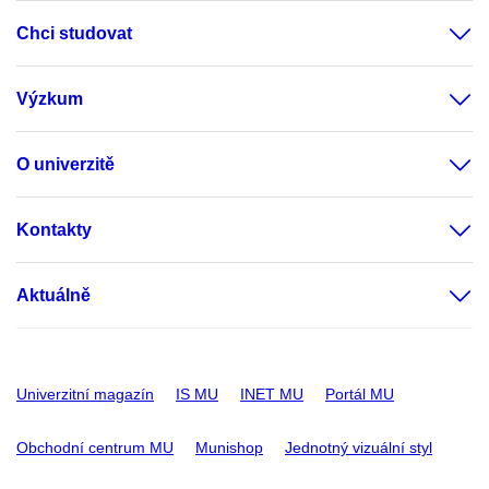
Chci studovat
Výzkum
O univerzitě
Kontakty
Aktuálně
Univerzitní magazín
IS MU
INET MU
Portál MU
Obchodní centrum MU
Munishop
Jednotný vizuální styl