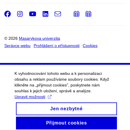
Facebook
Instagram
Youtube
LinkedIn
e-
Přidat
Přidat
Email
mail
do
do
kalendáře
kalendáře
© 2026
Masarykova univerzita
Správce webu
Prohlášení o přístupnosti
Cookies
K vyhodnocování tohoto webu a k personalizaci
obsahu a reklam používáme soubory cookies. Když
klikněte na „přijmout cookies", poskytnete nám
souhlas k jejich uložení, správě a analýze.
Upravit možnosti
Jen nezbytné
Přijmout cookies