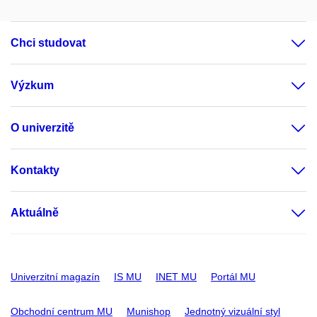
Chci studovat
Výzkum
O univerzitě
Kontakty
Aktuálně
Univerzitní magazín
IS MU
INET MU
Portál MU
Obchodní centrum MU
Munishop
Jednotný vizuální styl