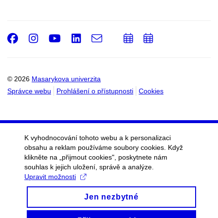
Facebook
Instagram
Youtube
LinkedIn
e-
Přidat
Přidat
Email
mail
do
do
kalendáře
kalendáře
© 2026
Masarykova univerzita
Správce webu
Prohlášení o přístupnosti
Cookies
K vyhodnocování tohoto webu a k personalizaci
obsahu a reklam používáme soubory cookies. Když
klikněte na „přijmout cookies", poskytnete nám
souhlas k jejich uložení, správě a analýze.
Upravit možnosti
Jen nezbytné