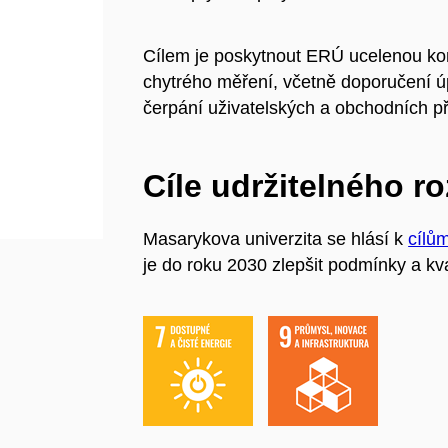
Cílem je poskytnout ERÚ ucelenou kon
chytrého měření, včetně doporučení ú
čerpání uživatelských a obchodních př
Cíle udržitelného r
Masarykova univerzita se hlásí k
cílů
je do roku 2030 zlepšit podmínky a kva