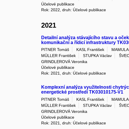
Účelové publikace
Rok: 2022, druh: Účelové publikace
2021
Detailní analýza stávajícího stavu a oč
komunikační a řídicí infrastruktury TK0
PITNER Tomáš
KASL František
MAMULA 
MÜLLER František
STUPKA Václav
ŠVEC
GRINDLEROVÁ Veronika
Účelové publikace
Rok: 2021, druh: Účelové publikace
Komplexní analýza využitelnosti chytrý
energetické prostředí TK03010175-V1
PITNER Tomáš
KASL František
MAMULA 
MÜLLER František
STUPKA Václav
ŠVEC
GRINDLEROVÁ Veronika
Účelové publikace
Rok: 2021, druh: Účelové publikace