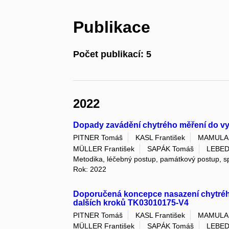
Publikace
Počet publikací: 5
2022
Dopady zavádění chytrého měření do v
PITNER Tomáš
KASL František
MAMULA 
MÜLLER František
SAPÁK Tomáš
LEBED
Metodika, léčebný postup, památkový postup, 
Rok: 2022
Doporučená koncepce nasazení chytréh
dalších kroků TK03010175-V4
PITNER Tomáš
KASL František
MAMULA 
MÜLLER František
SAPÁK Tomáš
LEBED