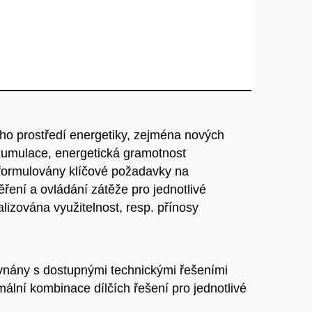
ho prostředí energetiky, zejména nových
 akumulace, energetická gramotnost
 formulovány klíčové požadavky na
ěření a ovládání zátěže pro jednotlivé
lizována využitelnost, resp. přínosy
vnány s dostupnými technickými řešeními
mální kombinace dílčích řešení pro jednotlivé