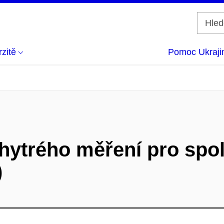
zitě
Pomoc Ukraji
hytrého měření pro spo
)