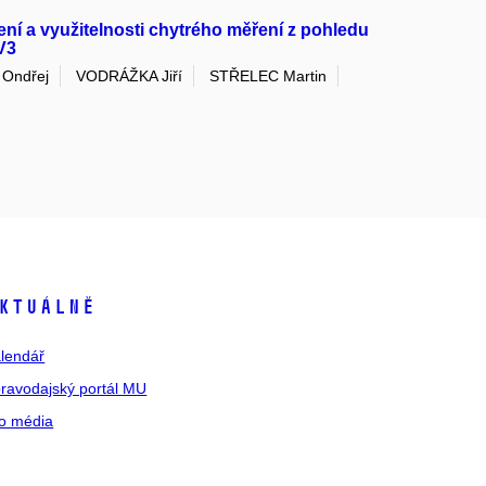
í a využitelnosti chytrého měření z pohledu
V3
Ondřej
VODRÁŽKA Jiří
STŘELEC Martin
ktuálně
lendář
ravodajský portál MU
o média