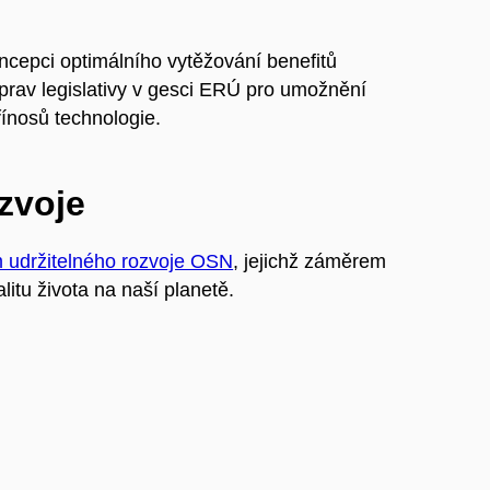
cepci optimálního vytěžování benefitů
prav legislativy v gesci ERÚ pro umožnění
ínosů technologie.
ozvoje
m udržitelného rozvoje OSN
, jejichž záměrem
litu života na naší planetě.