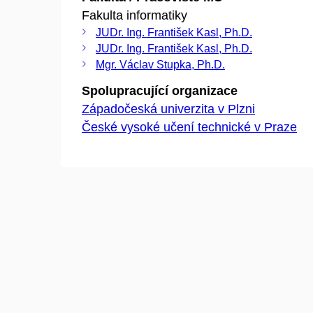
Fakulta informatiky
JUDr. Ing. František Kasl, Ph.D.
JUDr. Ing. František Kasl, Ph.D.
Mgr. Václav Stupka, Ph.D.
Spolupracující organizace
Západočeská univerzita v Plzni
České vysoké učení technické v Praze