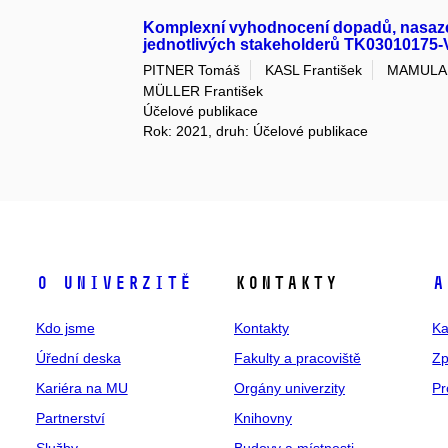
Komplexní vyhodnocení dopadů, nasazen
jednotlivých stakeholderů TK03010175-
PITNER Tomáš
KASL František
MAMULA 
MÜLLER František
Účelové publikace
Rok: 2021, druh: Účelové publikace
O univerzitě
Kontakty
A
Kdo jsme
Kontakty
Ka
Úřední deska
Fakulty a pracoviště
Zp
Kariéra na MU
Orgány univerzity
Pr
Partnerství
Knihovny
Služby
Budovy a místnosti