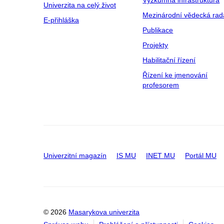
Univerzita na celý život
Mezinárodní vědecká rad
E-přihláška
Publikace
Projekty
Habilitační řízení
Řízení ke jmenování
profesorem
Univerzitní magazín
IS MU
INET MU
Portál MU
© 2026
Masarykova univerzita