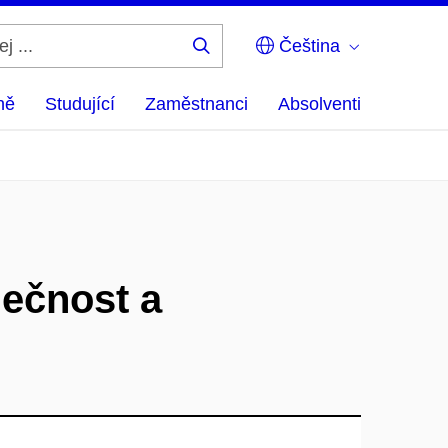
Čeština
Hledej
...
ně
Studující
Zaměstnanci
Absolventi
lečnost a