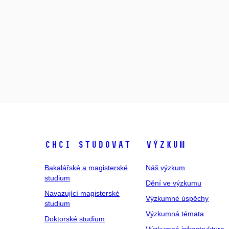
Chci studovat
Výzkum
Bakalářské a magisterské
Náš výzkum
studium
Dění ve výzkumu
Navazující magisterské
Výzkumné úspěchy
studium
Výzkumná témata
Doktorské studium
Výzkumná infrastruktura