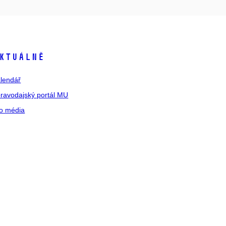
ktuálně
lendář
ravodajský portál MU
o média