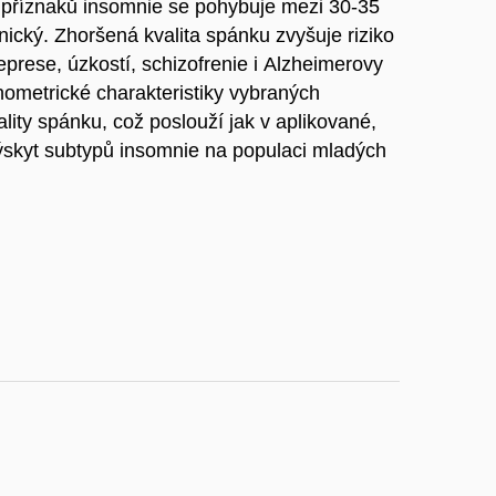
příznaků insomnie se pohybuje mezi 30-35
ický. Zhoršená kvalita spánku zvyšuje riziko
eprese, úzkostí, schizofrenie i Alzheimerovy
chometrické charakteristiky vybraných
lity spánku, což poslouží jak v aplikované,
ýskyt subtypů insomnie na populaci mladých