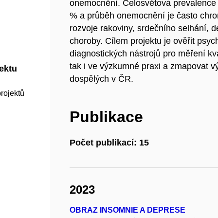
onemocnění. Celosvětová prevalence 
% a průběh onemocnění je často chron
rozvoje rakoviny, srdečního selhání, d
choroby. Cílem projektu je ověřit psy
diagnostických nástrojů pro měření kva
tak i ve výzkumné praxi a zmapovat v
jektu
dospělých v ČR.
rojektů
Publikace
Počet publikací: 15
2023
OBRAZ INSOMNIE A DEPRESE