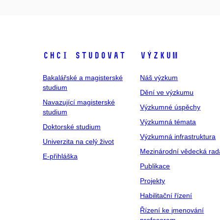
Chci studovat
Výzkum
Bakalářské a magisterské
Náš výzkum
studium
Dění ve výzkumu
Navazující magisterské
Výzkumné úspěchy
studium
Výzkumná témata
Doktorské studium
Výzkumná infrastruktura
Univerzita na celý život
Mezinárodní vědecká rad
E-přihláška
Publikace
Projekty
Habilitační řízení
Řízení ke jmenování
profesorem