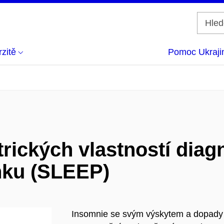
zitě
Pomoc Ukraji
ických vlastností diag
nku (SLEEP)
Insomnie se svým výskytem a dopady n