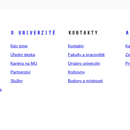
O univerzitě
Kontakty
A
Kdo jsme
Kontakty
Ka
Úřední deska
Fakulty a pracoviště
Zp
Kariéra na MU
Orgány univerzity
Pr
Partnerství
Knihovny
Služby
Budovy a místnosti
a