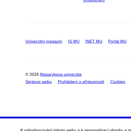
Univerzitní magazín
IS MU
INET MU
Portál MU
© 2026
Masarykova univerzita
Správce webu
Prohlášení o přístupnosti
Cookies
K vyhodnocování tohoto webu a k personalizaci obsahu a r