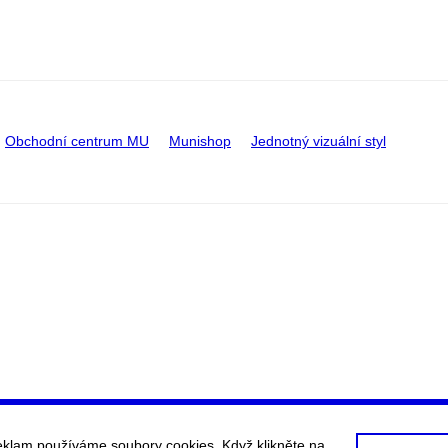
Obchodní centrum MU
Munishop
Jednotný vizuální styl
eklam používáme soubory cookies. Když klikněte na