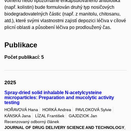
volného nebo lipozomálně enkapsulovaného antibiotika
(např. kolistin) bude formulován druhý typ nosičových
biodegradovatelných částic (např. z manitolu, chitosanu,
atd.), které svými vlastnostmi zajistí depozici léčiva v cílové
plicní oblasti a působení léčiva po prodloužený čas.
Publikace
Počet publikací: 5
2025
Spray-dried solid inhalable N-acetylcysteine
microparticles: Preparation and mucolytic activity
testing
HOŘAVOVÁ Hana
HORKÁ Andrea
PAVLOKOVÁ Sylvie
KÁNSKÁ Jana
LÍZAL František
GAJDZIOK Jan
Recenzovaný odborný článek
JOURNAL OF DRUG DELIVERY SCIENCE AND TECHNOLOGY
,