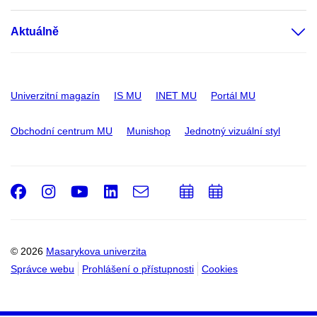
Aktuálně
Univerzitní magazín
IS MU
INET MU
Portál MU
Obchodní centrum MU
Munishop
Jednotný vizuální styl
Facebook
Instagram
Youtube
LinkedIn
e-
Přidat
Přidat
Email
mail
do
do
kalendáře
kalendáře
© 2026
Masarykova univerzita
Správce webu
Prohlášení o přístupnosti
Cookies