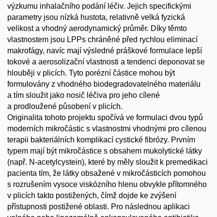
výzkumu inhalačního podání léčiv. Jejich specifickými
parametry jsou nízká hustota, relativně velká fyzická
velikost a vhodný aerodynamický průměr. Díky těmto
vlastnostem jsou LPPs chráněné před rychlou eliminací
makrofágy, navíc mají výsledné práškové formulace lepší
tokové a aerosolizační vlastnosti a tendenci deponovat se
hlouběji v plicích. Tyto porézní částice mohou být
formulovány z vhodného biodegradovatelného materiálu
a tím sloužit jako nosič léčiva pro jeho cílené
a prodloužené působení v plicích.
Originalita tohoto projektu spočívá ve formulaci dvou typů
moderních mikročástic s vlastnostmi vhodnými pro cílenou
terapii bakteriálních komplikací cystické fibrózy. Prvním
typem mají být mikročástice s obsahem mukolytické látky
(např. N-acetylcystein), které by měly sloužit k premedikaci
pacienta tím, že látky obsažené v mikročásticích pomohou
s rozrušením vysoce viskózního hlenu obvykle přítomného
v plicích takto postižených, čímž dojde ke zvýšení
přístupnosti postižené oblasti. Pro následnou aplikaci