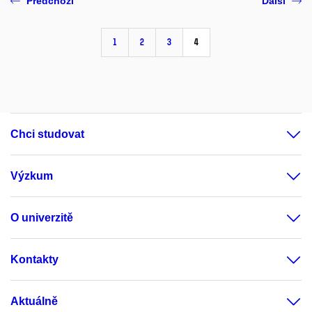
Předchozí
Další
1
2
3
4
Chci studovat
Výzkum
O univerzitě
Kontakty
Aktuálně