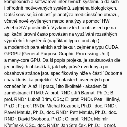
komplexních a softwarově intenzivních systémů a dalších
i přírodně motivovaných systémů, zejména biologických.
Další související oblastí je analýza medicínského obrazu,
včetně nově vyvíjených metod analýzy s pomocí HW
a/nebo SW prostředků. Výzkum v těchto oblastech je na
aplikační úrovni často provázán na využívání rozsáhlých
výpočetních systémů (například typu cloud atp.)
a moderních paralelních architektur, zejména typu CUDA,
GPGPU (General Purpose Graphic Processing Unit)
a many-core GPU. Další popis projektu je strukturován dle
jednotlivých oblastí tak, jak byly právě uvedeny a po
obsahové stránce jsou specifikovány níže v části "Odborná
charakteristika projektu". V oblastech uvedených pod
označeními A až H pracují tito školitelé - akademičtí
zaměstnanci FI MU: A: prof. RNDr. Jiří Barnat, Ph.D.; B:
prof. RNDr. Luboš Brim, CSc.; E: prof. RNDr. Petr Hliněný,
Ph.D.; F: prof. RNDr. Michal Kozubek, Ph.D., doc. RNDr.
Pavel Matula, Ph.D., doc. RNDr. Petr Matula, Ph.D., doc.
RNDr. David Svoboda, Ph.D.; G: prof. RNDr. Mojmír
Křetínský, CSc., doc. RNDr. Jan Strejček, Ph.D.; H: prof.