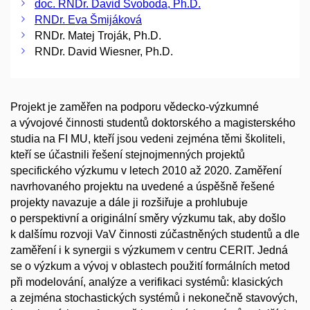
doc. RNDr. David Svoboda, Ph.D.
RNDr. Eva Šmijáková
RNDr. Matej Troják, Ph.D.
RNDr. David Wiesner, Ph.D.
Projekt je zaměřen na podporu vědecko-výzkumné
a vývojové činnosti studentů doktorského a magisterského
studia na FI MU, kteří jsou vedeni zejména těmi školiteli,
kteří se účastnili řešení stejnojmenných projektů
specifického výzkumu v letech 2010 až 2020. Zaměření
navrhovaného projektu na uvedené a úspěšně řešené
projekty navazuje a dále ji rozšiřuje a prohlubuje
o perspektivní a originální směry výzkumu tak, aby došlo
k dalšímu rozvoji VaV činnosti zúčastněných studentů a dle
zaměření i k synergii s výzkumem v centru CERIT. Jedná
se o výzkum a vývoj v oblastech použití formálních metod
při modelování, analýze a verifikaci systémů: klasických
a zejména stochastických systémů i nekonečně stavových,