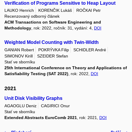
Verification of Programs Sensitive to Heap Layout
LAUKO Henrich
KORENČIK Lukáš
ROČKAI Petr
Recenzovaný odborný článek
ACM Transactions on Software Engineering and
Methodology
, rok: 2022, ročník: 31, vydání: 4,
DOI
Weighted Model Counting with Twin-Width
GANIAN Robert
POKRÝVKA Filip
SCHIDLER André
SIMONOV Kirill
SZEIDER Stefan
Stať ve sborníku
25th International Conference on Theory and Applications of
Satisfiability Testing (SAT 2022)
, rok: 2022,
DOI
2021
Unit Disk Visibility Graphs
AGAOGLU Deniz
CAGIRICI Onur
Stať ve sborníku
Extended Abstracts EuroComb 2021
, rok: 2021,
DOI