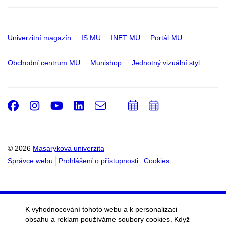
Univerzitní magazín
IS MU
INET MU
Portál MU
Obchodní centrum MU
Munishop
Jednotný vizuální styl
Facebook
Instagram
Youtube
LinkedIn
e-
Přidat
Přidat
Email
mail
do
do
kalendáře
kalendáře
© 2026
Masarykova univerzita
Správce webu
Prohlášení o přístupnosti
Cookies
K vyhodnocování tohoto webu a k personalizaci
obsahu a reklam používáme soubory cookies. Když