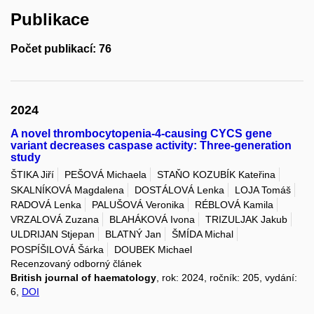
Publikace
Počet publikací: 76
2024
A novel thrombocytopenia-4-causing CYCS gene
variant decreases caspase activity: Three-generation
study
ŠTIKA Jiří
PEŠOVÁ Michaela
STAŇO KOZUBÍK Kateřina
SKALNÍKOVÁ Magdalena
DOSTÁLOVÁ Lenka
LOJA Tomáš
RADOVÁ Lenka
PALUŠOVÁ Veronika
RÉBLOVÁ Kamila
VRZALOVÁ Zuzana
BLAHÁKOVÁ Ivona
TRIZULJAK Jakub
ULDRIJAN Stjepan
BLATNÝ Jan
ŠMÍDA Michal
POSPÍŠILOVÁ Šárka
DOUBEK Michael
Recenzovaný odborný článek
British journal of haematology
, rok: 2024, ročník: 205, vydání:
6,
DOI