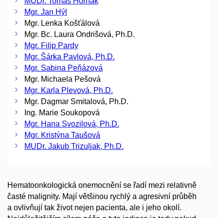
MUDr. Tomáš Horňák
Mgr. Jan Hýl
Mgr. Lenka Košťálová
Mgr. Bc. Laura Ondrišová, Ph.D.
Mgr. Filip Pardy
Mgr. Šárka Pavlová, Ph.D.
Mgr. Sabina Peňázová
Mgr. Michaela Pešová
Mgr. Karla Plevová, Ph.D.
Mgr. Dagmar Smitalová, Ph.D.
Ing. Marie Soukopová
Mgr. Hana Svozilová, Ph.D.
Mgr. Kristýna Taušová
MUDr. Jakub Trizuljak, Ph.D.
Hematoonkologická onemocnění se řadí mezi relativně
časté malignity. Mají většinou rychlý a agresivní průběh
a ovlivňují tak život nejen pacienta, ale i jeho okolí.