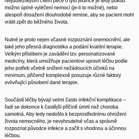
Nejdůležitějším cílem péče o tyto jedince je tedy pokud
možno úplné vyléčení nemoci (je-li to možné), nebo
alespoň dosažení dlouhodobé remise, aby se pacient mohl
vrátit zpět do běžného života.
Nutné je proto nejen včasné rozpoznání onemocnění, ale
také jeho přesná diagnostika a podání kvalitní terapie.
Velkým příslibem je zavádění tzv. personalizované
medicíny, která umožňuje pacientovi upravit léčbu podle
jeho potřeb včetně snížení nežádoucích účinků na
minimum, přičemž komplexně posuzuje různé faktory
ovlivňující působení dané terapie.
Součástí léčby bývají velmi často infekční komplikace –
řadí se dokonce k častější příčině úmrtí než choroba
samotná. Aby tedy nedošlo k bezprostřednímu ohrožení
života nemocného, je nevyhnutelné včas a správně
rozpoznat původce infekce a začít s vhodnou a účinnou
léčbou.