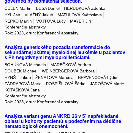
governed by biomaterial selection.
ČULEN Martin
BUŠA Daniel
HERUDKOVÁ Zdeňka
HÝL Jan
VLAŽNÝ Jakub
MATULOVÁ Květoslava
REPKO Martin
VOJTOVÁ Lucy
MAYER Jiří
Konferenční abstrakty
Rok: 2023, druh: Konferenční abstrakty
Analýza genetického pozadia transformácie do
sekundárnej akútnej myeloidnej leukémie u pacientov
s Ph-negatívnymi myeloproliferáciami.
BOHÚNOVÁ Michaela
MAREČKOVÁ Andrea
DOUBEK Michael
WEINBERGEROVÁ Barbora
HYNŠT Jakub
ŽENATOVÁ Marcela
BRAVENCOVÁ Lýdie
ZÁDRAPOVÁ Marie
POSPÍŠILOVÁ Šárka
JAROŠOVÁ Marie
KOTAŠKOVÁ Jana
Konferenční abstrakty
Rok: 2023, druh: Konferenční abstrakty
Analýza variant genu ANKRD 26 v 5´ nepřekládané
oblasti u kohorty pacientů s podezřením na dědičné
hematologické onemocnění.