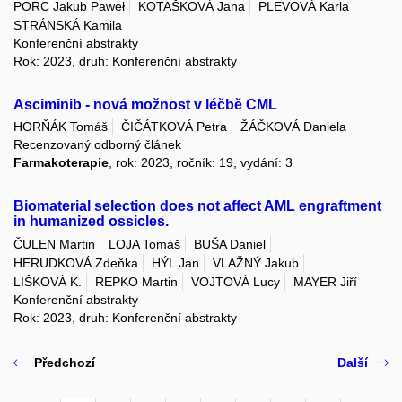
PORC Jakub Paweł
KOTAŠKOVÁ Jana
PLEVOVÁ Karla
STRÁNSKÁ Kamila
Konferenční abstrakty
Rok: 2023, druh: Konferenční abstrakty
Asciminib - nová možnost v léčbě CML
HORŇÁK Tomáš
ČIČÁTKOVÁ Petra
ŽÁČKOVÁ Daniela
Recenzovaný odborný článek
Farmakoterapie
, rok: 2023, ročník: 19, vydání: 3
Biomaterial selection does not affect AML engraftment
in humanized ossicles.
ČULEN Martin
LOJA Tomáš
BUŠA Daniel
HERUDKOVÁ Zdeňka
HÝL Jan
VLAŽNÝ Jakub
LIŠKOVÁ K.
REPKO Martin
VOJTOVÁ Lucy
MAYER Jiří
Konferenční abstrakty
Rok: 2023, druh: Konferenční abstrakty
Předchozí
Další