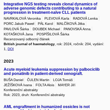
Integrative NGS testing reveals clonal dynamics of
adverse genomic defects contributing to a natural
progression in treatment-naïve CLL patients
NAVRKALOVÁ Veronika
PLEVOVÁ Karla
RADOVÁ Lenka
PORC Jakub Paweł
PÁL Karol
MALČÍKOVÁ Jitka
PAVLOVÁ Šárka
DOUBEK Michael
PANOVSKÁ Anna
KOTAŠKOVÁ Jana
POSPÍŠILOVÁ Šárka
Recenzovaný odborný článek
British journal of haematology
, rok: 2024, ročník: 204, vydání:
1,
DOI
2023
Acute myeloid leukemia suppression by palbociclib
and ponatinib in patient-derived xenograft.
BUŠA Daniel
ČULEN Martin
LOJA Tomáš
JEŽÍŠKOVÁ Ivana
FOLTA Alois
MAYER Jiří
Konferenční abstrakty
Rok: 2023, druh: Konferenční abstrakty
AML engraftment in humanized ossicles is not