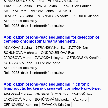
STAŇO KOZUBÍK Kateřina
VRZALOVÁ Zuzana
TRIZULJAK Jakub
HYNŠT Jakub
LIKAVCOVÁ Paulína
SMEJKAL Petr
RADOVÁ Lenka
ŠTIKA Jiří
BLAHÁKOVÁ Ivona
POSPÍŠILOVÁ Šárka
DOUBEK Michael
Konferenční abstrakty
Rok: 2023, druh: Konferenční abstrakty
Application of long-read sequencing for detection of
complex chromosomal rearrangements.
ADAMOVÁ Sabina
STRÁNSKÁ Kamila
SVATOŇ Jan
BOHÚNOVÁ Michaela
ONDROUŠKOVÁ Eva
JAROŠOVÁ Marie
ZÁVACKÁ Kristýna
ČERNOVSKÁ Karolína
KOTAŠKOVÁ Jana
PLEVOVÁ Karla
Konferenční abstrakty
Rok: 2023, druh: Konferenční abstrakty
Application of long-read sequencing in chronic
lymphocytic leukemia cases with complex karyotype.
ADAMOVÁ Sabina
ONDROUŠKOVÁ Eva
SVATOŇ Jan
JAROŠOVÁ Marie
BOHÚNOVÁ Michaela
PÁL Karol
ČERNOVSKÁ Karolína
ZÁVACKÁ Kristýna