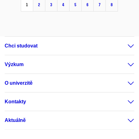
1
2
3
4
5
6
7
8
Chci studovat
Výzkum
O univerzitě
Kontakty
Aktuálně