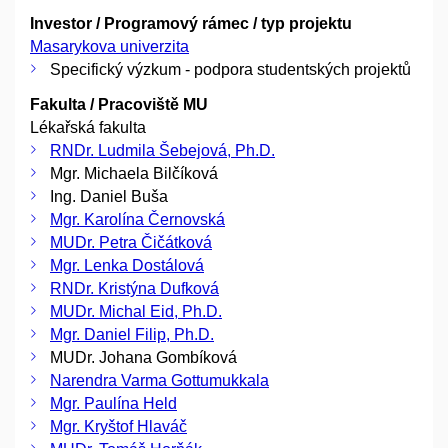
Investor / Programový rámec / typ projektu
Masarykova univerzita
Specifický výzkum - podpora studentských projektů
Fakulta / Pracoviště MU
Lékařská fakulta
RNDr. Ludmila Šebejová, Ph.D.
Mgr. Michaela Bilčíková
Ing. Daniel Buša
Mgr. Karolína Černovská
MUDr. Petra Čičátková
Mgr. Lenka Dostálová
RNDr. Kristýna Dufková
MUDr. Michal Eid, Ph.D.
Mgr. Daniel Filip, Ph.D.
MUDr. Johana Gombíková
Narendra Varma Gottumukkala
Mgr. Paulína Held
Mgr. Kryštof Hlaváč