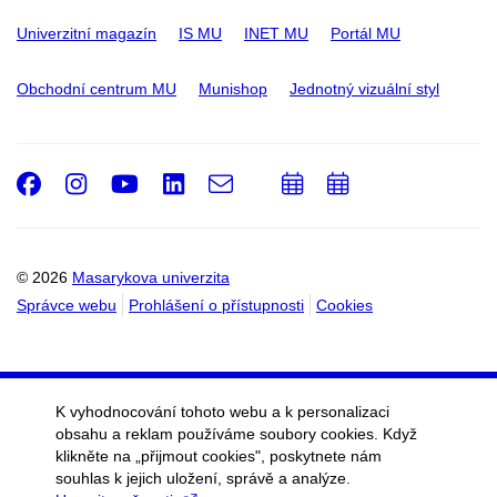
Univerzitní magazín
IS MU
INET MU
Portál MU
Obchodní centrum MU
Munishop
Jednotný vizuální styl
Facebook
Instagram
Youtube
LinkedIn
e-
Přidat
Přidat
Email
mail
do
do
kalendáře
kalendáře
© 2026
Masarykova univerzita
Správce webu
Prohlášení o přístupnosti
Cookies
K vyhodnocování tohoto webu a k personalizaci
obsahu a reklam používáme soubory cookies. Když
klikněte na „přijmout cookies", poskytnete nám
souhlas k jejich uložení, správě a analýze.