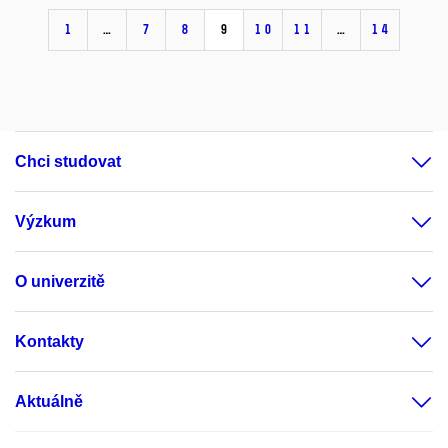
1
…
7
8
9
10
11
…
14
Chci studovat
Výzkum
O univerzitě
Kontakty
Aktuálně