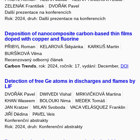
ZELENÁK František
DVOŘÁK Pavel
Další prezentace na konferencích
Rok: 2024, druh: Další prezentace na konferencích
Deposition of nanocomposite carbon-based thin films
doped with copper and fluorine
PŘIBYL Roman
KELAROVÁ Štěpánka
KARKUŠ Martin
BURŠÍKOVÁ Vilma
Recenzovaný odborný článek
Carbon Trends
, rok: 2024, ročník: 17, vydání: December,
DOI
Detection of free Ge atoms in discharges and flames by
LIF
DVOŘÁK Pavel
DWIVEDI Vishal
MRKVIČKOVÁ Martina
KHAN Waseem
BOLOUKI Nima
MEDEK Tomáš
JAN Kratzer
MILAN Svoboda
VACA VELÁSQUEZ Franklin
JIŘÍ Dědina
PAVEL Veis
Konferenční abstrakty
Rok: 2024, druh: Konferenční abstrakty