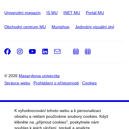
Univerzitní magazín
IS MU
INET MU
Portál MU
Obchodní centrum MU
Munishop
Jednotný vizuální styl
Facebook
Instagram
Youtube
LinkedIn
e-
Přidat
Přidat
Email
mail
do
do
kalendáře
kalendáře
© 2026
Masarykova univerzita
Správce webu
Prohlášení o přístupnosti
Cookies
K vyhodnocování tohoto webu a k personalizaci
obsahu a reklam používáme soubory cookies. Když
klikněte na „přijmout cookies", poskytnete nám
souhlas k jejich uložení, správě a analýze.