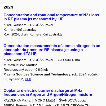
2024
Concentration and rotational temperature of N2+ ions
in RF plasma jet measured by LIF
KHAN Waseem
DVOŘÁK Pavel
Konferenční abstrakty
Rok: 2024, druh: Konferenční abstrakty
Concentration measurements of atomic nitrogen in an
atmospheric-pressure RF plasma jet using a
picosecond TALIF
KHAN Waseem
DVOŘÁK Pavel
BOLOUKI Nima
MRKVIČKOVÁ Martina
Recenzovaný odborný článek
Plasma Sources Science and Technology
, rok: 2024, ročník:
33, vydání: 2,
DOI
Coplanar dielectric barrier discharge at MHz
frequencies in Argon and Argon/Nitrogen mixture
PAZDERKA Michal
MÓRO Matúš
ŠVANDOVÁ Lucia
PŘIBYL Roman
KELAR Jakub
KELAR TUČEKOVÁ Zlata