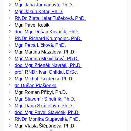
Mgr. Jana Jurmanová, Ph.D.
Mgr. Jakub Kelar, Ph.D.
RNDr. Zlata Kelar Tučeková, PhD.
Mgr. Pavel Kosík
doc. Mgr. Dušan Kováčik, PhD.
RNDr. Richard Krumpolec, PhD.
Mgr. Petra Ličková, PhD.
Mgr. Martina Mazalová, Ph.D.
Mgr. Martina Mrkvičková, Ph.D.
doc. Mgr. Zdeněk Navrátil, Ph.D.
prof. RNDr. Ivan Ohlídal, DrSc.
Mgr. Michal Pazderka, Ph.D.
dr. Dušan Plašienka
Mgr. Roman Přibyl, Ph.D.
Mgr. Slavomír Sihelník, Ph.D.
Mgr. Dana Skácelová, Ph.D.
doc. Mgr. Pavel Slavíček, Ph.D.
RNDr. Monika Stupavská, PhD.
Mgr. Vlasta Štěpánová, Ph.D.