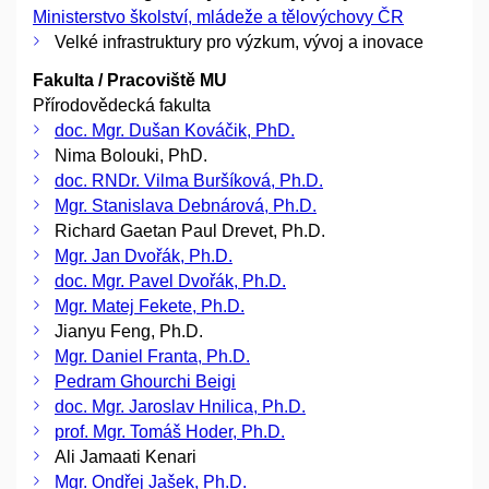
Ministerstvo školství, mládeže a tělovýchovy ČR
Velké infrastruktury pro výzkum, vývoj a inovace
Fakulta / Pracoviště MU
Přírodovědecká fakulta
doc. Mgr. Dušan Kováčik, PhD.
Nima Bolouki, PhD.
doc. RNDr. Vilma Buršíková, Ph.D.
Mgr. Stanislava Debnárová, Ph.D.
Richard Gaetan Paul Drevet, Ph.D.
Mgr. Jan Dvořák, Ph.D.
doc. Mgr. Pavel Dvořák, Ph.D.
Mgr. Matej Fekete, Ph.D.
Jianyu Feng, Ph.D.
Mgr. Daniel Franta, Ph.D.
Pedram Ghourchi Beigi
doc. Mgr. Jaroslav Hnilica, Ph.D.
prof. Mgr. Tomáš Hoder, Ph.D.
Ali Jamaati Kenari
Mgr. Ondřej Jašek, Ph.D.