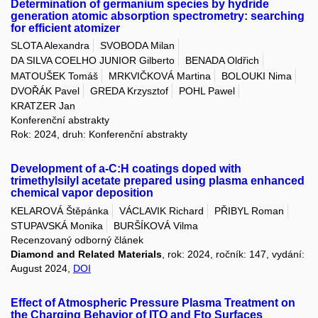
Determination of germanium species by hydride
generation atomic absorption spectrometry: searching
for efficient atomizer
SLOTA Alexandra
SVOBODA Milan
DA SILVA COELHO JUNIOR Gilberto
BENADA Oldřich
MATOUŠEK Tomáš
MRKVIČKOVÁ Martina
BOLOUKI Nima
DVOŘÁK Pavel
GREDA Krzysztof
POHL Pawel
KRATZER Jan
Konferenční abstrakty
Rok: 2024, druh: Konferenční abstrakty
Development of a-C:H coatings doped with
trimethylsilyl acetate prepared using plasma enhanced
chemical vapor deposition
KELAROVÁ Štěpánka
VÁCLAVIK Richard
PŘIBYL Roman
STUPAVSKÁ Monika
BURŠÍKOVÁ Vilma
Recenzovaný odborný článek
Diamond and Related Materials
, rok: 2024, ročník: 147, vydání:
August 2024,
DOI
Effect of Atmospheric Pressure Plasma Treatment on
the Charging Behavior of ITO and Fto Surfaces