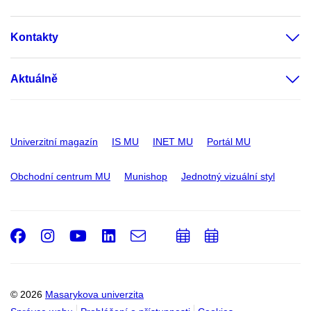
Kontakty
Aktuálně
Univerzitní magazín
IS MU
INET MU
Portál MU
Obchodní centrum MU
Munishop
Jednotný vizuální styl
Facebook
Instagram
Youtube
LinkedIn
e-
Přidat
Přidat
Email
mail
do
do
kalendáře
kalendáře
© 2026
Masarykova univerzita