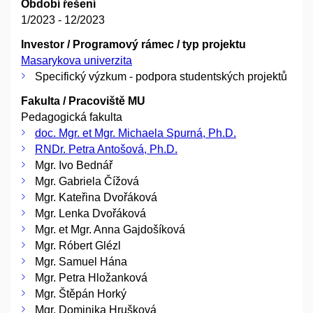
Období řešení
1/2023 - 12/2023
Investor / Programový rámec / typ projektu
Masarykova univerzita
Specifický výzkum - podpora studentských projektů
Fakulta / Pracoviště MU
Pedagogická fakulta
doc. Mgr. et Mgr. Michaela Spurná, Ph.D.
RNDr. Petra Antošová, Ph.D.
Mgr. Ivo Bednář
Mgr. Gabriela Čížová
Mgr. Kateřina Dvořáková
Mgr. Lenka Dvořáková
Mgr. et Mgr. Anna Gajdošíková
Mgr. Róbert Glézl
Mgr. Samuel Hána
Mgr. Petra Hložanková
Mgr. Štěpán Horký
Mgr. Dominika Hrušková