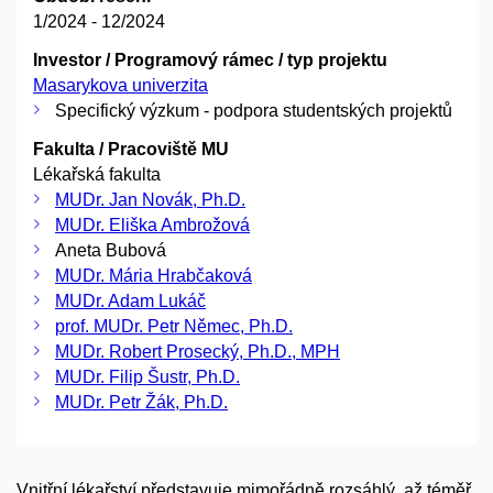
1/2024 - 12/2024
Investor / Programový rámec / typ projektu
Masarykova univerzita
Specifický výzkum - podpora studentských projektů
Fakulta / Pracoviště MU
Lékařská fakulta
MUDr. Jan Novák, Ph.D.
MUDr. Eliška Ambrožová
Aneta Bubová
MUDr. Mária Hrabčaková
MUDr. Adam Lukáč
prof. MUDr. Petr Němec, Ph.D.
MUDr. Robert Prosecký, Ph.D., MPH
MUDr. Filip Šustr, Ph.D.
MUDr. Petr Žák, Ph.D.
Vnitřní lékařství představuje mimořádně rozsáhlý, až téměř