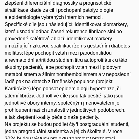
zlepšení diferenciální diagnostiky a prognsotické
stratifikace klade za cíl i pochopení patofyziologie
a epidemiologie vybraných interních nemocí.
Specifické cíle jsou následující: identifikovat biomarkery,
které usnadní odhad časné rekurence fibrilace síní po
provedené katétrové ablaci; identifikovat markery
umožňující rizikovou stratifikaci žen s gestačním diabetes
mellitus; lépe pochopit vztah mezi parodontitidou
a revmatoidní artritidou studiem titru autoprotilátek u této
skupiny pacientů, lépe pochopit vztah mezi lipidovým
metabolismem a žilním trombembolismem a v neposlední
řadě pak na datech z Brněnské populace (projekt
KardioVize) lépe popsat epidemiologii hypertenze, či
jaterní fibrózy. Jednotlivé cíle jsou tak pestré, jako jsou
jednotlivé obory interny, společným jmenovatelem je
prohloubení našich znalostí v jednotlivých podoborech,
a tak zlepšení kvality péče o naše pacienty.
Na projektu se budou podílet čtyři postgraduální studenti,
jedna pregraduální studentka a jejich školitelé. V roce
2024 budou výstupy projektu zahrnovat prezentaci