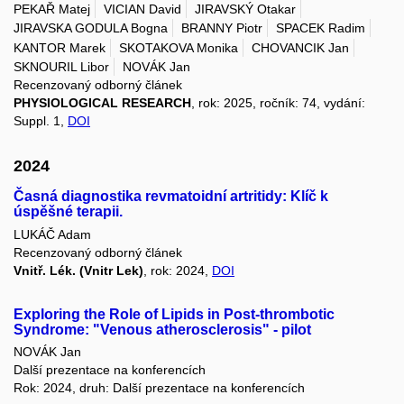
PEKAŘ Matej
VICIAN David
JIRAVSKÝ Otakar
JIRAVSKA GODULA Bogna
BRANNY Piotr
SPACEK Radim
KANTOR Marek
SKOTAKOVA Monika
CHOVANCIK Jan
SKNOURIL Libor
NOVÁK Jan
Recenzovaný odborný článek
PHYSIOLOGICAL RESEARCH
, rok: 2025, ročník: 74, vydání:
Suppl. 1,
DOI
2024
Časná diagnostika revmatoidní artritidy: Klíč k
úspěšné terapii.
LUKÁČ Adam
Recenzovaný odborný článek
Vnitř. Lék. (Vnitr Lek)
, rok: 2024,
DOI
Exploring the Role of Lipids in Post-thrombotic
Syndrome: "Venous atherosclerosis" - pilot
NOVÁK Jan
Další prezentace na konferencích
Rok: 2024, druh: Další prezentace na konferencích