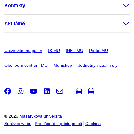
Kontakty
Aktuálně
Univerzitní magazín
IS MU
INET MU
Portál MU
Obchodní centrum MU
Munishop
Jednotný vizuální styl
Facebook
Instagram
Youtube
LinkedIn
e-
Přidat
Přidat
Email
mail
do
do
kalendáře
kalendáře
© 2026
Masarykova univerzita
Správce webu
Prohlášení o přístupnosti
Cookies