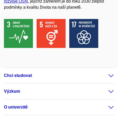
rozvoje OSN
, jejichž záměrem je do roku 2030 zlepšit
podmínky a kvalitu života na naší planetě.
Chci studovat
Výzkum
O univerzitě