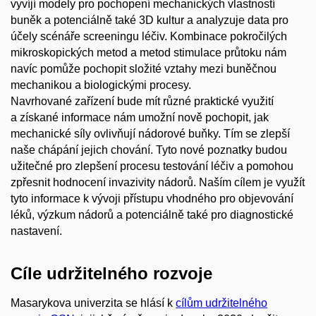
vyvíjí modely pro pochopení mechanických vlastností
buněk a potenciálně také 3D kultur a analyzuje data pro
účely scénáře screeningu léčiv. Kombinace pokročilých
mikroskopických metod a metod stimulace průtoku nám
navíc pomůže pochopit složité vztahy mezi buněčnou
mechanikou a biologickými procesy.
Navrhované zařízení bude mít různé praktické využití
a získané informace nám umožní nově pochopit, jak
mechanické síly ovlivňují nádorové buňky. Tím se zlepší
naše chápání jejich chování. Tyto nové poznatky budou
užitečné pro zlepšení procesu testování léčiv a pomohou
zpřesnit hodnocení invazivity nádorů. Naším cílem je využít
tyto informace k vývoji přístupu vhodného pro objevování
léků, výzkum nádorů a potenciálně také pro diagnostické
nastavení.
Cíle udržitelného rozvoje
Masarykova univerzita se hlásí k
cílům udržitelného