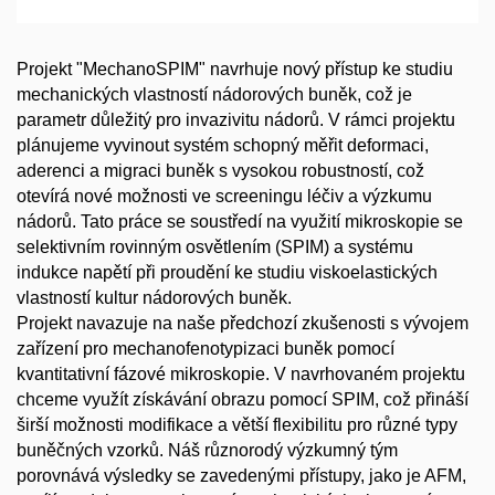
Projekt "MechanoSPIM" navrhuje nový přístup ke studiu
mechanických vlastností nádorových buněk, což je
parametr důležitý pro invazivitu nádorů. V rámci projektu
plánujeme vyvinout systém schopný měřit deformaci,
aderenci a migraci buněk s vysokou robustností, což
otevírá nové možnosti ve screeningu léčiv a výzkumu
nádorů. Tato práce se soustředí na využití mikroskopie se
selektivním rovinným osvětlením (SPIM) a systému
indukce napětí při proudění ke studiu viskoelastických
vlastností kultur nádorových buněk.
Projekt navazuje na naše předchozí zkušenosti s vývojem
zařízení pro mechanofenotypizaci buněk pomocí
kvantitativní fázové mikroskopie. V navrhovaném projektu
chceme využít získávání obrazu pomocí SPIM, což přináší
širší možnosti modifikace a větší flexibilitu pro různé typy
buněčných vzorků. Náš různorodý výzkumný tým
porovnává výsledky se zavedenými přístupy, jako je AFM,