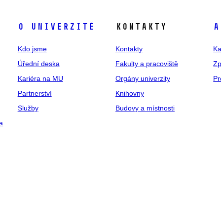
O univerzitě
Kontakty
A
Kdo jsme
Kontakty
Ka
Úřední deska
Fakulty a pracoviště
Zp
Kariéra na MU
Orgány univerzity
Pr
Partnerství
Knihovny
Služby
Budovy a místnosti
a