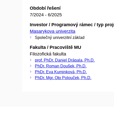
Období řešení
7/2024 - 6/2025
Investor / Programový rámec / typ pro
Masarykova univerzita
Společný univerzitní základ
Fakulta / Pracoviště MU
Filozofická fakulta
prof. PhDr. Daniel Drápala, Ph.D.
PhDr. Roman Doušek, Ph.D.
PhDr. Eva Kuminková, Ph.D.
PhDr. Mgr. Oto Polouček, Ph.D.