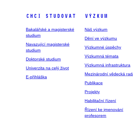
Chci studovat
Výzkum
Bakalářské a magisterské
Náš výzkum
studium
Dění ve výzkumu
Navazující magisterské
Výzkumné úspěchy
studium
Výzkumná témata
Doktorské studium
Výzkumná infrastruktura
Univerzita na celý život
Mezinárodní vědecká rad
E-přihláška
Publikace
Projekty
Habilitační řízení
Řízení ke jmenování
profesorem