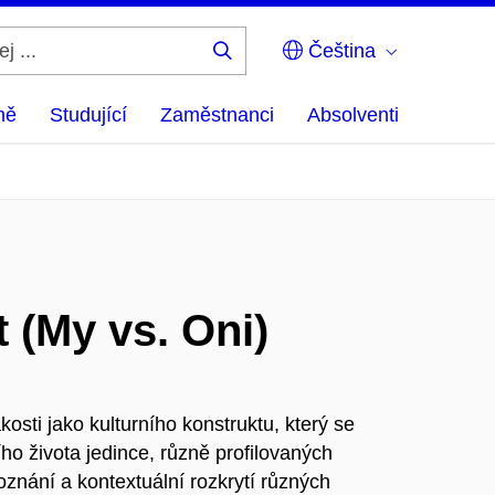
Čeština
Hledej
...
ně
Studující
Zaměstnanci
Absolventi
t (My vs. Oni)
osti jako kulturního konstruktu, který se
o života jedince, různě profilovaných
Poznání a kontextuální rozkrytí různých