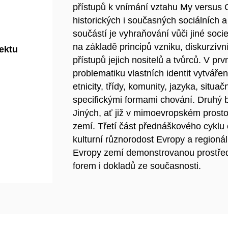
přístupů k vnímání vztahu My versus 
historických i současných sociálních a 
součástí je vyhraňování vůči jiné soci
na základě principů vzniku, diskurzívní
jektu
přístupů jejich nositelů a tvůrců. V p
problematiku vlastních identit vytváře
etnicity, třídy, komunity, jazyka, sit
specifickými formami chování. Druhý 
Jiných, ať již v mimoevropském prosto
zemí. Třetí část přednáškového cyklu o
kulturní různorodost Evropy a regionál
Evropy zemí demonstrovanou prostředn
forem i dokladů ze současnosti.