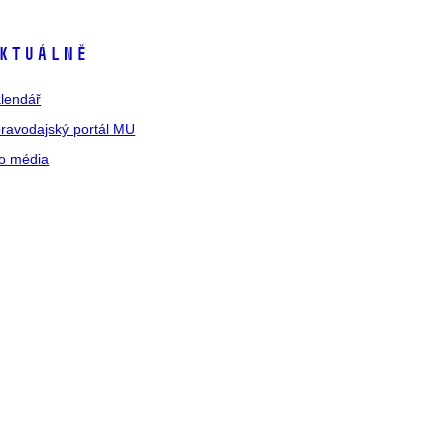
ktuálně
lendář
ravodajský portál MU
o média