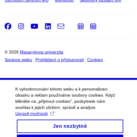
Facebook
Instagram
Youtube
LinkedIn
e-
Přidat
Přidat
Email
mail
do
do
kalendáře
kalendáře
© 2026
Masarykova univerzita
Správce webu
Prohlášení o přístupnosti
Cookies
K vyhodnocování tohoto webu a k personalizaci
obsahu a reklam používáme soubory cookies. Když
klikněte na „přijmout cookies", poskytnete nám
souhlas k jejich uložení, správě a analýze.
Upravit možnosti
Jen nezbytné