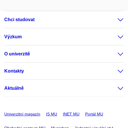
Chci studovat
Výzkum
O univerzitě
Kontakty
Aktuálně
Univerzitní magazín
IS MU
INET MU
Portál MU
Obchodní centrum MU
Munishop
Jednotný vizuální styl