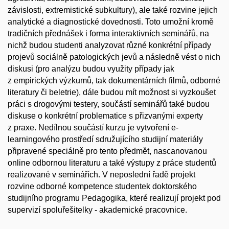
závislosti, extremistické subkultury), ale také rozvine jejich
analytické a diagnostické dovednosti. Toto umožní kromě
tradičních přednášek i forma interaktivních seminářů, na
nichž budou studenti analyzovat různé konkrétní případy
projevů sociálně patologických jevů a následně vést o nich
diskusi (pro analýzu budou využity případy jak
z empirických výzkumů, tak dokumentárních filmů, odborné
literatury či beletrie), dále budou mít možnost si vyzkoušet
práci s drogovými testery, součástí seminářů také budou
diskuse o konkrétní problematice s přizvanými experty
z praxe. Nedílnou součástí kurzu je vytvoření e-
learningového prostředí sdružujícího studijní materiály
připravené speciálně pro tento předmět, nascanovanou
online odbornou literaturu a také výstupy z práce studentů
realizované v seminářích. V neposlední řadě projekt
rozvine odborné kompetence studentek doktorského
studijního programu Pedagogika, které realizují projekt pod
supervizí spoluřešitelky - akademické pracovnice.