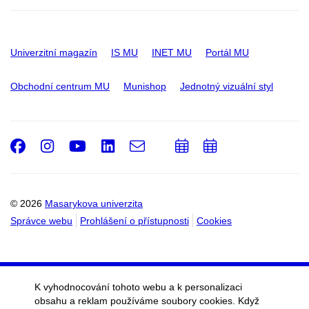
Univerzitní magazín
IS MU
INET MU
Portál MU
Obchodní centrum MU
Munishop
Jednotný vizuální styl
Facebook
Instagram
Youtube
LinkedIn
e-
Přidat
Přidat
Email
mail
do
do
kalendáře
kalendáře
© 2026
Masarykova univerzita
Správce webu
Prohlášení o přístupnosti
Cookies
K vyhodnocování tohoto webu a k personalizaci
obsahu a reklam používáme soubory cookies. Když