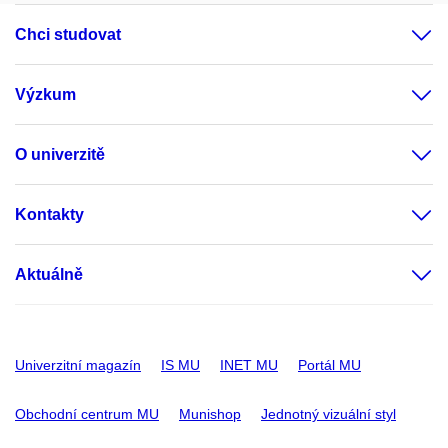
Chci studovat
Výzkum
O univerzitě
Kontakty
Aktuálně
Univerzitní magazín
IS MU
INET MU
Portál MU
Obchodní centrum MU
Munishop
Jednotný vizuální styl