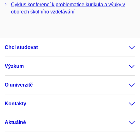
Cyklus konferencí k problematice kurikula a výuky v
oborech školního vzdělávání
Chci studovat
Výzkum
O univerzitě
Kontakty
Aktuálně