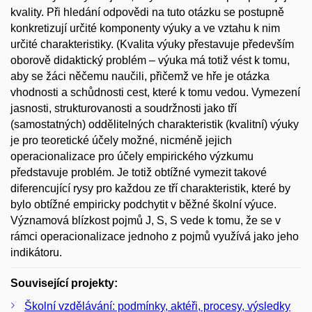
kvality. Při hledání odpovědi na tuto otázku se postupně
konkretizují určité komponenty výuky a ve vztahu k nim
určité charakteristiky. (Kvalita výuky přestavuje především
oborově didaktický problém – výuka má totiž vést k tomu,
aby se žáci něčemu naučili, přičemž ve hře je otázka
vhodnosti a schůdnosti cest, které k tomu vedou. Vymezení
jasnosti, strukturovanosti a soudržnosti jako tří
(samostatných) oddělitelných charakteristik (kvalitní) výuky
je pro teoretické účely možné, nicméně jejich
operacionalizace pro účely empirického výzkumu
představuje problém. Je totiž obtížné vymezit takové
diferencující rysy pro každou ze tří charakteristik, které by
bylo obtížné empiricky podchytit v běžné školní výuce.
Významová blízkost pojmů J, S, S vede k tomu, že se v
rámci operacionalizace jednoho z pojmů využívá jako jeho
indikátoru.
Související projekty:
Školní vzdělávání: podmínky, aktéři, procesy, výsledky