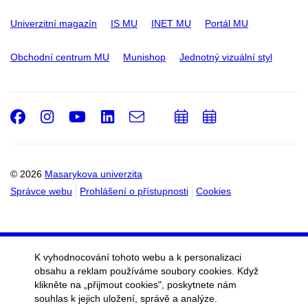
Univerzitní magazín
IS MU
INET MU
Portál MU
Obchodní centrum MU
Munishop
Jednotný vizuální styl
Facebook
Instagram
Youtube
LinkedIn
e-
Přidat
Přidat
Email
mail
do
do
kalendáře
kalendáře
© 2026
Masarykova univerzita
Správce webu
Prohlášení o přístupnosti
Cookies
K vyhodnocování tohoto webu a k personalizaci
obsahu a reklam používáme soubory cookies. Když
klikněte na „přijmout cookies", poskytnete nám
souhlas k jejich uložení, správě a analýze.