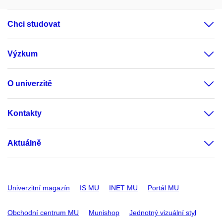
Chci studovat
Výzkum
O univerzitě
Kontakty
Aktuálně
Univerzitní magazín
IS MU
INET MU
Portál MU
Obchodní centrum MU
Munishop
Jednotný vizuální styl