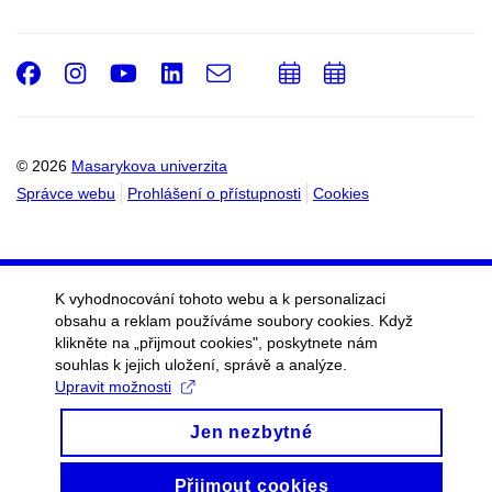
Facebook
Instagram
Youtube
LinkedIn
e-
Přidat
Přidat
Email
mail
do
do
kalendáře
kalendáře
© 2026
Masarykova univerzita
Správce webu
Prohlášení o přístupnosti
Cookies
K vyhodnocování tohoto webu a k personalizaci
obsahu a reklam používáme soubory cookies. Když
klikněte na „přijmout cookies", poskytnete nám
souhlas k jejich uložení, správě a analýze.
Upravit možnosti
Jen nezbytné
Přijmout cookies