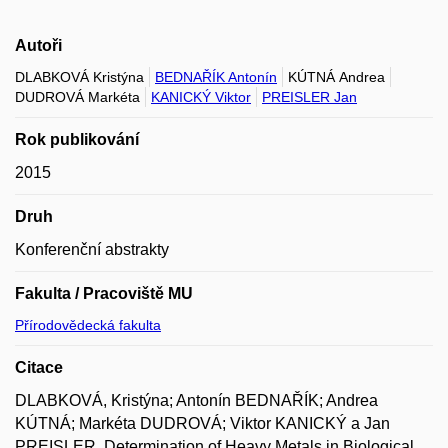
Autoři
DLABKOVÁ Kristýna
BEDNAŘÍK Antonín
KÚTNÁ Andrea
DUDROVÁ Markéta
KANICKÝ Viktor
PREISLER Jan
Rok publikování
2015
Druh
Konferenční abstrakty
Fakulta / Pracoviště MU
Přírodovědecká fakulta
Citace
DLABKOVÁ, Kristýna; Antonín BEDNAŘÍK; Andrea
KÚTNÁ; Markéta DUDROVÁ; Viktor KANICKÝ a Jan
PREISLER. Determination of Heavy Metals in Biological