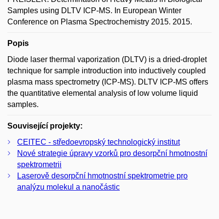
Samples using DLTV ICP-MS. In European Winter
Conference on Plasma Spectrochemistry 2015. 2015.
Popis
Diode laser thermal vaporization (DLTV) is a dried-droplet
technique for sample introduction into inductively coupled
plasma mass spectrometry (ICP-MS). DLTV ICP-MS offers
the quantitative elemental analysis of low volume liquid
samples.
Související projekty:
CEITEC - středoevropský technologický institut
Nové strategie úpravy vzorků pro desorpční hmotnostní
spektrometrii
Laserově desorpční hmotnostní spektrometrie pro
analýzu molekul a nanočástic